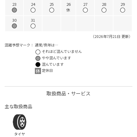
23
24
25
26
27
28
29
休
30
31
（2026年7月21日 更新）
混雑予想マーク：
通常/例年は…
それほど混んでいません
やや混んでいます
混んでいます
定休日
取扱商品・サービス
主な取扱商品
タイヤ