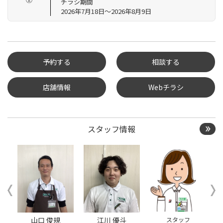
チラシ期間
2026年7月18日～2026年8月9日
予約する
相談する
店舗情報
Webチラシ
タイヤ点検・安全点検/タ
イヤ履き替え/オイル交
換/その他ピット作業の予
約
スタッフ情報
クローク契約会員専用タ
イヤ履き替え※タイヤ履
き替えを希望のクローク
契約会員の方はこちらを
選択ください
本日のタイヤ履き替え順
番待ち予約 ※クローク契
約会員の方はご利用いた
だけません
山口 俊規
江川 優斗
スタッフ