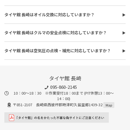
タイヤ館 長崎はタイヤ交換に対応しています。
費用は、タイヤ交換工賃のほかに、タイヤ本体の価格やホイール
タイヤ館 長崎はオイル交換に対応していますか？
バランス調整、使用済みタイヤ処分費用などがかかる場合があり
タイヤ館 長崎はオイル交換に対応しています。
ます。
使用するオイルの種類（鉱物油・部分合成油・全合成油）や粘
また、作業時間は最短で約30分程度ですが、作業内容や交換本
タイヤ館 長崎はクルマの安全点検に対応していますか？
度、交換量によって費用が変わります。工賃やフィルター代を含め
数、車種により異なり、時間がかかる場合もございます。詳細は店
タイヤ館 長崎はおクルマの安全点検に対応しています。最短30
た交換費用については、店舗スタッフまでお問い合わせくださ
舗スタッフまでお気軽にご相談ください
分、無料で対応させていただきます。
い。
タイヤ館 長崎は空気圧の点検・補充に対応していますか？
また、所要時間は最短約30分程度になります。こちらもオイルフ
タイヤ館 長崎は空気圧の点検・補充に対応しています。最短15
ィルターの同時交換や、在庫・車種、作業時期等により時間が変
分、無料で対応させていただきます。
わることもありますので、詳細は店舗スタッフまでお気軽にご相
談ください。
タイヤ館 長崎
095-860-2145
10：00～18：30 ※作業受付18：00まで (PIT休憩13：00～
14：00)
〒851-2107 長崎県西彼杵郡時津町久留里郷1439-32
Map