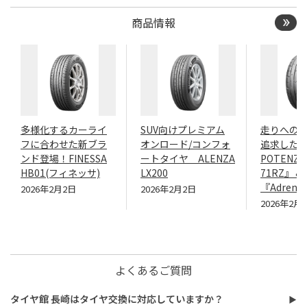
商品情報
多様化するカーライ
SUV向けプレミアム
走りへの
フに合わせた新ブラ
オンロード/コンフォ
追求したN
ンド登場！FINESSA
ートタイヤ ALENZA
POTENZA
HB01(フィネッサ)
LX200
71RZ』＆
『Adrenal
2026年2月2日
2026年2月2日
2026年2月
よくあるご質問
タイヤ館 長崎はタイヤ交換に対応していますか？