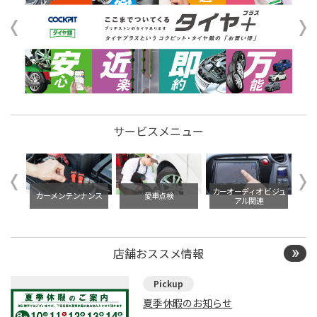
サービスメニュー
イル交
カーオーディオ ビジュ
カーメンテンナンス
愛車点検
アル関連
店舗おススメ情報
夏季休暇のお知らせ