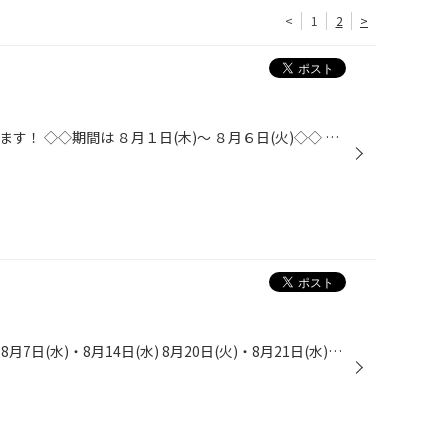
<
1
2
>
【レディースウィーク】 を開催します！ ◇◇期間は ８月１日(木)～ ８月６日(火)◇◇ 女性の方、女性と一緒にご来店の方にお得な1週間です。 メンテナンス用品が通常価格から10％OFF また、タイヤ購入いただいたお客様に プレゼント もあります！ タイヤのお問い合わせ、お見積りも大歓迎です(^^) おで...
■■８月店休日のお知らせ■■■ 8月7日(水)・8月14日(水) 8月20日(火)・8月21日(水)・8月22日(木) 8月28日(水) は店休日とさせていただきます。