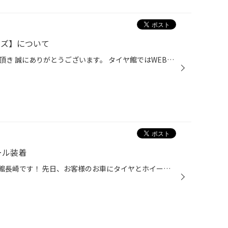
イズ】について
日頃よりタイヤ館長崎店をご利用頂き 誠にありがとうございます。 タイヤ館ではWEBやお電話での在庫確認・お見積りも承っております！！！ お問い合わせの際は、 お車のタイヤのサイズを前もって見ていただくと ご案内やご提案がスムーズにできますよ(^O^)／ 関連情報もあわせてご覧ください ブリヂ...
ール装着
お世話になっております、タイヤ館長崎です！ 先日、お客様のお車にタイヤとホイールを装着させていただきました。 お車は30アルファードです タイヤ：レグノGR-XⅢ ホイール：RAYS HOMURA 2X9BD サイズ：20インチ 8.5Jインセット38 5H114.3 ホイールナットとハブリングもRAYS製を装着しました。