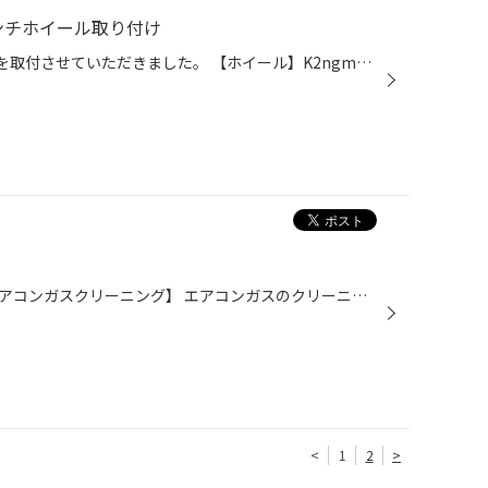
5インチホイール取り付け
今回は N-BOXのお車に ホイール を取付させていただきました。 【ホイール】K2ngm！ 【サイズ】15 ×4.5J 4H 100 【カラー】 WH (ホワイト) ホイールのカラーをホワイトにすることで グンとオシャレになりました！ ボディーのカラーともピッタリでしたね☆彡 タイヤ館長崎で作業をさせていただき 誠...
本日のご依頼いただきました【エアコンガスクリーニング】 エアコンガスのクリーニング+充填が実現できる こちらマシーン優れものです！ PS134 エアコンの効きがイマイチ・・・と思う方！！ ぜひこちらを試してみませんか？ 必要なガスを補充ではなく 全量交換・充填してくれるので お車のメンテナ...
<
1
2
>