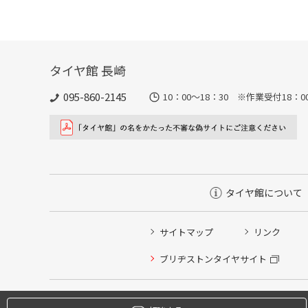
タイヤ館 長崎
095-860-2145
10：00～18：30 ※作業受付18：00ま
タイヤ館について
サイトマップ
リンク
タイヤ点検・安全点検/タイヤ履き替え/オイル交換/その
ブリヂストンタイヤサイト
クローク契約会員専用タイヤ履き替え※タイヤ履き替えを
本日のタイヤ履き替え順番待ち予約 ※クローク契約会員