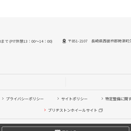
〒851-2107 長崎県西彼杵郡時津町久
で (PIT休憩13：00～14：00)
プライバシーポリシー
サイトポリシー
特定整備に関
他ピット作業の予約
ブリヂストンホイールサイト
希望のクローク契約会員の方はこちらを選択ください
の方はご利用いただけません
Copyright © 2024 Bridgestone Retail Co.,Ltd. All rights Reserved.