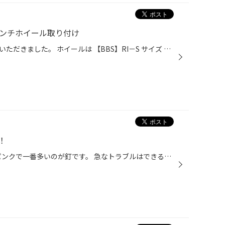
インチホイール取り付け
スカイラインのお車で作業させていただきました。 ホイールは 【BBS】RI－S サイズ 20 × 10J 5 114 30DB 納期に時間かかり、ご迷惑お掛けしましたが 待ってよかったですね！バッチリな仕上がりです☆彡 車高を落としてホイールをいれさせていただきました。 ホイールのお見積り・商談も気軽にご来店...
！
パンクの作業をいたしました。 パンクで一番多いのが釘です。 急なトラブルはできるだけ避けたいですが＞＜ おでかけの前に大事なのが点検です！ お客様のクルマの状態やタイヤの状態を無料でしっかり点検いたします。 もちろん点検の結果はお客様にわかりやすく報告しますので お気軽に安心してお...