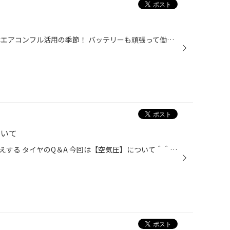
いよいよ夏が始まりますね～ 夏はエアコンフル活用の季節！ バッテリーも頑張って働いてくれています！ 最近はバッテリー交換をさせていただくことが多いです♪ ２・３年以上交換していない方は点検をおすすめします！ 点検は無料ですので気軽にご来店ください＾＾
ついて
お客様からのよくある質問にお答えする タイヤのQ＆A 今回は【空気圧】について＾＾ タイヤの空気圧は車種ごとにカーメーカーが指定している圧があります。 運転席側のドア付近あるいは給油口などに貼付している 空気圧表示シール に記載されています。 空気圧低下を考慮して車両指定空気圧を基準と...