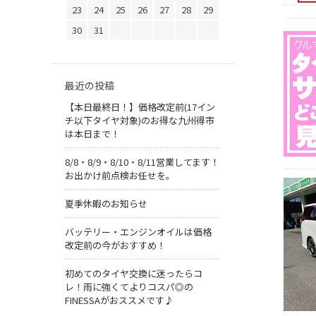
23
24
25
26
27
28
29
30
31
最近の投稿
【本日最終日！】価格改定前(17イン
チ以下タイヤ対象)のお得な九州得市
は本日まで！
8/8・8/9・8/10・8/11営業してます！
お出かけ前点検お任せを。
夏季休暇のお知らせ
バッテリー・エンジンオイルは価格
改定前の今がおすすめ！
初めてのタイヤ交換に迷ったらコ
レ！雨に強くてよりコスパ◎の
FINESSAがおススメです♪