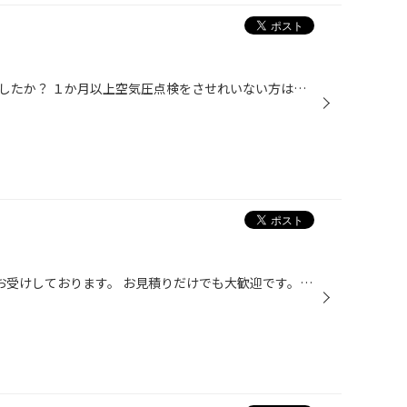
空気圧点検は最近ではいつされましたか？ １か月以上空気圧点検をさせれいない方は空気圧点検をしましょう！ 空気圧が不足していると ・燃費が悪くなる ・乗り心地が悪くなる ・走行性能の低下 ・耐荷重の低下 ・タイヤの寿命低下・パンクしやすくなる など．．．の症状から故障や事故などのトラブ...
車検前の点検も タイヤ館 長崎 でお受けしております。 お見積りだけでも大歓迎です。 定期点検で安心安全・安心チェック！ お気軽にお問い合わせください。 ☆☆☆☆☆☆☆☆☆☆☆☆☆☆☆☆☆☆☆ 商品、お取り付け、作業日時、時間 等のご相談は ↓↓↓ ” こちら ” ← メールお問い合わせフォーム お気軽にお問い合わせ...