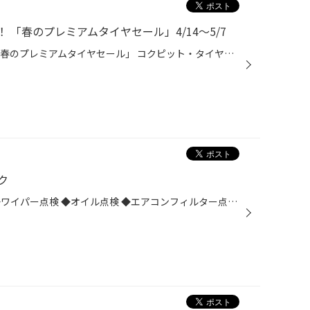
 「春のプレミアムタイヤセール」4/14～5/7
ご好評につき、追加開催決定！ 「春のプレミアムタイヤセール」 コクピット・タイヤ館のアプリダウンロード、タイヤ館公式LINEお友だち追加頂いた方全員に ブリヂストンのタイヤ割引クーポンをプレゼント！ ブリヂストンのタイヤが最大15,000円引きに！ プレミアムタイヤをお得にご購入頂けるチャン...
ク
タイヤ館の安全・安心チェック ◆ワイパー点検 ◆オイル点検 ◆エアコンフィルター点検 ◆バッテリー点検 ◆ハブのサビ点検 ◆ヘッドライトくもり点検 GWも近づいてきました。 ドライブや旅行でお出かけの方もいらっしゃると思います。 お出かけ前にはぜひ点検をしましょう♪ エアチェックのみのご来店も可...