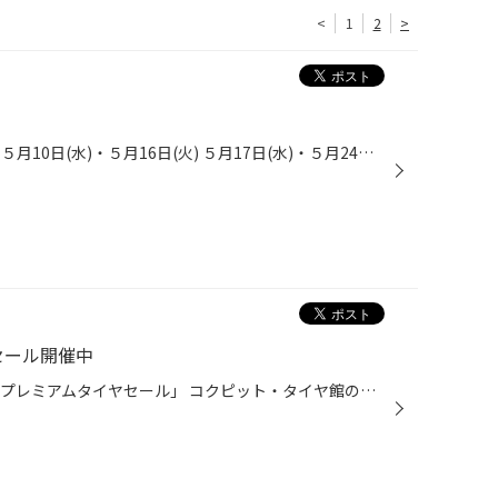
<
1
2
>
■■５月店休日のお知らせ■■■ ５月10日(水)・５月16日(火) ５月17日(水)・５月24日(水) は店休日とさせていただきます。 GW期間中は休まず営業しております。 ☆☆☆☆☆☆☆☆☆☆☆☆☆☆☆☆☆☆☆☆☆☆ 商品、お取り付け、作業日時、時間 等のご相談は ↓↓↓ ” こちら ” ← メールお問い合わせフォーム お気軽にお問い合わ...
セール開催中
ご好評につき、追加開催中 「春のプレミアムタイヤセール」 コクピット・タイヤ館のアプリダウンロード、 タイヤ館公式LINEお友だち追加頂いた方全員に ブリヂストンのタイヤ割引クーポンをプレゼント！ プレミアムタイヤをお得にご購入頂けるチャンスです！ タイヤ館長崎でお待ちしております。 ☆☆...