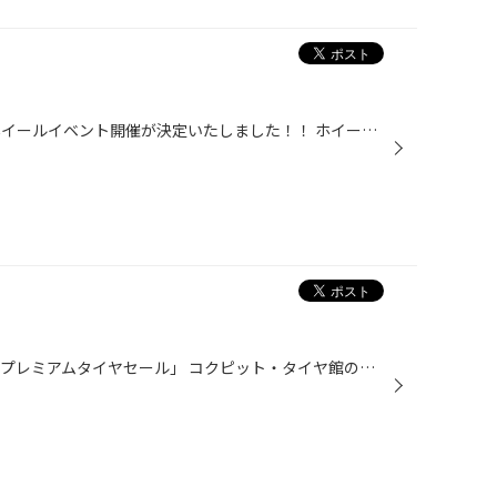
昨年のイベントに引き続き！！ ホイールイベント開催が決定いたしました！！ ホイール業者協賛！！ 【ホイール大商談会】を開催いたします。 日程は ６/10(土)・６/11(日) ２日間 SSR・RAYS・WEDS・スフィアライトを予定しております。 普段あまり直接見ることのできない 各メーカーのホイールやLED...
ご好評につき、追加開催中 「春のプレミアムタイヤセール」 コクピット・タイヤ館のアプリダウンロード、 タイヤ館公式LINEお友だち追加頂いた方全員に ブリヂストンのタイヤ割引クーポンをプレゼント！ プレミアムタイヤをお得にご購入頂けるチャンスです！ タイヤ館長崎でお待ちしております。 ☆☆...