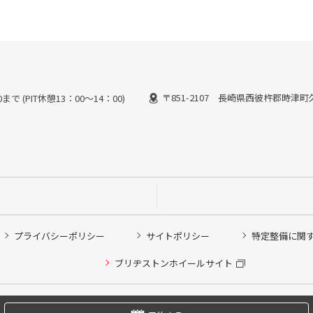
〒851-2107 長崎県西彼杵郡時津町久
で (PIT休憩13：00～14：00)
プライバシーポリシー
サイトポリシー
特定整備に関
他ピット作業の予約
ブリヂストンホイールサイト
希望のクローク契約会員の方はこちらを選択ください
の方はご利用いただけません
Copyright © 2024 Bridgestone Retail Co.,Ltd. All rights Reserved.