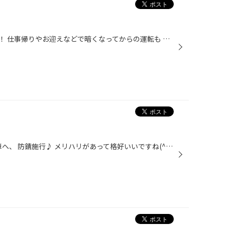
日が沈むのが早くなってきました！ 仕事帰りやお迎えなどで暗くなってからの運転も 安心して運転したいですね！ そこでご紹介したいアイテムが 【LEDライト】 ベロフから発売の プレシャス レイZ! 暗い夜道もしっかり照らしてくれる LEDヘッドライトです！ 車検対応商品ですのでご安心くださいね^ ^...
今回のご紹介はヴィッツGRの新車へ、 防錆施行♪ メリハリがあって格好いいですね(^_^) 拘りのマニュアル。納車おめでとうございます(^^)/ ↑ホイール取り付け部のハブ、マフラー、 下回り鉄部、新車へ施行です♪ 新車なので、、錆が出る前の予防になりますね♪ いつもわざわざ大村より有難う御座います...