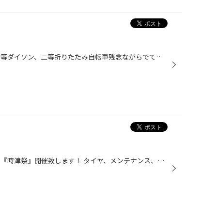
イベント2日目です(^_^) まだ、一等ダイソン、二等折りたたみ自転車残念ながらでておりません！ チャンス残ってます♪ 是非どうぞ～(^^)/
本日より三日間限定大売り出し、 『時津祭』開催致します！ タイヤ、メンテナンス、この機会に是非(^_^) ※冬タイヤの早めの準備もオススメ♪ ご来店お待ちしております(^_^)