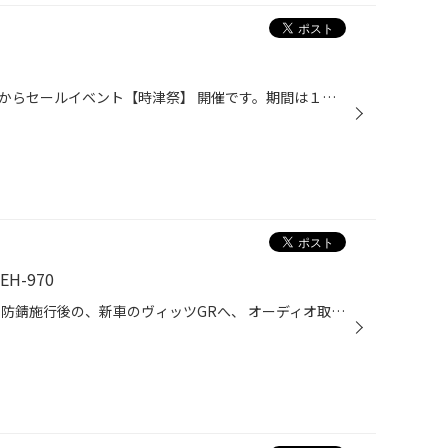
タイヤ館長崎では、いよいよ明日からセールイベント【時津祭】 開催です。期間は１０月２７日(日)までです!(^^)! タイヤ４本もしくは２万円(税込)以上ご購入のお客さまには ガラポン抽選もございます！お楽しみに!(^^)! ＊＊＊＊＊＊＊＊＊＊＊＊＊＊ 長崎県 西彼杵郡 時津町 久留里郷 タイヤ交換 ...
H-970
今回のご紹介は先日ご紹介した、 防錆施行後の、新車のヴィッツGRへ、 オーディオ取り付け(^^)/ 新車、オーディオレスでご購入です♪ 艶黒の所から外れるかとおもいきや、 メーターまわりからの順序でばらす、 少しかわったつくりでしたが、 モウマンタイです(^_^) 配線処理をし…写真はないですが…綺...