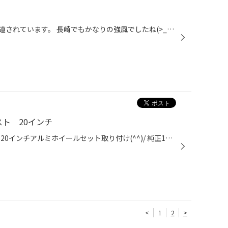
ニュースでは大風の被害が多く報道されています。 長崎でもかなりの強風でしたね(>_<) 東日本の各地域の方々すごく不安でしたでしょう。 一刻も早い復旧を祈ります。 当たり前だと思っていたことが、ありがたいことだと感じます。 晴天に感謝です。
スト 20インチ
今回ご紹介は、 トヨタ、カムリに20インチアルミホイールセット取り付け(^^)/ 純正17インチから3インチアップです♪ 元々車高も落とされており、 似合わないはずはないです！ シンプルな5本スポーク、20インチなんではくりょくあります(^_^) ↑この色たまらんです！ライトがあたったときの！ ↑バック...
<
1
2
>