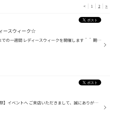
<
1
2
>
ィースウィーク☆
１１月1日(金)から１１月7日(木)までの一週間 レディースウィークを開催します＾＾ 期間中、タイヤご成約の女性の方には 「薬用入浴剤ひとふろ２包入り」をプレゼント☆彡 なっております。 (^-^) タイヤ以外をご購入された女性の方には、 貼っているだけでリラックス( *´艸｀) 【足裏樹液シート】を...
天候にも恵まれた３日間、【時津祭】イベントへ ご来店いただきまして、誠にありがとうございました☆ 秋の行楽シーズン！ 紅葉、温泉、美味しい食べ物・・・沢山楽しめそうですね☆ これからも皆様の 安全・安心のドライブのサポートをさせていただきます!(^^)! タイヤ館長崎 を宜しくお願いいたしま...