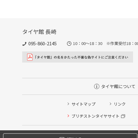
タイヤ館 長崎
095-860-2145
10：00～18：30 ※作業受付18：00ま
タイヤ館について
サイトマップ
リンク
タイヤ点検・安全点検/タイヤ履き替え/オイル交換/その
ブリヂストンタイヤサイト
クローク契約会員専用タイヤ履き替え※タイヤ履き替えを
本日のタイヤ履き替え順番待ち予約 ※クローク契約会員