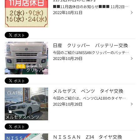
■■11月店休日のお知らせ■■■ 11月2日(水)・11月9日(水) 11月16日(水)・11月24日(木) は店休日とさせていただきます。
2022年10月31日
日産 クリッパー バッテリー交換
今回のご紹介はNISSANクリッパーのバッテリー交換♪ SUZUKIエヴリィ17のOEMですね♪ 場所はこちらです(^_^;)トランクのマットをはぐと↑ 黒い頭のネジを２本とると蓋がとれます♪ 少々狭いですが無事交換完了です！ わざわざ大村より有難う御座いました！
2022年10月29日
メルセデス ベンツ タイヤ交換
今回のご紹介は、ベンツCLA180のタイヤ交換♪ 南島原市よりわざわざ有難う御座いました！ そうです！わたくしの地元です(^^) でもって親族です(^_^;) 一見、溝ももう少し使えそうな感じですが、、、 ヒビ割れ(亀裂)がいろんな所に！ 経年劣化です！ アップでとるとよくわかります！ これが高速走行な...
2022年10月28日
ＮＩＳＳＡＮ Z34 タイヤ交換