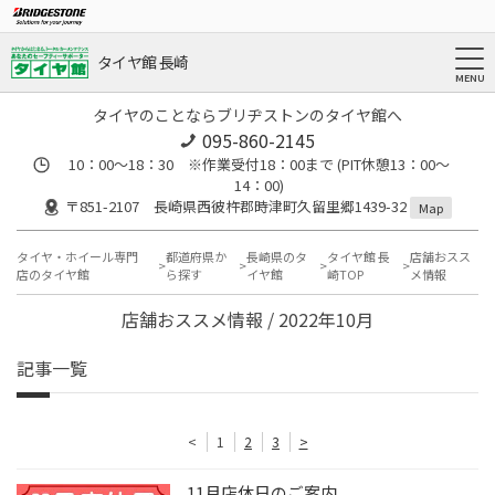
タイヤ館 長崎
タイヤのことならブリヂストンのタイヤ館へ
095-860-2145
10：00～18：30 ※作業受付18：00まで (PIT休憩13：00～
14：00)
〒851-2107 長崎県西彼杵郡時津町久留里郷1439-32
Map
タイヤ・ホイール専門
都道府県か
長崎県のタ
タイヤ館 長
店舗おスス
店のタイヤ館
ら探す
イヤ館
崎TOP
メ情報
店舗おススメ情報 / 2022年10月
記事一覧
<
1
2
3
>
11月店休日のご案内