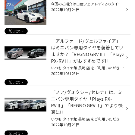
今回のご紹介は日産フェアレディZのタイヤ交換♪ 極上の車体です！いつもご利用有難う御座います！ ブレーキキャリパーが大きく格好いいです(^^) 横幅なんと285！さすがはZです(^^) 装着したのは、 ブリヂストンのハイグリップタイヤ、ポテンザS007A! より性能を引き出す為にアライメント調整も実施...
2022年10月24日
「アルファード/ヴェルファイア」
はミニバン専用タイヤを装着してい
ますか？「REGNO GRVⅡ」「Playz
PX-RVⅡ」がおすすめです!!
いつも タイヤ館 長崎 店 をご利用いただき ありがとうございます！ 今回は「ミニバン専用タイヤ」について第ニ弾！ 街中を走っていても際立つ存在感に「ステキだなあ」とついつい目で追ってしまう高級ミニバンといえば、「トヨタ アルファード/ヴェルファイア」ですよね。上質感たっぷりの内外装や...
2022年10月23日
「ノア/ヴォクシー/セレナ」は、ミ
ニバン専用タイヤ「Playz PX-
RVⅡ」「REGNO GRVⅡ」でより快
適に!!
いつも タイヤ館 長崎 店 をご利用いただき ありがとうございます！ 今回は「ミニバン専用タイヤ」について第一弾！ 狭い道路や混み合った場所でもストレスを感じることなくスイスイ走れるのに、車内にはびっくりするようなゆとりある空間が広がるピープルムーバーといえば、3列シートを採用したミ...
2022年10月23日