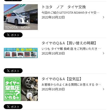
トヨタ ノア タイヤ交換
今回のご紹介はTOYOTA NOAHのタイヤ交換♪ わざわざ南久留米よりご来店有難う御座います！ ホイールはC-HRの18inch(お客様御準備)流用です♪ 勉強になりましたm(_ _)m有難う御座います！ インセットもバッチリでよく似合ってます！ 純正サイズ205/55R16➡215/45R18へ変更にて。 装着タイヤはプレイズの...
2022年10月22日
タイヤのQ＆A【買い替えの時期】
いつも タイヤ館 長崎 店 をご利用いただき ありがとうございます！ 秋の行楽シーズンですね！ おでかけの前に！今の装着タイヤの状態は気になりませんか？ 目視で確認できることも多くあります。 〇残溝が少ない。 〇偏摩耗している。 〇キズがある。 〇ヒビ割れ等がある。 〇膨らんでいる。 ...
2022年10月20日
タイヤのQ＆A【空気圧】
お客様からのよくある質問にお答えする タイヤのQ＆A 今回は【空気圧】について＾＾ タイヤの空気圧は車種ごとにカーメーカーが指定している圧があります。 運転席側のドア付近あるいは給油口などに貼付している 空気圧表示シール に記載されています。 空気圧低下を考慮して車両指定空気圧を基準と...
2022年10月20日