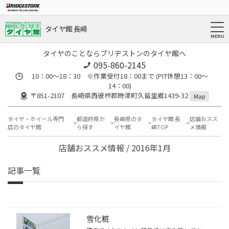
タイヤ館 長崎
タイヤのことならブリヂストンのタイヤ館へ
095-860-2145
10：00～18：30 ※作業受付18：00まで (PIT休憩13：00～
14：00)
〒851-2107 長崎県西彼杵郡時津町久留里郷1439-32
Map
タイヤ・ホイール専門
都道府県か
長崎県のタ
タイヤ館 長
店舗おスス
店のタイヤ館
ら探す
イヤ館
崎TOP
メ情報
店舗おススメ情報 / 2016年1月
記事一覧
雪化粧