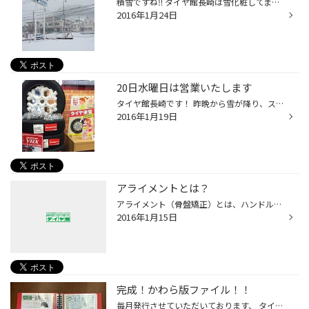
積雪ですね‼︎ タイヤ館長崎は雪化粧してます。 スタッドレスタイヤ、チェーンを お探しでのご連絡ありがとうございます(^ ^) ただいま在庫が品切れの状態で、 お客さまに大変ご迷惑をおかけしております。 残りわずかですが、チェーンと スタッドレスタイヤの在庫ございますので タイヤのサイズをお...
2016年1月24日
20日水曜日は営業いたします
タイヤ館長崎です！ 昨晩から雪が降り、スタッドレス履き替えの お客様が増えております。 タイヤ館長崎は 20日水曜日、休まず営業します！ 急な雪予報でお急ぎの方も多いかと思います。 お気軽にタイヤ館長崎へご来店ください(^ ^)
2016年1月19日
アライメントとは？
アライメント（骨盤矯正）とは、ハンドルの舵（かじ）取り操作を滑らかにする、 直進時やカーブを曲がる時の走行を安定させる。 タイヤの偏摩耗を軽減させる目的の調整作業です！ 人間でアライメント作業を例えるなら骨盤矯正といったところです 黒田
2016年1月15日
完成！かわら版ファイル！！
毎月発行させていただいております、 タイヤ館店舗で作っている「かわら版」の 内容の一部が一冊のファイルにギュッ！と まとまりました\(^^)/ タイヤの種類、説明、案内など新しい情報が満載です！ お客様のお車に取り付けるタイヤがどのようなタイヤか 知って納得していただけると思います。 各テ...