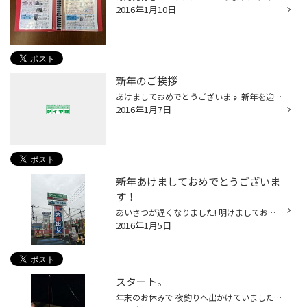
2016年1月10日
新年のご挨拶
あけましておめでとうございます 新年を迎え「諏訪神社」へ初詣へ行ってきました。 神社の敷地内にある動物ひろばでは 干支のおさるさんを発見。元気いっぱいでした～♪ わたしも今年１年元気に笑顔でお仕事していきたいと思います。 出会いを大切にして、その出会いを繋いでいきたいです☆ 本年もど...
2016年1月7日
新年あけましておめでとうございま
す！
あいさつが遅くなりました! 明けましておめでとうございます!! タイヤ館長崎店は2日朝8時から初売りがスタートしました。 2日・3日は作業時間でお待たせしたお客様にはご迷惑をおかけしました!! 今日から仕事初めのお客様もいらっしゃるとおもいますが、 タイヤ館長崎 の売り出しは11日まで開催して...
2016年1月5日
スタート。
年末のお休みで 夜釣りへ出かけていました～ アジングです！！ 坊主です！！！ 最悪のスタートとなりました！(笑) 一刻も早くこの流れを払拭し 大漁の１年にしたいと思います！！ 五島合宿も計画しておりますので 気合を入れて準備しようと思います(^O^)