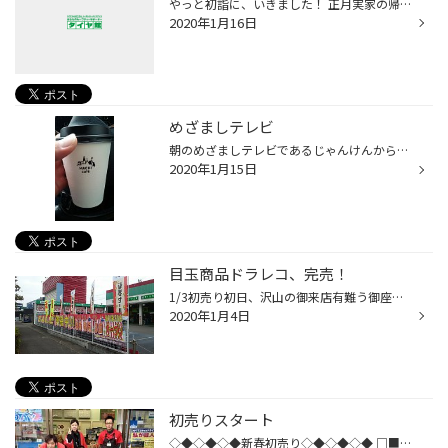
やっと初詣に、いきました！ 正月実家の帰りに雲仙市の橘神社によろうと思いましたが、人が多すぎてスルー(´Д｀) 改めて諏訪神社へ始めて(^_^) まだ正月感があり人もぼちぼち詣りにこられてました♪ 気持ちがリフレッシュできますね♪
2020年1月16日
めざましテレビ
朝のめざましテレビであるじゃんけんからの抽選♪ 今は２回挑戦であたると、、 始めてあたりましたー！ しかも、マチカフェうまいですね(^_^)
2020年1月15日
目玉商品ドラレコ、完売！
1/3初売り初日、沢山の御来店有難う御座いました！ チラシ掲載の目玉商品のドラレコは完売致しました。朝早くから御来店頂いたお客様、寒い中誠に有難う御座いました！ 目玉はなくなりましたが、在庫まだまだあります、お気軽に御相談下さい♪ 1/4、二日目も元気に頑張って参ります！ 新しいタイヤで...
2020年1月4日
初売りスタート
◇◆◇◆◇◆新春初売り◇◆◇◆◇◆ □■□■□■□■□■□■□■□■□■□■□■□■□■□■□■ ２０２０年もタイヤ館長崎を 宜しくお願いいたします ご来店を心よりお待ちしております タイヤ館長崎 スタッフ一同 □■□■□■□■□■□■□■□■□■□■□■□■□■□■□■