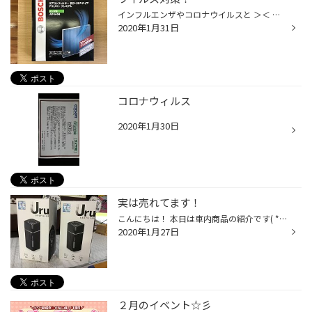
インフルエンザやコロナウイルスと ＞＜ 外にでるのが怖くなってしまうほどの感染力に驚きの毎日です。 ウイルス流行でドラッグストアでは マスクが品切れ状態・・・のところも多いそうで。。。 まずは手洗い・うがい・栄養のある食事としっかり休養で ウイルスに負けない体づくりをして、自己管理...
2020年1月31日
コロナウィルス
2020年1月30日
実は売れてます！
こんにちは！ 本日は車内商品の紹介です( *´艸｀) それがこちら！ USB充電式の加湿器です！音も静かで車内の潤いを保ち、デザインもカッコいいですね(^^♪ 保湿をしっかり行って乾燥や風邪の予防に！ ５個ありましたが、数日で一気に３個売れてしまい、残り２個で早いもの勝ちです！ 価格も2500円の...
2020年1月27日
２月のイベント☆彡