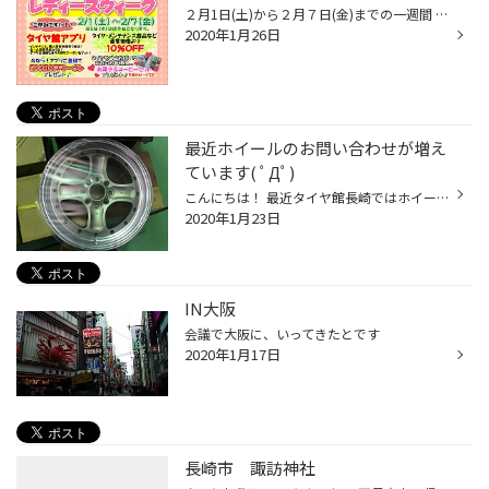
２月1日(土)から２月７日(金)までの一週間 レディースウィークを開催します＾＾ 期間中、タイヤご成約の女性の方には 「お菓子＆コーヒーセット」をプレゼント ほっと一息できるセットになっております。 (^-^) 数に限りがありますので、お早目にどうぞ☆ ご来店をお待ちしております＾＾
2020年1月26日
最近ホイールのお問い合わせが増え
ています( ﾟДﾟ)
こんにちは！ 最近タイヤ館長崎ではホイールの商談が増えています!(^^)! 先日三村スタッフが商談し、お客様に購入頂きましたWORKのエクイップ！ 渋くてかっこいいですね！( *´艸｀) 足回りの交換も同時に予定しいますので完成が楽しみです！ そして店頭にて即付可能なホイールで新商品も入荷しまし...
2020年1月23日
IN大阪
会議で大阪に、いってきたとです
2020年1月17日
長崎市 諏訪神社