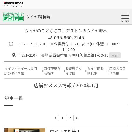
タイヤ館 長崎
タイヤのことならブリヂストンのタイヤ館へ
095-860-2145
10：00～18：30 ※作業受付18：00まで (PIT休憩13：00～
14：00)
〒851-2107 長崎県西彼杵郡時津町久留里郷1439-32
Map
タイヤ・ホイール専門
都道府県か
長崎県のタ
タイヤ館 長
店舗おスス
店のタイヤ館
ら探す
イヤ館
崎TOP
メ情報
店舗おススメ情報 / 2020年1月
記事一覧
<
1
2
>
ウイルス対策！