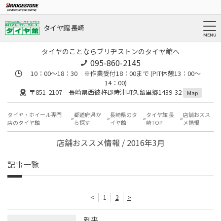
タイヤ館 長崎
タイヤのことならブリヂストンのタイヤ館へ
095-860-2145
10：00～18：30 ※作業受付18：00まで (PIT休憩13：00～
14：00)
〒851-2107 長崎県西彼杵郡時津町久留里郷1439-32
Map
タイヤ・ホイール専門
都道府県か
長崎県のタ
タイヤ館 長
店舗おスス
店のタイヤ館
ら探す
イヤ館
崎TOP
メ情報
店舗おススメ情報 / 2016年3月
記事一覧
<
1
2
>
到来