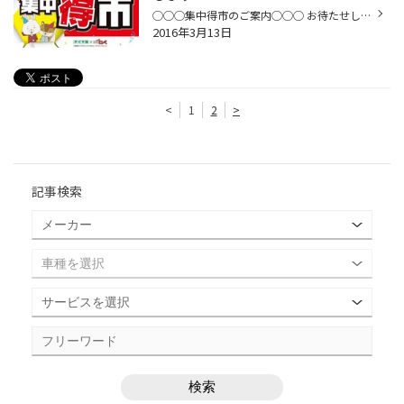
◯◯◯集中得市のご案内◯◯◯ お待たせしました！春の得市！ 新生活がスタートするこの時期 タイヤの交換をお考えの方(^ ^) 集中得市を開催いたします！ 第1回目の期間は 3月19日(土)〜3月27日(日) までとなります。 タイヤ館長崎では タイヤはもちろんバッテリーも 無料点検が出来ますので、 ぜひ点検に...
2016年3月13日
<
1
2
>
記事検索