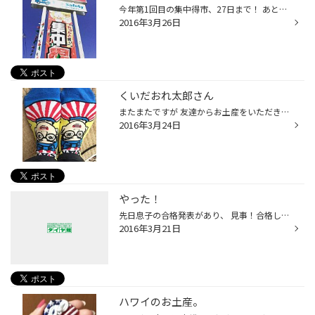
今年第1回目の集中得市、27日まで！ あと2日となりました( ^ ^ )/ タイヤ交換をお考えの方、 今がお買い求めのチャンスですよ。 春のお出かけ前の安全点検も お忘れなく( ´ ▽ ` )ﾉ点検無料！ エアーの点検もお気軽にどうぞ スタッフも気合いを入れて 赤いポロシャツでお待ちしております！
2016年3月26日
くいだおれ太郎さん
またまたですが 友達からお土産をいただきまして 大阪名物、くいだおれ太郎の 靴下です！ 毎日使うアイテムはうれしい限り です( ´ ▽ ` )感謝！ 太郎さんが わてがついてまっせ！ と… はい♡ 仕事頑張れそうです( ´ ▽ ` )
2016年3月24日
やった！
先日息子の合格発表があり、 見事！合格しておりました！ よかったよかった。 やっぱり、気付かないうちに子供は成長しておるんだなって思いました。 僕も頑張らねば、、、、
2016年3月21日
ハワイのお土産。