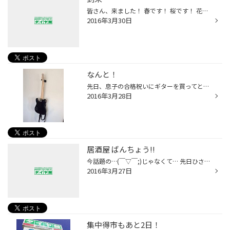
皆さん、来ました！ 春です！ 桜です！ 花見の季節ですね〜〜！ もう予定は決まりましたか？ 僕も今年こそは！ しかし！ 雨マーク、、、 皆さん、タイミング見つけて、散る前に行きましょう！ 雨の道滑らないようにタイヤ点検も忘れずに！
2016年3月30日
なんと！
先日、息子の合格祝いにギターを買ってと言う事でしたので、 久しぶりに楽器屋さんに行ってみると、やっぱり楽しいですね〜〜！ 昔僕もやっていたのでまたやりたくなっちゃいました！ まあ僕の話は良いのですが、一度家に戻り、嫁さんと息子で買いに行ってました。 息子もとても嬉しそうにしており...
2016年3月28日
居酒屋 ばんちょう!!
今話題の…(￣▽￣;)じゃなくて… 先日ひさしぶりに外食♪ 畝刈の居酒屋ばんちょう!! いっぱいだったのに、詰めて頂いたおじさま感謝でした!! 焼鳥が絶品ではじめて食べた油つぼ？だったかな？鳥の尻尾の付け根みたいな♪それも美味でしした!! また、いかねば… 拓ちゃんハムはなかったばい…でも…
2016年3月27日
集中得市もあと2日！