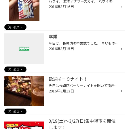
ハワイ。 友のアナザースカイ。 ハワイの空と海が忘れられず、４度目の旅。 わたしはまだ一度もいったことが ないのに。。。 お土産にお守りを買ってきてくれました。 太宰府天満宮さまのハワイ限定お守り、 すごくオシャレでした！ありがとう！ 旅の話を聞いて、わたしもどこか旅へ行き たくなりま...
2016年3月16日
卒業
今日は、長男坊の卒業式でした。 早いものですね、すっかり大きく、逞しくなっておりました。 やはり感動しますね！良いものですね！ 先生たちの言葉も当時自分にはあまり理解できていなかったですが ここに来てしみましたね〜〜。 がんばれ長男坊！ 私も頑張ろう！
2016年3月15日
歓迎ぱーりナイト！
先日は長崎店パーリーナイトを開いて頂きました！ 諌早まで遠征で！ 大好きなビールと刺身の写真を掲載。 元気でました！頑張るどす！
2016年3月13日
3/19(土)〜3/27(日)集中得市を開催
します！