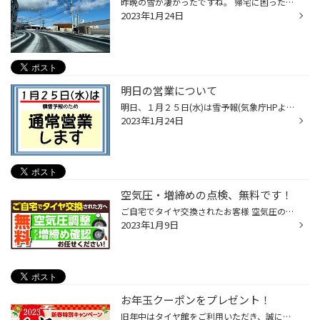
昨晩の雪が凄かったですね。 帰宅に困った方も多かったのではないでしょうか＞＜ 1/26 9時30分頃はまだ路面凍結していました＞＜ ※時津浦郷の国道助手席からの撮影写真です。 スタッドレスタイヤで走行できましたが、 夏タイヤでは走行は難しい状態でした ＞＜ タイヤのご相談ありましたら、タイヤ...
2023年1月24日
明日の営業について
明日、１月２５日(水)は雪予報(気象庁HPより)の為営業いたします。 (水曜日店休日としておりました) 積雪や路面凍結での運転に必要な チェーンやスタッドレス 残りわずかですが、在庫もございます。 お尋ねは店頭もしくは、店舗までご連絡のほどよろしくお願いいたします。 ◆◆在庫につきまして◆◆ ＊...
2023年1月24日
空気圧・増締めの点検、無料です！
ご自宅でタイヤ交換されたお客様 空気圧の調整やナットの増締めなど 気になられる方もいらっしゃると思います。 タイヤ館長崎で無料で点検させていただいておりますので 気軽にご来店ください(^_^)/ 今年も安全・安心なカーライフをサポートさせていただきますm(__)m
2023年1月9日
お年玉クーポンをプレゼント！
旧年中はタイヤ館をご利用いただき、誠にありがとうございました。 本年もお客様の安全・安心なカーライフの為、一層努力してまいりますので、 引き続き宜しくお願い申し上げます。 さて、タイヤ館より日頃の感謝を込めまして、 新春特別キャンペーンとして、ブリヂストンのタイヤ購入時にご利用い...