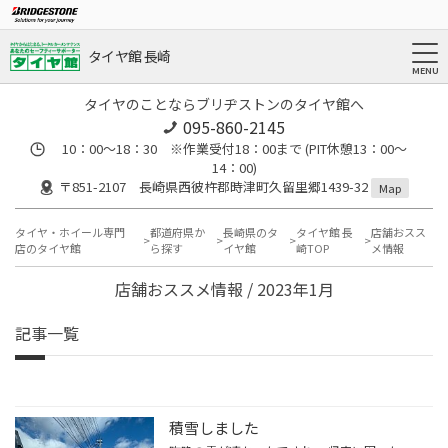
タイヤ館 長崎
タイヤのことならブリヂストンのタイヤ館へ
095-860-2145
10：00～18：30 ※作業受付18：00まで (PIT休憩13：00～
14：00)
〒851-2107 長崎県西彼杵郡時津町久留里郷1439-32
Map
タイヤ・ホイール専門
都道府県か
長崎県のタ
タイヤ館 長
店舗おスス
店のタイヤ館
ら探す
イヤ館
崎TOP
メ情報
店舗おススメ情報 / 2023年1月
記事一覧
積雪しました