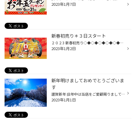
2023年1月7日
新春初売り＊３日スタート
２０２3 新春初売り◇◆◇◆◇◆◇◆◇◆◇◆◇◆◇◆◇◆◇◆◇◆◇ １月３日(火) 朝１０：００～１８：００ １月４日(水)～１月１５日(日)まで 朝１０：0０～１８：３０ ◇◆◇◆◇◆◇◆◇◆◇◆◇◆◇◆◇◆◇◆◇◆◇ 〇◎○新春特典○◎〇 1/３(火)・４(水)・５(木) ３日間限定 タイヤ２本もしくは10,000円(税込)以上、ご購入のお客様に【福箱】...
2023年1月2日
新年明けましておめでとうございま
す
謹賀新年 旧年中は当店をご愛顧賜りましてありがとうございました。 本年もどうぞよろしくお願い申し上げます。 新年は 3日（火）10時より 営業いたします。 沢山のご来店を心よりお待ちしております。 皆様にとって良い１年となりますように・゜・。゜・。＊
2023年1月1日