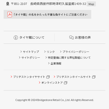
〒851-2107 長崎県西彼杵郡時津町久留里郷1439-32
Map
タイヤ館について
お客様の声
サイトマップ
リンク
プライバシーポリシー
サイトポリシー
特定整備に関する弊社取組について
企業情報
タイヤ点検・安全点検/タイヤ履き替え/オイル交換/その他
ブリヂストンタイヤサイト
ブリヂストンホイールサイト
ピット作業の予約
オンラインストア
クローク契約会員専用タイヤ履き替え※タイヤ履き替えを
希望のクローク契約会員の方はこちらを選択ください
Copyright © 2024 Bridgestone Retail Co.,Ltd. All rights Reserved.
本日のタイヤ履き替え順番待ち予約 ※クローク契約会員の
方はご利用いただけません