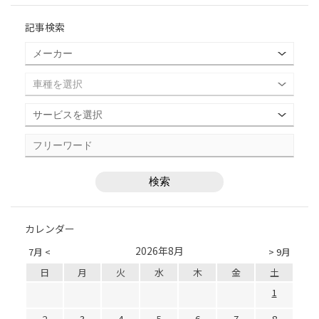
記事検索
カレンダー
2026年8月
7月 <
> 9月
日
月
火
水
木
金
土
1
2
3
4
5
6
7
8