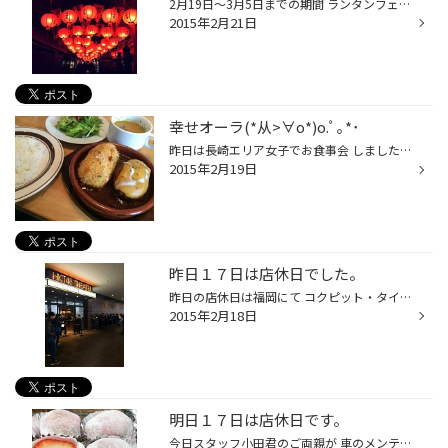
2月19日〜3月5日までの期間 ランタンフェスティバル真っ最中の長崎です。 写真は去年のものですが、年々提灯の数も 増えて、バリエーションも豊かになっています！ 長崎の夜をご満悦くださいませ☆ そんな街中がランタンで盛り上がる中、 タイヤ館長崎店もスタッフがハッピを来て(^ ^) 気分を上げて...
2015年2月21日
幸せオーラ(*从>∀o*)o.ﾟ｡*･
昨日は長崎エリア女子でお食事会 しました。 佐世保店の茜さんがもうすぐ出産が 控えており久しぶりに集まりました。 お腹の赤ちゃんすくすく大きく育って いましたよ。 お腹を触らせていただきました。 なんだか不思議ですよね 自分もこうして生まれてきたんだろうけど ほんとうに神秘的です。 お...
2015年2月19日
昨日１７日は店休日でした。
昨日の店休日は福岡にて コクピット・タイヤ館チェーン総会がありました！ 綾瀬はるかさん、個人的に好きなんで…最高でした♪(笑) 途中空き時間があったのでホークスタウンとその周辺を散策。 マンホールが…＼(◎o◎)／！ 中角スタッフが「エーピンクは？エーピンクは？」 「並んでた？」だの「すごか...
2015年2月18日
明日１７日は店休日です。
今日スタッフ小田君のご両親が 車のメンテナンスでご来店 手土産までいただきました。 滑石にある餅・饅頭の 『金時屋』さんのいちご大福です いちご好きのわたしは、他のスタッフより たくさんいただきました。笑 こちらの大福おいしかったです。 ☆明日は１７日(火)は店休日になっております。 よ...