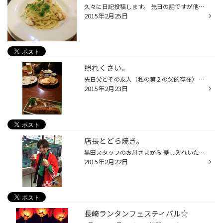
久々に日記投稿します。 先日の話ですが他店の歓迎会に誘われまして 参加してきました。 他の店舗のスタッフと日頃あまり絡みはないのですが 休日にいっしょに遊んだりすることもしばしばですが 仕事ではないのが現実です。 さて、本題に戻り・・・ 居酒屋であり初めて行きましたが、楽しいひと時で...
2015年2月25日
照れくさい。
先日父とその友人（私の第２の父的存在） とご飯を食べに行きました！ どの料理も大変美味しく 特に私の大好きなほっけ！！！ 最高でした♪ もう家で母ちゃんの料理は食べれんばい！ という程でした(笑)嘘ですが。(^_^;) 私は運転手だったので コーラをジョッキ３杯頂き 大満足でした(*^_^*) お酒も...
2015年2月23日
店長とどら焼き。
黒田スタッフのお母さまから 差し入れいただきました(^ ^) 吉田店長はチョコレートが 大の苦手なのですが、 和菓子は好きなようで 見てください！この笑顔(^ ^) おいしくいただきました ありがとうございます☆
2015年2月22日
長崎ランタンフェスティバル☆