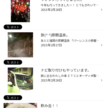
今年も行ってきましたー！ とてもきれいでしたし おいしいものいっぱい食べました♪ 食べ歩きほど楽しいものはありませんね！！(笑)
2015年2月28日
旅(^ ^)原鶴温泉。
友人と福岡の原鶴温泉 『パーレンス小野屋』へ行ってきました。 温泉に浸かりゆーくり過ごせた(^ ^) 休日でした。 帰って2日目、きのう仕事から帰ると 宿泊した旅館からハガキが 届いていました(^ ^)お礼のお言葉が！ 楽しかった旅を思い出し嬉しくなりますね♪ とても良いところでした。 また行きた...
2015年2月27日
ナビ取り付けもやっています。
旅に出るわたしの車 ＥＴＣとオーディオ取付を 店長とスタッフにやってもらいました。 バックカメラの接続の状態を確認すると・・・ あれ？？ 小田ーーー！(笑) ちゃんと映ってますね。 タイヤ館長崎ではナビ、オーディオ、ＥＴＣ の取付もやっていますよ(^^) お気軽にご相談ください(^^)
2015年2月26日
飲み会！！