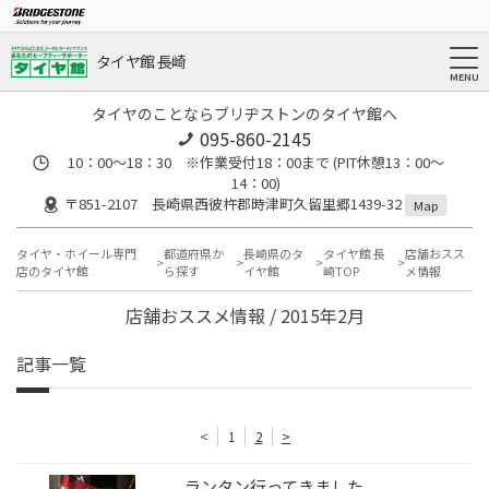
タイヤ館 長崎
タイヤのことならブリヂストンのタイヤ館へ
095-860-2145
10：00～18：30 ※作業受付18：00まで (PIT休憩13：00～
14：00)
〒851-2107 長崎県西彼杵郡時津町久留里郷1439-32
Map
タイヤ・ホイール専門
都道府県か
長崎県のタ
タイヤ館 長
店舗おスス
店のタイヤ館
ら探す
イヤ館
崎TOP
メ情報
店舗おススメ情報 / 2015年2月
記事一覧
<
1
2
>
ランタン行ってきました。