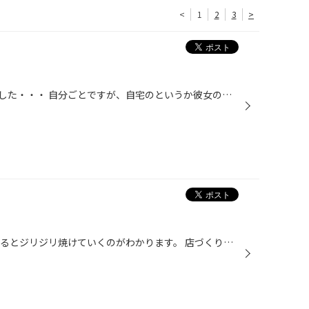
<
1
2
3
>
こんにちは、最近暑くなってきました・・・ 自分ごとですが、自宅のというか彼女の家の近くに川があるのですが そこに蛍が居ましたので写メっちゃいました。 温暖化が進んでいるのでなかなかみることも少なくなってきていますが 涼しいこともありかなりの数が光っていました。 今日は短いですが・・...
最近ほんと、暑いですね！ 外にいるとジリジリ焼けていくのがわかります。 店づくりをしている最中、 私がかわいらしく麦わら帽子をかぶり、 見てー！！！とアピールしたのですが、 誰も触れてくれませんでした。。 ちくしょー！！！！！！！ と、いうことでとても悔しく、 スタッフ日記に載せてし...