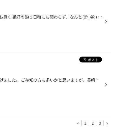
今年初のバス釣り（*^_^*） 天気も良く 絶好の釣り日和にも関わらず、なんと(＠_＠;) 一緒に行く予定の後輩スタッフ小田ちゃん。 痛恨の寝坊(-_-;) 当初の時間より1時間半遅れで出発!! 無事に到着して釣り始めたものの暑い暑い！！ 2時半粘ったにもかかわらず、なんとボーズ（0匹） 今度は、海釣り...
雨の中、そばのおいしいお店見つけました。 ご存知の方も多いかと思いますが、長崎の アーケードを抜けてすぐの鍛冶屋町にある 本格手打ちそばの『平野』というお店です。 ざるそばと炊き込みご飯がセットになった、 お昼御膳をいただきました。細麺のざるそばがおいしいー！ ご飯や小鉢も旬のもの...
<
1
2
3
>