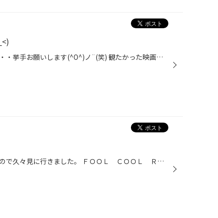
<)
タイトルだけで何かわかった方・・・挙手お願いします(^O^)ノ¨(笑) 観たかった映画観てきました！ 伊坂幸太郎原作：「オーファーザー」おススメです 心が躍り、温かくなります(*^_^*)内容は詳しく言えませんが、父４人母１人息子１人 こんな家族他に居るでしょうか？ ざっとこんな感じの内容です。 ...
先日の休みに見たい映画があったので久々見に行きました。 ＦＯＯＬ ＣＯＯＬ ＲＯＣＫ ！ ＯＮＥ ＯＫ ＲＯＯＫ ＤＯＣＵＭＥＮＴＡＲＹ ＦＩＬＭ という映画というか、ヨーロッパツアーに同行した方の ドキュメンタリー映画でした。 以前お話しした今イチオシのバンドの映画で、 先月ぐら...