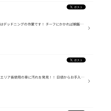
山口チーフの作業風景です。 これはデッドニングの作業です！ チーフにかかれば朝飯前！！ と言わんばかりに サクサクと作業を終えていました。 すごい。。 完成した写真を見てわかるように とても丁寧ですよね！ その上作業が早いとあれば これはもう職人の領域です。 私も早くいろんな作業を覚え...
先日、来海エリア長の巡回日…。 エリア長使用の車に汚れを発見！！ 日頃からお手入れしてきれいにしている車だから、 エリア長は汚れが気になる様子…。 お任せください！長崎スタッフがお助けします!(^^)! てなことで、閉店後の荒木スタッフと 黒田スタッフの真剣磨きの模様です。 丁寧にフキフキ。...