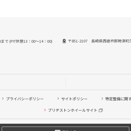
〒851-2107 長崎県西彼杵郡時津町久
で (PIT休憩13：00～14：00)
プライバシーポリシー
サイトポリシー
特定整備に関
他ピット作業の予約
ブリヂストンホイールサイト
希望のクローク契約会員の方はこちらを選択ください
の方はご利用いただけません
Copyright © 2024 Bridgestone Retail Co.,Ltd. All rights Reserved.