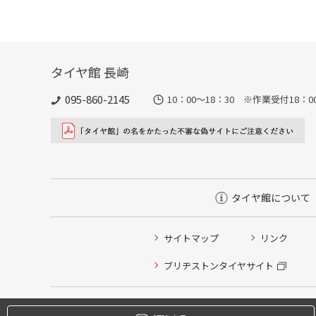
タイヤ館 長崎
095-860-2145
10：00～18：30 ※作業受付18：00ま
タイヤ館について
サイトマップ
リンク
タイヤ点検・安全点検/タイヤ履き替え/オイル交換/その
ブリヂストンタイヤサイト
クローク契約会員専用タイヤ履き替え※タイヤ履き替えを
本日のタイヤ履き替え順番待ち予約 ※クローク契約会員