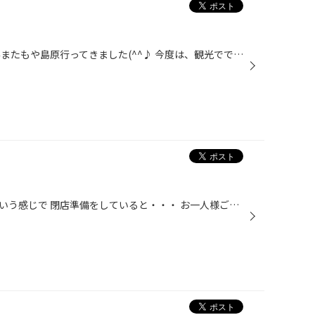
この前のバス釣りに続いて お休みまたもや島原行ってきました(^^♪ 今度は、観光でですけどね！！ 久しぶりの島原城。 登ってみたら相変わらずの眺めの良さ(^^) 登って降りて 小腹がすいて寄った所が、速魚川と言う場所で 頼んだのが、甘くておいしいかんざらし(^O^) また食べに行きまーす。 お腹も...
今日も１日お疲れ様でした～っという感じで 閉店準備をしていると・・・ お一人様ご来店(^^) 「バッタさん」どうやらチューブレスバルブキャップをお求めなようで・・ まあ～丁重にお引き取り頂きました(^_^)/ 虫が多くなってくる季節ですね～ 蚊もだんだん多くなってきましたね、くるぶし・耳の裏...