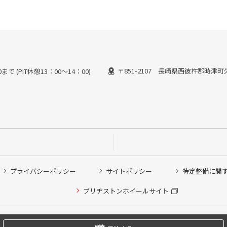
〒851-2107 長崎県西彼杵郡時津町久
で (PIT休憩13：00～14：00)
プライバシーポリシー
サイトポリシー
特定整備に関
他ピット作業の予約
ブリヂストンホイールサイト
希望のクローク契約会員の方はこちらを選択ください
の方はご利用いただけません
Copyright © 2024 Bridgestone Retail Co.,Ltd. All rights Reserved.