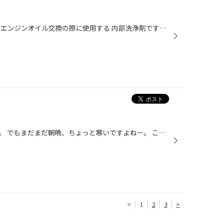
ECO KEEP エンジンフラッシング エンジンオイル交換の際に使用する 内部洗浄剤です！ こちらの商品がリニューアルし 即効性・遅効性どちらも兼ねております！ 洗浄したいけど今日は時間がない… とお困りのお客様！ 新たに遅効性が加わりましたので 添加後１～２週間走行して頂き オイル交換が可能に...
少しあったかくなって来ましたね。 でもまだまだ朝晩、ちょっと寒いですよねー。 この季節の変わり目、みなさんきをつけてくださいね、 インフルエンザもまだ多いみたいですよ！ それと、愛車の調子も気にしてあげてくださいね！ メンテナンスも必要ですよ！ そこで朗報です！ ただいまタイヤ館では...
<
1
2
3
>