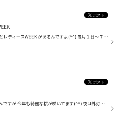
EEK
タイヤ館長崎では レディースDAYとレディースWEEK があるんですよ(^^) 毎月１日～７日までレディースWEEK そして 毎週火曜・木曜がレディースDAY です タイヤもオイルなどのメンテナンス用品も 通常価格より１０％OFFで販売しております☆ せっかくだったら、お得にお買いもの していただきたい(^^)...
私の家の前は桜並木になっているんですが 今年も綺麗な桜が咲いてます(^^) 夜は外灯で照らされた夜桜を見ることができます。 家の前でいつでも花見ができますね！笑 あ、来月はタイヤ館長崎花見大会だ！ 店長〜！早く段取りお願いします〜♪