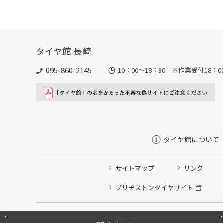
タイヤ館 長崎
095-860-2145
10：00～18：30 ※作業受付18：00ま
タイヤ館について
サイトマップ
リンク
タイヤ点検・安全点検/タイヤ履き替え/オイル交換/その
ブリヂストンタイヤサイト
クローク契約会員専用タイヤ履き替え※タイヤ履き替えを
本日のタイヤ履き替え順番待ち予約 ※クローク契約会員