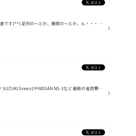
先週鎌倉へ行ってきました。 初鎌倉です(^^) 足利の～とか、藤原の～とか、ん・・・ 建物の入口に書いてある説明を見ても ピンとこないのは 歴史が苦手だった証拠ですよね。 小さい頃に来ていれば、 歴史に興味が湧いていたんだろうな(^^) 数々のお寺巡りと鎌倉の大仏に挨拶をして 由比ヶ浜の海岸で...
ECO DASH AT/CVTマルチフルード SUZUKI Green2やNISSAN NS-3など 最新の省燃費フルードにも 対応できるようになりました！！ 燃費・乗り心地・車の寿命 このフルードの交換で改善できます。 当店では専用テスターを使用し 1．水分 2．気泡 3．粒子 4．温度 5．色素 ５つのセンサーでフルードの劣化...