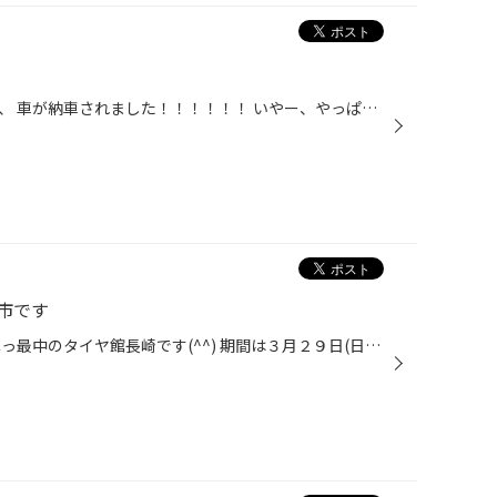
とうとう、待ちに待った、、、、、 車が納車されました！！！！！！ いやー、やっぱり嬉しいですね。 でも、もう結構古い車なので、また塗装のし直しで、 入院なんです！ 本格的に乗れるのはいつかな？ またまた楽しみです！！！！ 車種？ まだナイショです。 仕上がってきたら写真...
市です
春の安心応援セール☆集中得市 真っ最中のタイヤ館長崎です(^^) 期間は３月２９日(日)まで☆ お得なタイヤが満載です 人気の低燃費タイヤと車種別設計タイヤ を取りそろえております。 タイヤの他にもアルミホイール特価もありますよ！ オイルもバッテリーもタイヤ館におまかせください。 期間中はプ...