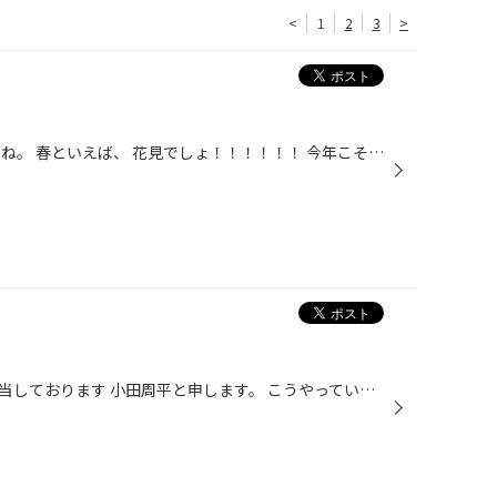
<
1
2
3
>
あったかいですねえ。 もう春ですね。 春といえば、 花見でしょ！！！！！！ 今年こそは！ 毎年やろうと言ってやれてないので、今年こそは! 桜散ってしまう前に、気合を入れて段取ります！ みなさーん、いい場所あれば教えてくださいねーー！
タイヤ館長崎のメンテナンスを担当しております 小田周平と申します。 こうやっていつも周りを明るくさせてますよー笑 ご存知の方はちらほらいらっしゃいますよね(^^) 忘れないでください！笑 そしてまだ私の存在に気がついていないお客様 覚えてください！ お車の無料安全点検は私、小田にお任せく...