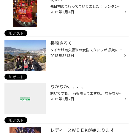
先日初めて行ってまいりました！ ランタン！ 提灯だらけ！すごい！とにかく綺麗でした！ 一度行ってみたいと思っておりましたが、 仕事帰りでしたので、時間もなく ぶらぶらしただけでしたが面白かったです！ 来年は、明るいうちからゆっくりと いきたいと思いました。 やっぱり地域を挙げてのお祭...
2015年3月4日
長崎さるく
タイヤ館南久留米の女性スタッフが 長崎に遊びに来てくれました‼ 諫早店の女性スタッフと3人で 長崎の観光してきました。 中華街で昼食のちゃんぽん→オランダ坂→ グラバー園→亀山社中→眼鏡橋→中央公園 長崎にいながら、長崎の観光地を さるく(歩いて回る)ことがなかったので いい体験でした！長崎は...
2015年3月3日
なかなか、、、、
寒いですね。 雨も降ってますね。 なかなか落ち着かない天気です！ しかも3月ですよね！ 雨の日は動きにくいです！車の運転も気をつけないと！ みなさん、たいやだいじょうぶですかあ？ 気になる方は是非タイヤ館へ！ 点検は無料です、安心して車に乗りましょう！ しかも今なら女性の為のレディース...
2015年3月2日
レディースWＥＥKが始まります