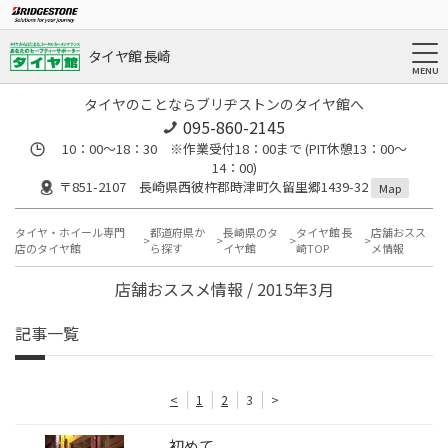
タイヤ館 長崎
タイヤのことならブリヂストンのタイヤ館へ
095-860-2145
10：00～18：30 ※作業受付18：00まで (PIT休憩13：00～
14：00)
〒851-2107 長崎県西彼杵郡時津町久留里郷1439-32
Map
タイヤ・ホイール専門
都道府県か
長崎県のタ
タイヤ館 長
店舗おスス
店のタイヤ館
ら探す
イヤ館
崎TOP
メ情報
店舗おススメ情報 / 2015年3月
記事一覧
<
1
2
3
>
初めて