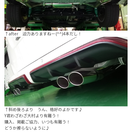
↑after 迫力ありますねー(^^)4本だし！
↑斜め後ろより うん、格好のよかです♪
Y君わざわざ大村より有難う！
購入、掲載ご協力、いつも有難う！
どうか擦らないように♪