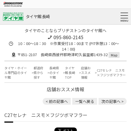
タイヤ館 長崎
タイヤのことならブリヂストンのタイヤ館へ
095-860-2145
10：00～18：30 ※作業受付18：00まで (PIT休憩13：00～
14：00)
〒851-2107 長崎県西彼杵郡時津町久留里郷1439-32
Map
タイヤ・ホイー
都道府
長崎県
タイヤ
店舗お
C27セレナ ニスモ
ル専門店のタイ
県から
のタイ
館 長崎
ススメ
×フジツボマフラー
ヤ館
探す
ヤ館
TOP
情報
店舗おススメ情報
< 前の記事へ
一覧へ戻る
次の記事へ >
C27セレナ ニスモ×フジツボマフラー