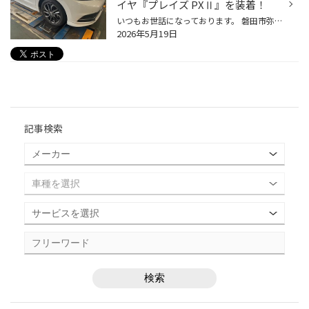
イヤ『プレイズ PXⅡ』を装着！
いつもお世話になっております。 磐田市弥藤太島にあります、ブリヂストンタイヤの専門店「タイヤ館 磐田」です。 【磐田 浜松 袋井 掛川 菊川 御前崎】のお客様、 いつもご来店頂き、誠にありがとうございます。m(_ _)m タイヤ館アプリダウンロードでお得にタイヤGET‼ こちらから 【磐田市】で【ホ...
2026年5月19日
記事検索