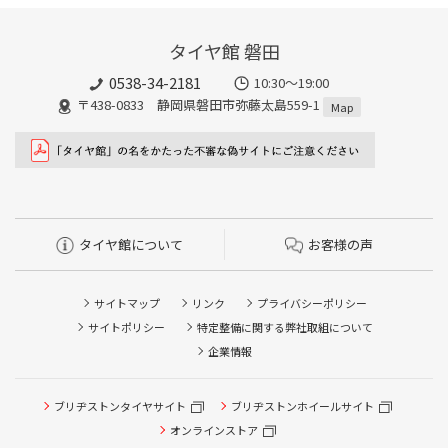
タイヤ館 磐田
0538-34-2181
10:30～19:00
〒438-0833 静岡県磐田市弥藤太島559-1
Map
タイヤ館について
お客様の声
サイトマップ
リンク
プライバシーポリシー
サイトポリシー
特定整備に関する弊社取組について
企業情報
ブリヂストンタイヤサイト
ブリヂストンホイールサイト
タイヤ点検・安全点検/タイヤ履き替え/オイル交換/その他
ピット作業の予約
オンラインストア