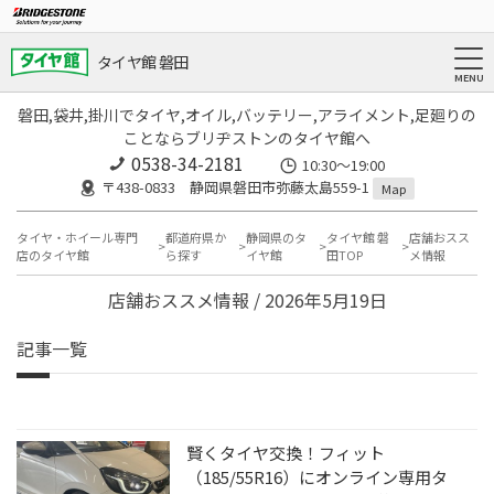
タイヤ館 磐田
磐田,袋井,掛川でタイヤ,オイル,バッテリー,アライメント,足廻りの
ことならブリヂストンのタイヤ館へ
0538-34-2181
10:30～19:00
〒438-0833 静岡県磐田市弥藤太島559-1
Map
タイヤ・ホイール専門
都道府県か
静岡県のタ
タイヤ館 磐
店舗おスス
店のタイヤ館
ら探す
イヤ館
田TOP
メ情報
店舗おススメ情報 / 2026年5月19日
記事一覧
賢くタイヤ交換！フィット
（185/55R16）にオンライン専用タ