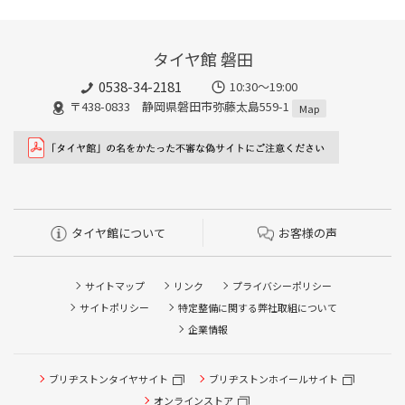
タイヤ館 磐田
0538-34-2181
10:30～19:00
〒438-0833 静岡県磐田市弥藤太島559-1
Map
タイヤ館について
お客様の声
サイトマップ
リンク
プライバシーポリシー
サイトポリシー
特定整備に関する弊社取組について
企業情報
ブリヂストンタイヤサイト
ブリヂストンホイールサイト
タイヤ点検・安全点検/タイヤ履き替え/オイル交換/その他
ピット作業の予約
オンラインストア