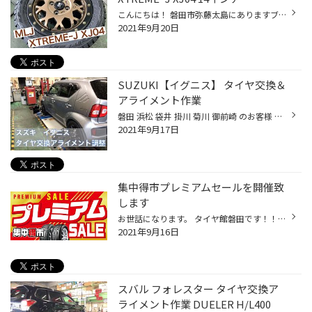
こんにちは！ 磐田市弥藤太島にありますブリヂストンタイヤの専門店「タイヤ館 磐田」です。 今回は MLJ XTREMEｰJ XJ04 14インチのご紹介です♪ 軽自動車にピッタリ！の14インチのXJ04、 マットブロンズのディスクにブラックリムの組み合わせがかっこいいですね。 これにハードなタイヤを装着すれば ...
2021年9月20日
SUZUKI【イグニス】 タイヤ交換＆
アライメント作業
磐田 浜松 袋井 掛川 菊川 御前崎 のお客様 いつもご来店ありがとうございます。 磐田市弥藤太島にあります ブリヂストンタイヤの専門店 「タイヤ館 磐田」です。 今回ご紹介するのは【スズキ イグニス】のタイヤ交換アライメント作業となります！ タイヤのひび割れが気になっていたので、 ご来店頂...
2021年9月17日
集中得市プレミアムセールを開催致
します
お世話になります。 タイヤ館磐田です！！ 9/17（金）より【集中得市プレミアムセール】を開催致します！！ 開催期間 ： 9/17（金）～10/3（日） お買い得な商品が盛りだくさん！！ タイヤ交換をご検討されている方、お車のメンテナンスをご検討 されている方、是非ご来店お待ちしております！！ こ...
2021年9月16日
スバル フォレスター タイヤ交換ア
ライメント作業 DUELER H/L400