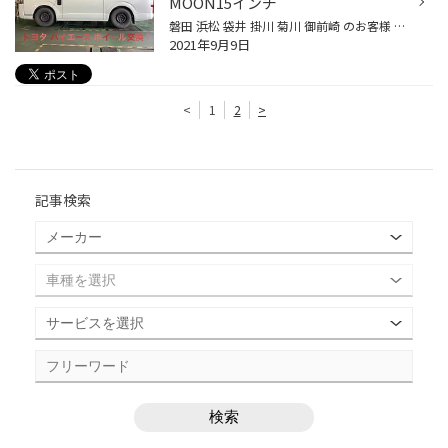
MOON15インチ
磐田 浜松 袋井 掛川 菊川 御前崎 のお客様 いつもご来店ありがとうございます。 磐田市弥藤太島にあります ブリヂストンタイヤの専門店 「タイヤ館 磐田」です。 今回は200系ハイエース タイヤホイール交換作業のご紹介です♪ ホイールはGarcia CISCO MOONを装着します。 元々はノーマルタイプでお...
2021年9月9日
<
1
2
>
記事検索