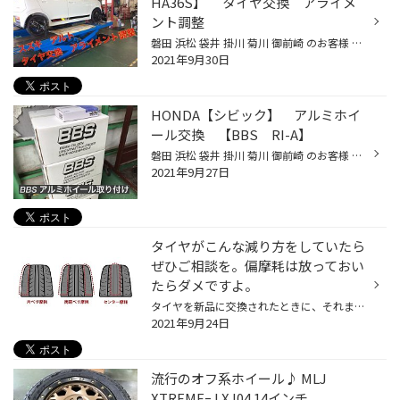
HA36S】 タイヤ交換 アライメ
ント調整
磐田 浜松 袋井 掛川 菊川 御前崎 のお客様 いつもご来店ありがとうございます。 磐田市弥藤太島にあります ブリヂストンタイヤの専門店 「タイヤ館 磐田」です。 今回は【スズキ アルト】のタイヤ交換作業をさせていただきました！ タイヤ交換の後はアライメント調整作業をさせていただきました。 ...
2021年9月30日
HONDA【シビック】 アルミホイ
ール交換 【BBS RI-A】
磐田 浜松 袋井 掛川 菊川 御前崎 のお客様 いつもご来店ありがとうございます。 磐田市弥藤太島にあります ブリヂストンタイヤの専門店 「タイヤ館 磐田」です。 今回は【ホンダシビック】のアルミホイール交換作業です！ 今回取り付けさせていただく商品は BBS「RI-A032」 開封に緊張したのか！？...
2021年9月27日
タイヤがこんな減り方をしていたら
ぜひご相談を。偏摩耗は放っておい
たらダメですよ。
タイヤを新品に交換されたときに、それまで履いていたタイヤが「偏摩耗」しているとご指摘を受けたことはありませんか？ タイヤのもったいない減り方、つまり「偏摩耗」という言葉は聞いたことがあるけれど、どんなふうに減るの？という方もいらっしゃると思います。 「偏摩耗」とは、タイヤのトレ...
2021年9月24日
流行のオフ系ホイール♪ MLJ
XTREMEｰJ XJ04 14インチ