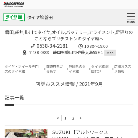
タイヤ館 磐田
磐田,袋井,掛川でタイヤ,オイル,バッテリー,アライメント,足廻りの
ことならブリヂストンのタイヤ館へ
0538-34-2181
10:30～19:00
〒438-0833 静岡県磐田市弥藤太島559-1
Map
タイヤ・ホイール専門
都道府県か
静岡県のタ
タイヤ館 磐
店舗おスス
店のタイヤ館
ら探す
イヤ館
田TOP
メ情報
店舗おススメ情報 / 2021年9月
記事一覧
<
1
2
>
SUZUKI 【アルトワークス