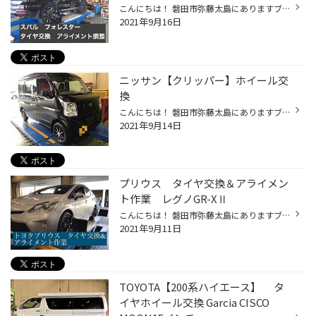
こんにちは！ 磐田市弥藤太島にありますブリヂストンタイヤの専門店 「タイヤ館 磐田」です。 先日、【スバル フォレスター】の タイヤ交換＋アライメント調整作業を実施しました。 お選び戴いたタイヤは、 デューラー H/L400新車装着用タイヤです。 タイヤサイズは、225/55R18 98H 今回お選びいた...
2021年9月16日
ニッサン【クリッパー】ホイール交
換
こんにちは！ 磐田市弥藤太島にありますブリヂストンタイヤの専門店「タイヤ館 磐田」です。 今回は、ニッサン 【クリッパー】のホイール交換作業のご紹介です♪ こちらのお車は納車されたてのバリバリの新車!! 12インチのスチールホイールが標準装備だった為、 「アルミホイールに交換したい」との...
2021年9月14日
プリウス タイヤ交換＆アライメン
ト作業 レグノGR-XⅡ
こんにちは！ 磐田市弥藤太島にありますブリヂストンタイヤの専門店「タイヤ館 磐田」です。 今回は【プリウス】のタイヤ交換＆アライメント調整作業です！ 今回取り付けさせていただく商品は ブリヂストン「レグノGR-XⅡ」 本日までプレイズPXを装着されていました。 さらなる乗り心地の向上が期待...
2021年9月11日
TOYOTA【200系ハイエース】 タ
イヤホイール交換 Garcia CISCO