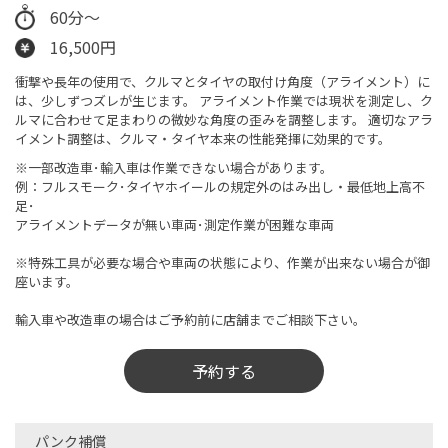
60分～
16,500円
衝撃や長年の使用で、クルマとタイヤの取付け角度（アライメント）に
は、少しずつズレが生じます。 アライメント作業では現状を測定し、ク
ルマに合わせて足まわりの微妙な角度の歪みを調整します。 適切なアラ
イメント調整は、クルマ・タイヤ本来の性能発揮に効果的です。
※一部改造車･輸入車は作業できない場合があります。
例：フルスモーク･タイヤホイールの規定外のはみ出し・最低地上高不
足･
アライメントデータが無い車両･測定作業が困難な車両
※特殊工具が必要な場合や車両の状態により、作業が出来ない場合が御
座います。
輸入車や改造車の場合はご予約前に店舗までご相談下さい。
予約する
パンク補償