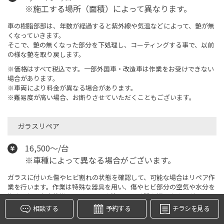
※施工する場所（面積）によって異なります。
車の樹脂部部は、年数が経過すると紫外線や気温などによって、艶が無
くなっていきます。
そこで、艶の無くなった部分を下処理し、コーティングする事で、以前
の様な艶を取り戻します。
※価格はすべて税込です。一部外国車・改造車は作業をお受けできない
場合があります。
※車両により料金が異なる場合があります。
※難易度が高い場合、お断りさせていただくこともございます。
ガラスリペア
タイヤ点検・安全点検/タイヤ履き替え/オイル交換/その他
ピット作業の予約
16,500～/台
クローク契約会員専用タイヤ履き替え※タイヤ履き替えを
※車種によって異なる場合がございます。
希望のクローク契約会員の方はこちらを選択ください
本日のタイヤ履き替え順番待ち予約 ※クローク契約会員の
ガラスに付いた傷やヒビ割れの状態を確認して、可能な場合はリペア作
方はご利用いただけません
業を行います。作業は特殊な器具を用い、傷やヒビ部分の空気や水分を
抜き取り、真空状態にしてレジンを流し込み隙間を埋めます。ガラスの
リペアは専門業者が行います。ガラスの傷やヒビは走行中の振動や風圧
相談する
予約する
チラシを見る
などでもが広がりますので、早めの対処をおすすめします。