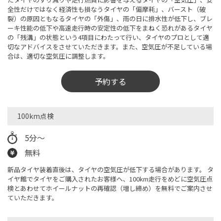
全性だけではなく経済性も損なうタイヤの「偏摩耗」、バースト（破
裂）の原因ともなるタイヤの「外傷」、雨の日に排水性が低下し、ブレ
ーキ性能の低下や高速走行時の安定性の低下をまねく恐れがあるタイヤ
の「残溝」の状態という4項目にわたって行い、タイヤのプロとして適
切なアドバイスをさせていただきます。また、空気圧が不足している場
合は、適切な空気圧に調整します。
予約する
100km点検
5分～
無料
新品タイヤ装着直後は、タイヤの空気圧が低下する場合があります。 タ
イヤ館でタイヤをご購入されたお客様へ、100km走行をめどに空気圧点
検とあわせてホイールナットの再確認（増し締め）を無料でご案内させ
ていただきます。