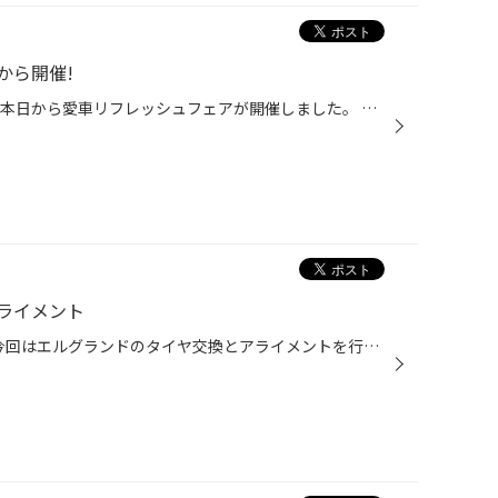
から開催!
こんにちはタイヤ館磐田店です。 本日から愛車リフレッシュフェアが開催しました。 メンテナンス商品を店頭通常価格より20％引きでご提供しています。 詳しくはタイヤ館磐田店までお越しください!!
ライメント
こんにちはタイヤ館磐田店です! 今回はエルグランドのタイヤ交換とアライメントを行いました! タイヤは・・・ レグノGR-VⅡ 215/60R17 ミニバン専用タイヤで乗り心地静粛性に優れたタイヤです。 タイヤ交換が終わった後は・・・ アライメントを行い車の骨盤を真っ直ぐにしました! アライメントがず...