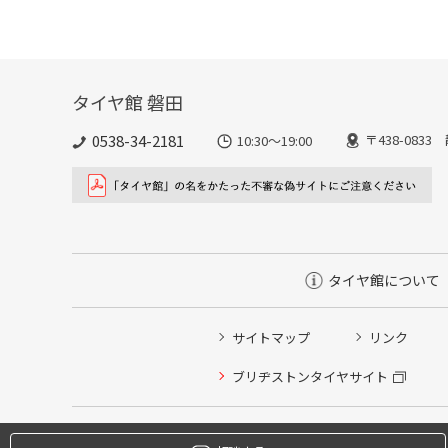
タイヤ館 磐田
0538-34-2181
〒438-083
10:30～19:00
タイヤ館について
サイトマップ
リンク
タイヤ点検・安全点検/タイヤ履き替え/オイル交換/その
ブリヂストンタイヤサイト
クローク契約会員専用タイヤ履き替え※タイヤ履き替えを
本日のタイヤ履き替え順番待ち予約 ※クローク契約会員