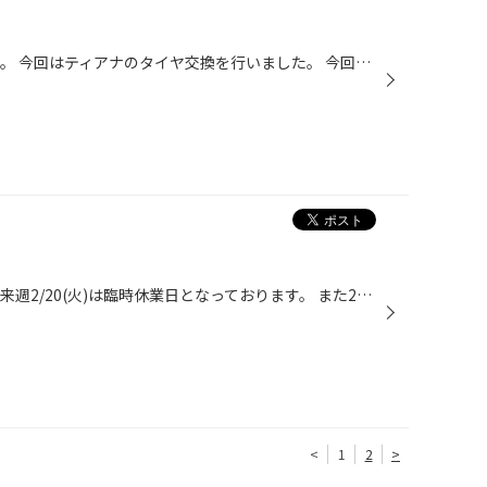
こんにちは、タイヤ館 磐田店です。 今回はティアナのタイヤ交換を行いました。 今回交換したタイヤは… プレイズPXで交換しました。 このタイヤの特徴は直進安定性に優れていますので、 長距離を走行する方にはオススメの商品です。 ティアラのお客様もご満足されてお帰りなられましたので、 またご...
こんにちはタイヤ館磐田店です。 来週2/20(火)は臨時休業日となっております。 また2/21(水)は定休日となっております。 皆様にはご迷惑おかけしますが、お間違えないようにご来店下さい。
<
1
2
>