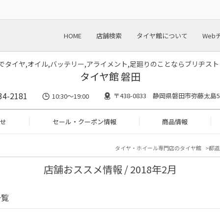
HOME
店舗検索
タイヤ館について
Web
川でタイヤ,オイル,バッテリー,アライメント,足廻りのことならブリヂス
タイヤ館 磐田
34-2181
〒438-0833 静岡県磐田市弥藤太島55
10:30～19:00
せ
セール・クーポン情報
商品情報
タイヤ・ホイール専門店のタイヤ館
都道
店舗おススメ情報 / 2018年2月
一覧