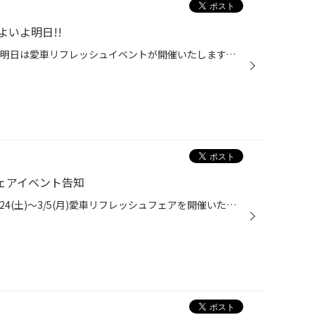
いよ明日!!
こんにちはタイヤ館磐田店です。 明日は愛車リフレッシュイベントが開催いたします。 2/24(土)～3/5(月)の９日間までの特別営業です! メンテナンス用品は全商品通常価格の20％引き! ぜひこの機会にご来店下さい!
フェアイベント告知
こんにちはタイヤ館磐店です。 2/24(土)～3/5(月)愛車リフレッシュフェアを開催いたします。 無料で安全点検はもちろんすべてのメンテナンス商品が２０％引きになっております！ この機会に是非タイヤ館磐田店にご来店してみてはいかがですか？