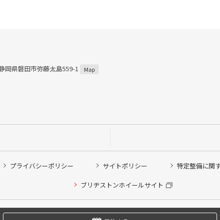
3 静岡県磐田市弥藤太島559-1
Map
プライバシーポリシー
サイトポリシー
特定整備に関
他ピット作業の予約
ブリヂストンホイールサイト
希望のクローク契約会員の方はこちらを選択ください
の方はご利用いただけません
Copyright © 2024 Bridgestone Retail Co.,Ltd. All rights Reserved.