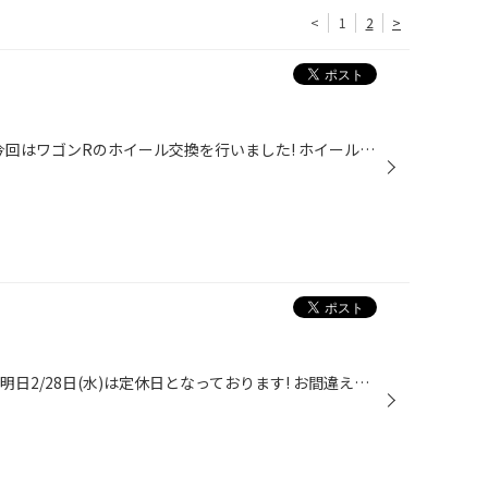
<
1
2
>
こんにちはタイヤ館磐田店です! 今回はワゴンRのホイール交換を行いました! ホイールは JPスタイル ヴォルクスです。 タイヤ館ではホイールのご相談もお受けしておりますのでホイールをお考えの方はぜひタイヤ館磐田店までお越しください!
こんにちはタイヤ館磐田店です。 明日2/28日(水)は定休日となっております! お間違えが無いようにお願いします!