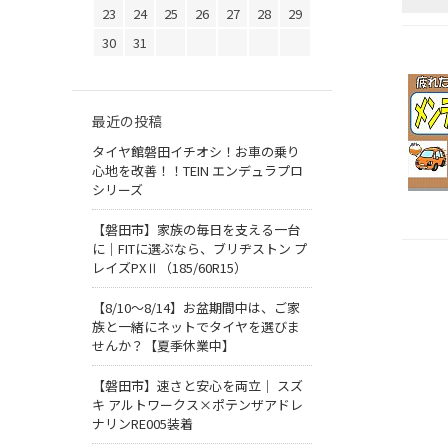
23
24
25
26
27
28
29
30
31
最近の投稿
タイヤ館磐田イチオシ！お車の乗り
心地を改善！！TEIN エンデュラプロ
シリーズ
【磐田市】家族の毎日を支える一台
に｜FITに選ぶなら、ブリヂストン プ
レイズPXⅡ（185/60R15）
【8/10～8/14】お盆期間中は、ご家
族と一緒にネットでタイヤを選びま
せんか？【夏季休業中】
【磐田市】速さと安心を両立｜ スズ
キ アルトワークス×ポテンザアドレ
ナリンRE005装着