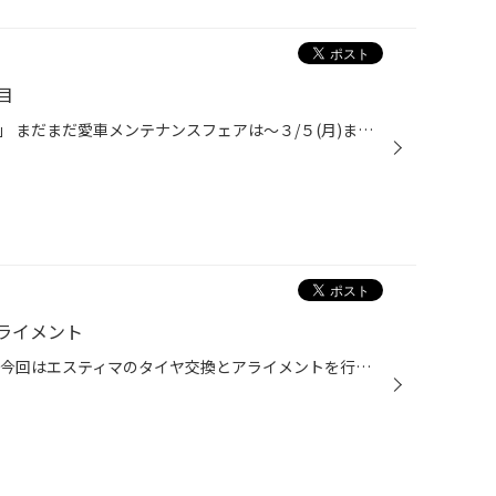
目
こんにちはタイヤ館磐田店です。」 まだまだ愛車メンテナンスフェアは～３/５(月)まで開催しています! ご来店頂いたお客様全員にメンテナンス商品がなんと店頭通常価格から20％引きとなっております! ぜひこの機会にご来店下さい!
ライメント
こんにちはタイヤ館磐田店です。 今回はエスティマのタイヤ交換とアライメントを行いました! 今回のタイヤは・・・ プレイズPX-RV 215/55R17で交換しました! このタイヤは直進安定性に優れており、疲れにくいタイヤと呼ばれています! 高速走行や旅行で車を使われる方にはオススメのタイヤでございま...