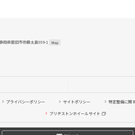
3 静岡県磐田市弥藤太島559-1
Map
プライバシーポリシー
サイトポリシー
特定整備に関
他ピット作業の予約
ブリヂストンホイールサイト
希望のクローク契約会員の方はこちらを選択ください
の方はご利用いただけません
Copyright © 2024 Bridgestone Retail Co.,Ltd. All rights Reserved.