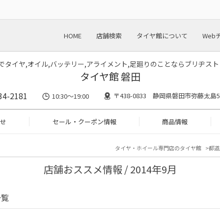
HOME
店舗検索
タイヤ館について
Web
川でタイヤ,オイル,バッテリー,アライメント,足廻りのことならブリヂス
タイヤ館 磐田
34-2181
〒438-0833 静岡県磐田市弥藤太島55
10:30～19:00
せ
セール・クーポン情報
商品情報
タイヤ・ホイール専門店のタイヤ館
都道
店舗おススメ情報 / 2014年9月
一覧