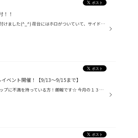
付！！
トヨエースにバックカメラを取り付けました(^_^) 荷台にはホロがついていて、サイドミラーか目視でしか 後方を確認できない状態でした… 実際に運転するとサイドミラーや目視だと死角となるところがあり バックするのが怖かったです(^_^;) 今回のようなトラックに限らず、乗用車にお乗りの皆様にも ...
ベント開催！【9/13～9/15まで】
純正の鉄ホイール、ホイールキャップに不満を持っている方！朗報です☆ 今月の１３～１５日（金土日）の３日間、アルミホイールがお得に買えちゃうんです！ 今回のメインブランドはブリヂストンアルミホイール(^O^) 実はブリヂストンはアルミホイールもやっております☆ しかも一般的なアルミの強度、...