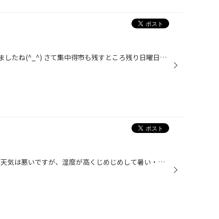
秋になってだいぶ涼しくなってきましたね(^_^) さて集中得市も残すところ残り日曜日の1日となりました！ まだタイヤの購入をお考えの方、購入したいがどこにしようかお悩みの方がいましたら、是非タイヤ館までお越しください(^O^)／
こんにちは。 本日も台風の影響で天気は悪いですが、湿度が高くじめじめして暑い・・・ まだまだエアコンが必要な気候ですね！ という事で本日はエアコンフィルターの交換のご紹介です！！ こちらのお車購入されてから一度もエアコンフィルターを交換されたことが無いと・・・ 理想的な交換の目安が...