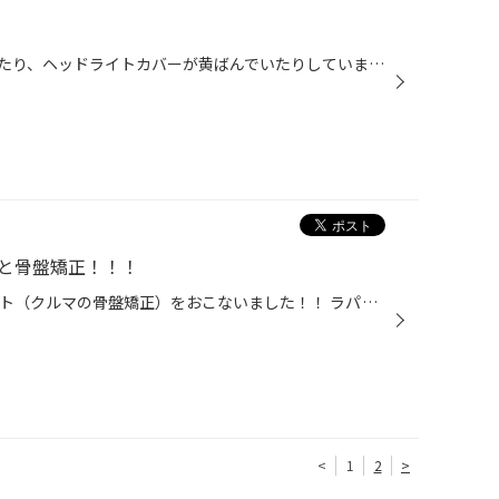
夜ライトをつけても見えにくかったり、ヘッドライトカバーが黄ばんでいたりしていませんか？ そんな時はヘッドライト磨きをするのがオススメです(*^_^*) ライトを買い替えるよりもお得ですし、なによりクルマがキレイになるので一度行ってみてはいかかですか？ さらにライトも替えればより明るくな...
と骨盤矯正！！！
ラパンのタイヤ交換とアライメント（クルマの骨盤矯正）をおこないました！！ ラパンを購入してからタイヤを交換したこと１回もなく タイヤの状態を確認してほしいとのことで来店されました。 ラパンの走行距離は２５０００ｋｍ、タイヤの溝は２．４ｍｍ、 タイヤの溝と側面にはヒビ割れがみられた...
<
1
2
>