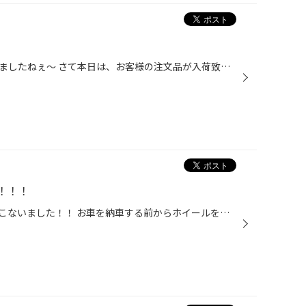
こんにちは、台風も去り暑くなりましたねぇ～ さて本日は、お客様の注文品が入荷致しました!! その商品は、ﾌﾞﾘﾁﾞｽﾄﾝのｵﾘｼﾞﾅﾙﾎｲｰﾙ ★☆★☆★☆★☆★☆★☆★☆ 『BALMINUM VR5』ｼﾙﾊﾞｰ 15X60 5/114.3 45 ★☆★☆★☆★☆★☆★☆★☆ です。 シンプルな5本スポークでスタイリッシュなデザインですので、どんなお車でも似合うと...
！！！
日産ジュークのホイール交換をおこないました！！ お車を納車する前からホイールを見に来てましたが クルマとのイメージがつかめなく、決められずにいました(^_^;) ホイールを見にきた数日後に納車となり、すぐに来店していただきました（＾o＾） いくつかあった候補のホイールをクルマの横に並べて...