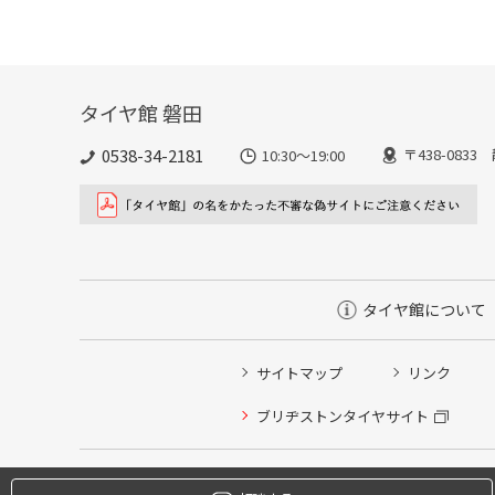
タイヤ館 磐田
0538-34-2181
〒438-083
10:30～19:00
タイヤ館について
サイトマップ
リンク
タイヤ点検・安全点検/タイヤ履き替え/オイル交換/その
ブリヂストンタイヤサイト
クローク契約会員専用タイヤ履き替え※タイヤ履き替えを
本日のタイヤ履き替え順番待ち予約 ※クローク契約会員