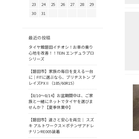
23
24
25
26
27
28
29
30
31
最近の投稿
タイヤ館磐田イチオシ！お車の乗り
心地を改善！！TEIN エンデュラプロ
シリーズ
【磐田市】家族の毎日を支える一台
に｜FITに選ぶなら、ブリヂストン プ
レイズPXⅡ（185/60R15）
【8/10～8/14】お盆期間中は、ご家
族と一緒にネットでタイヤを選びま
せんか？【夏季休業中】
【磐田市】速さと安心を両立｜ スズ
キ アルトワークス×ポテンザアドレ
ナリンRE005装着