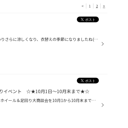
<
1
2
>
新人の村上です(^O^)／ 9月も終わりさらに涼しくなり、衣替えの季節になりましたね(^・^) さて皆さんはタイヤのローテーションについてご存じでしょうか？ タイヤは装着する位置によって摩耗の仕方や進み具合が違ってきます。 そこでタイヤの取り付け位置を入れ換えることでタイヤの摩耗を均一化さ...
イベント ☆★10月1日～10月末まで★☆
タイヤ館磐田店オリジナル企画！ ホイール＆足回り大商談会を10月1から10月末まで開催決定!! 11月になりますとスタットレスの売り出しがはじまりますので、 今年のドレスアップイベントは10月で最後になります！！(/_;) 今年からドレスアップイベントを定期的に開催していますが、 毎回たくさんのお...