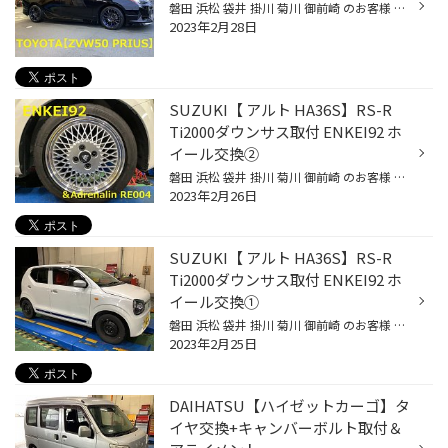
磐田 浜松 袋井 掛川 菊川 御前崎 のお客様 いつもご来店ありがとうございます。 磐田市弥藤太島にあります ブリヂストンタイヤの専門店 タイヤ館磐田店です。 今回はTOYOTA【ZVW50 プリウス】WedsSport SA-35R取付のご紹介です。 こちらのお客様はホイール購入のご相談でご来店でした。 スポークホ...
2023年2月28日
SUZUKI【 アルト HA36S】RS-R
Ti2000ダウンサス取付 ENKEI92 ホ
イール交換②
磐田 浜松 袋井 掛川 菊川 御前崎 のお客様 いつもご来店ありがとうございます。 磐田市弥藤太島にあります ブリヂストンタイヤの専門店 タイヤ館磐田店です。 今回はSUZUKI【アルト HA36S】ダウンサス取付 ホイール交換のご紹介です。 ※写真がたくさんあったので2部にてお送りしています 納期が延...
2023年2月26日
SUZUKI【 アルト HA36S】RS-R
Ti2000ダウンサス取付 ENKEI92 ホ
イール交換①
磐田 浜松 袋井 掛川 菊川 御前崎 のお客様 いつもご来店ありがとうございます。 磐田市弥藤太島にあります ブリヂストンタイヤの専門店 タイヤ館磐田店です。 今回はSUZUKI【アルト HA36S】ダウンサス取付 ホイール交換のご紹介です。 ※写真がたくさんあるので2部にてお送りします ローダウンとホ...
2023年2月25日
DAIHATSU【ハイゼットカーゴ】タ
イヤ交換+キャンバーボルト取付＆