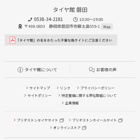
タイヤ館 磐田
0538-34-2181
10:30～19:00
〒438-0833 静岡県磐田市弥藤太島559-1
Map
タイヤ館について
お客様の声
サイトマップ
リンク
プライバシーポリシー
サイトポリシー
特定整備に関する弊社取組について
企業情報
タイヤ点検・安全点検/タイヤ履き替え/オイル交換/その他
ブリヂストンタイヤサイト
ブリヂストンホイールサイト
ピット作業の予約
オンラインストア
クローク契約会員専用タイヤ履き替え※タイヤ履き替えを