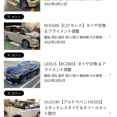
2023年2月11日
NISSAN【C27 セレナ】タイヤ交換
＆アライメント調整
磐田 浜松 袋井 掛川 菊川 御前崎 のお客様 いつもご来店ありがとうございます。 磐田市弥藤太島にあります ブリヂストンタイヤの専門店 タイヤ館磐田店です。 今回はNISSAN【C27 セレナ】タイヤ交換＆アライメント調整のご紹介です。 C27セレナにてタイヤ交換のご用命でした。 装着させて頂いたタ...
2023年2月9日
LEXUS【RC200t】タイヤ交換 ＆ア
ライメント調整
磐田 浜松 袋井 掛川 菊川 御前崎 のお客様 いつもご来店ありがとうございます。 磐田市弥藤太島にあります ブリヂストンタイヤの専門店 タイヤ館磐田店です。 今回はLEXUS【RC200t】タイヤ交換 ＆アライメント調整のご紹介です。 タイヤ交換のご相談での来店でした。 タイヤは純正品と同じものをご...
2023年2月5日
SUZUKI【アルトラパン HE33S】
スタッドレスタイヤ＆ホイールセッ
ト取付