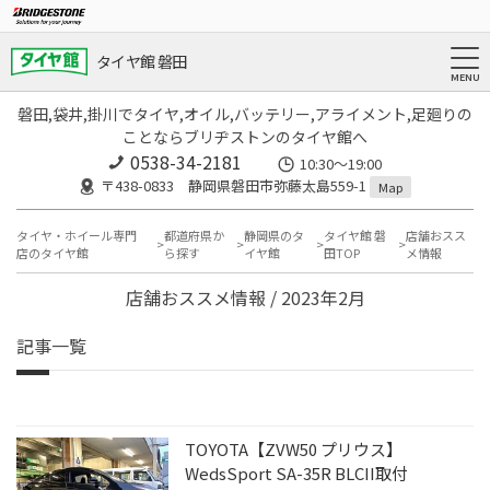
タイヤ館 磐田
磐田,袋井,掛川でタイヤ,オイル,バッテリー,アライメント,足廻りの
ことならブリヂストンのタイヤ館へ
0538-34-2181
10:30～19:00
〒438-0833 静岡県磐田市弥藤太島559-1
Map
タイヤ・ホイール専門
都道府県か
静岡県のタ
タイヤ館 磐
店舗おスス
店のタイヤ館
ら探す
イヤ館
田TOP
メ情報
店舗おススメ情報 / 2023年2月
記事一覧
TOYOTA【ZVW50 プリウス】
WedsSport SA-35R BLCII取付