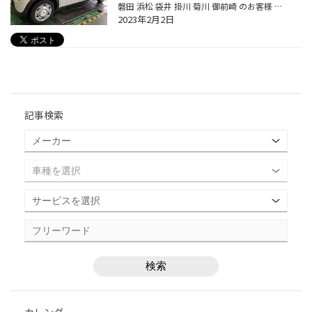
磐田 浜松 袋井 掛川 菊川 御前崎 のお客様 いつもご来店ありがとうございます。 磐田市弥藤太島にあります ブリヂストンタイヤの専門店 タイヤ館磐田店です。 今回はSUZUKI【アルトラパン HE33S】スタッドレスタイヤ＆ホイールセット取付のご紹介です。 寒波にて急遽スタッドレスタイヤが必要にな...
2023年2月2日
記事検索