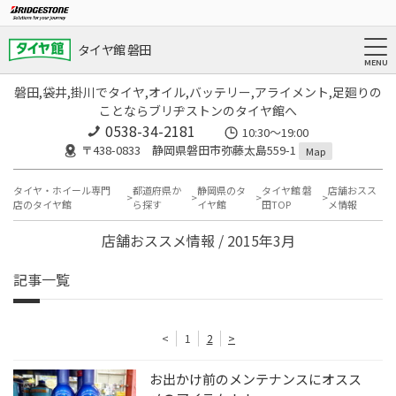
タイヤ館 磐田
磐田,袋井,掛川でタイヤ,オイル,バッテリー,アライメント,足廻りの
ことならブリヂストンのタイヤ館へ
0538-34-2181
10:30～19:00
〒438-0833 静岡県磐田市弥藤太島559-1
Map
タイヤ・ホイール専門
都道府県か
静岡県のタ
タイヤ館 磐
店舗おスス
店のタイヤ館
ら探す
イヤ館
田TOP
メ情報
店舗おススメ情報 / 2015年3月
記事一覧
<
1
2
>
お出かけ前のメンテナンスにオスス