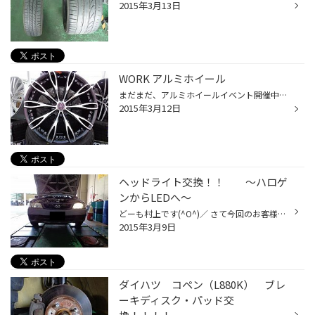
2015年3月13日
WORK アルミホイール
まだまだ、アルミホイールイベント開催中ですよ!! 先日、日記にて紹介させて頂いたホイール以外にも展示の商品がございますので、 紹介しますね。 画像1（上） URBANZONE FIORITA(BMP3) ｱｳﾞｧﾝﾂｫｰﾈ ﾌｨｵﾘｰﾀ 20X9.5J 5/114 +35 （先日ご成約頂きました!!） 画像2（中） URBANZONE STELLANO(BMP3) ｱｳﾞｧﾝ...
2015年3月12日
ヘッドライト交換！！ ～ハロゲ
ンからLEDへ～
どーも村上です(^O^)／ さて今回のお客様はヘッドライトが片方切れてしまったということで交換をしに来店されました！！ このように片方が切れてしまっています(ーー;) そこで今回は、今までよりも明るく見やすいものがいいということでこちらを取り付けることになりました！！ VALENTI ジュエルLED...
2015年3月9日
ダイハツ コペン（L880K） ブレ
ーキディスク・パッド交