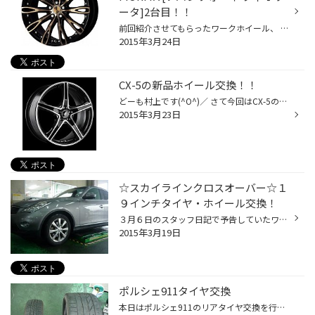
ータ]2台目！！
前回紹介させてもらったワークホイール、 アバンツォーネ フィオリータですが・・・ またまたご予約頂きましたー！！！！(^O^)／ サイズは同じく１９インチ♪ 装着するお車は・・・まだ秘密デス(*^_^*) 今回のフィオリータ前回とはカラーが違います！ その名も★ブラックカットクリアブラウン★ 画像の...
2015年3月24日
CX-5の新品ホイール交換！！
どーも村上です(^O^)／ さて今回はCX-5のホイールのみの交換です！！ 今回装着したホイールはBALMINUM V5 17×7J 5H 114.3 +45 です(^^♪ 5本スポークのクロなので力強くスマートなデザインになっています！！ 今回のクルマの色がクロなのでよりスタイリッシュになりましたし、シルバーのラインも入っ...
2015年3月23日
☆スカイラインクロスオーバー☆１
９インチタイヤ・ホイール交換！
３月６日のスタッフ日記で予告していたワークホイール URBANZONE FIORITA [アバンツォーネ フィオリータ]を本日お取付いたしました!! 装着車両はスカイラインクロスオーバー☆ ホイールデータは以下の通りです。 ホイール名 ：ワーク URBANZONE FIORITA [アバンツォーネ フィオリータ] カラー ：...
2015年3月19日
ポルシェ911タイヤ交換
本日はポルシェ911のリアタイヤ交換を行いました。 見て頂いた通り、メチャクチャ太いです!! サイズは… 305/30R19です☆ 比較で軽自動車のタイヤを置いていますが全然違います(・.・;) 購入頂いたパタンはポテンザRE050。 911の性能を100％発揮させるためにはこのくらいのサイズがほしいと言うことな...