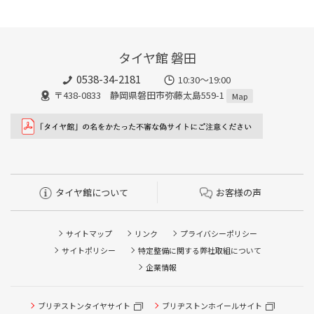
タイヤ館 磐田
0538-34-2181
10:30～19:00
〒438-0833 静岡県磐田市弥藤太島559-1
Map
タイヤ館について
お客様の声
サイトマップ
リンク
プライバシーポリシー
サイトポリシー
特定整備に関する弊社取組について
企業情報
タイヤ点検・安全点検/タイヤ履き替え/オイル交換/その他
ブリヂストンタイヤサイト
ブリヂストンホイールサイト