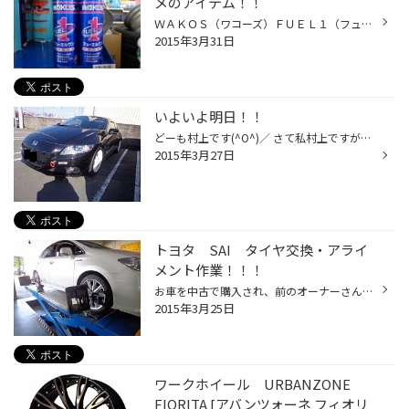
メのアイテム！！
ＷＡＫＯＳ（ワコーズ）ＦＵＥＬ１（フューエルワン） 燃料添加剤です。 燃料と一緒に溜まったゴミ（カーボン・ワニス・ガム質）を除去して 燃料の酸化劣化や燃料タンクの腐食を抑制。 燃料と一緒に入れるだけなので、とても簡単です。 お出掛け前の、メンテナンスと一緒にオススメの一品です。
2015年3月31日
いよいよ明日！！
どーも村上です(^O^)／ さて私村上ですが、とうとう明日Ａ級ライセンス試験にいってきます！！ 今回は前回のＢ級ライセンスと違い、筆記と実技に両方があります(ーー;) かなり緊張していますが合格できるように頑張ってきます！！ そこで今回は、愛車のCR-Zに取り付けした内容をかいていきたいと思...
2015年3月27日
トヨタ SAI タイヤ交換・アライ
メント作業！！！
お車を中古で購入され、前のオーナーさんがどういう乗り方を していたかも分からないので今回はタイヤ交換と一緒に「クルマの骨盤矯正」の ”アライメント”を実施しました（＾ｕ＾） 交換前のタイヤの状態を確認した時にタイヤの内側がすり減っていたので 骨盤がずれていると思い測定してみたところ...
2015年3月25日
ワークホイール URBANZONE
FIORITA [アバンツォーネ フィオリ