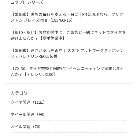
ュラプロ シリーズ
【磐田市】家族の毎日を支える一台に｜FITに選ぶなら、ブリヂ
ストン プレイズPXⅡ（185/60R15）
【8/10～8/14】お盆期間中は、ご家族と一緒にネットでタイヤを
選びませんか？【夏季休業中】
【磐田市】速さと安心を両立｜ スズキ アルトワークス×ポテン
ザアドレナリンRE005装着
【CX-30】タイヤ交換と同時にホイールコーティング実施しませ
んか？【アレンザLX100】
カテゴリ
タイヤ関連（1121）
ホイール関連（99）
オイル関連（76）