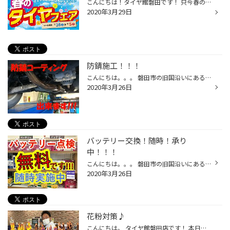
こんにちは！タイヤ館磐田です！ 只今春のタイヤフェア開催中です！新商品から在庫品などなどお買い得商品取り揃えてお待ちしております。この機会に是非 タイヤ館磐田 にお越しください！
2020年3月29日
防錆施工！！！
こんにちは。。。 磐田市の旧国沿いにあるタイヤ館です。 当店では防錆施工作業を随時承っております。 詳細は お気軽にスタッフまでお声がけ下さい。 皆様のご来店スタッフ一同、心よりお待ちしております。
2020年3月26日
バッテリー交換！随時！承り
中！！！
こんにちは。。。 磐田市の旧国沿いにあるタイヤ館です。 タイヤ館でもバッテリー交換しております！！！ バッテリー点検!!!! ！！！無料！！！です。 お気軽にスタッフまでお声がけ下さい。 ご来店、心よりお待ちしております。
2020年3月26日
花粉対策♪
こんにちは。 タイヤ館磐田店です！ 本日もいい天気ですが花粉がヒドイです。 みなさん、エアコンフィルターの点検はしていますか？ 当店では、交換はもちろん無料点検実施中です♪ 抗菌タイプも取り扱いございます！(車種によってはお取り寄せになります) 点検だけでもお気軽にお立ち寄りください！...