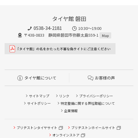
タイヤ館 磐田
0538-34-2181
10:30～19:00
〒438-0833 静岡県磐田市弥藤太島559-1
Map
タイヤ館について
お客様の声
サイトマップ
リンク
プライバシーポリシー
サイトポリシー
特定整備に関する弊社取組について
企業情報
タイヤ点検・安全点検/タイヤ履き替え/オイル交換/その他
ブリヂストンタイヤサイト
ブリヂストンホイールサイト
ピット作業の予約
オンラインストア