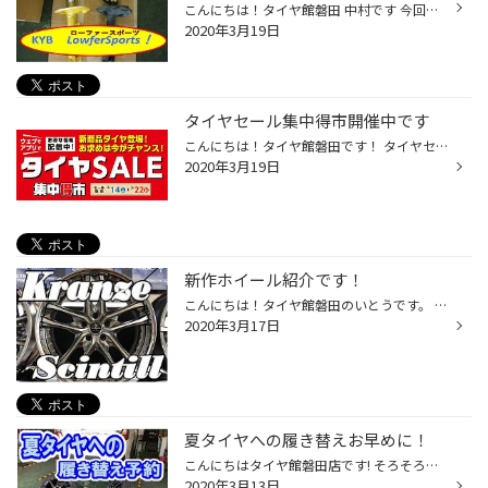
こんにちは！タイヤ館磐田 中村です 今回はVOXY足回り取付作業の中編です！！ 交換作業後のフロント そしてリアです 車高ビフォー＆アフターは次回後編で！ （引っ張り気味ですみません！編集頑張っています！しばらくお待ちください！）
2020年3月19日
タイヤセール集中得市開催中です
こんにちは！タイヤ館磐田です！ タイヤセール集中得市開催中です！新商品から在庫品などなどお買い得商品取り揃えてお待ちしております。この機会に是非 タイヤ館磐田 にお越しください！
2020年3月19日
新作ホイール紹介です！
こんにちは！タイヤ館磐田のいとうです。 今日もホイールの紹介をさせていただきます！ ウェッズ クレンツェ シンティル サイズは２０インチ～２２インチ ミニバン、ビッグセダンなどにピッタリ！ 気分もホイールも変えてドライブ行きませんか？ スタッフ一同ご来店お待ちしております。
2020年3月17日
夏タイヤへの履き替えお早めに！
こんにちはタイヤ館磐田店です! そろそろ暖かくなってきました。 冬用タイヤから夏用タイヤへの履き替えのシーズンです。 予約も段々と埋まってきています。 お早めにご予約、お電話、ご来店お待ちしております。
2020年3月13日