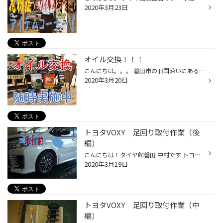
2020年3月23日
オイル交換！！！
こんにちは。。。 磐田市の旧国沿いにあるタイヤ館です。 タイヤ館でもオイル交換しています！！！ 電話でのご予約も承りしております！！！ 皆様のご来店スタッフ一同、心よりお待ちしております。
2020年3月20日
トヨタVOXY 足回り取付作業（後
編）
こんにちは！タイヤ館磐田 中村です トヨタVOXY足回り取付最終回！？です！ では早速仕上がり具合を見ていきましょう！ そしてそして取付完了後が・・・ こちらです！ 写真のアングルが少しずれましたが ほどよい車高。ちょうどいい感じです。 アライメントもしっかり調整いたしました。 これからも...
2020年3月19日
トヨタVOXY 足回り取付作業（中
編）