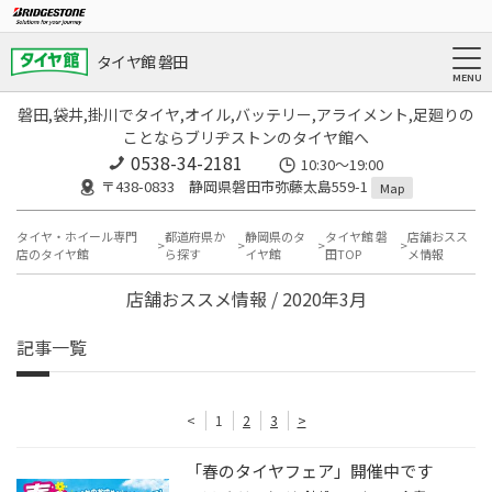
タイヤ館 磐田
磐田,袋井,掛川でタイヤ,オイル,バッテリー,アライメント,足廻りの
ことならブリヂストンのタイヤ館へ
0538-34-2181
10:30～19:00
〒438-0833 静岡県磐田市弥藤太島559-1
Map
タイヤ・ホイール専門
都道府県か
静岡県のタ
タイヤ館 磐
店舗おスス
店のタイヤ館
ら探す
イヤ館
田TOP
メ情報
店舗おススメ情報 / 2020年3月
記事一覧
<
1
2
3
>
「春のタイヤフェア」開催中です