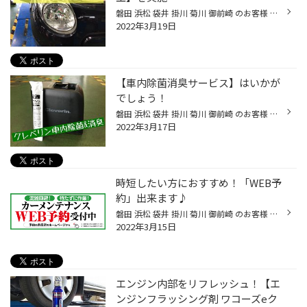
磐田 浜松 袋井 掛川 菊川 御前崎 のお客様 いつもご来店ありがとうございます。 磐田市弥藤太島にあります ブリヂストンタイヤの専門店 タイヤ館磐田店です。 本日は【クレベリン施工】のご紹介です。 クレベリンとは二酸化塩素の働きで 空間内の除菌と消臭ができる商品です。 こちらは自動車専用...
2022年3月19日
【車内除菌消臭サービス】はいかが
でしょう！
磐田 浜松 袋井 掛川 菊川 御前崎 のお客様 いつもご来店ありがとうございます。 磐田市弥藤太島にあります ブリヂストンタイヤの専門店 タイヤ館磐田店です。  ３月も中旬に入り春を感じさせます。 日中の気温もだいぶ上がってきました。 久しぶりエアコンをかけましょう！ 「あれ!?」何かにおう...
2022年3月17日
時短したい方におすすめ！「WEB予
約」出来ます♪
磐田 浜松 袋井 掛川 菊川 御前崎 のお客様 いつもご来店ありがとうございます。 磐田市弥藤太島にあります ブリヂストンタイヤの専門店 タイヤ館磐田店です。 今回はサービスWEB予約のご紹介です！ 「オイル交換したいんだけど、忙しくて 店頭や電話でいろいろ相談する時間すら惜しい」 そんなお客...
2022年3月15日
エンジン内部をリフレッシュ！【エ
ンジンフラッシング剤 ワコーズeク