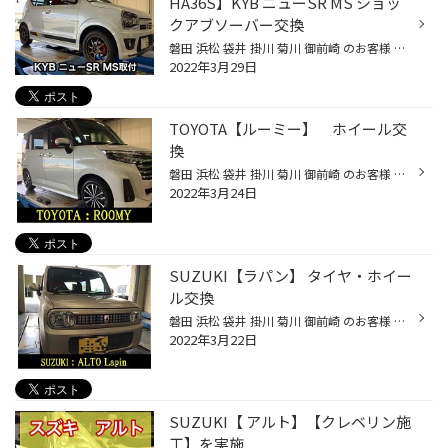
HA36S】KYB ニューSR MS ショッ
クアブソーバー交換
磐田 浜松 袋井 掛川 菊川 御前崎 のお客様 いつもご来店ありがとうございます。 磐田市弥藤太島にあります ブリヂストンタイヤの専門店 タイヤ館磐田店です。 今回はアルトワークスHA36S KYB ニューSR MS ショックアブソーバー交換のご紹介です。 走行距離も伸びてきたのでリフレッシュとしてショ...
2022年3月29日
TOYOTA【ルーミー】 ホイール交
換
磐田 浜松 袋井 掛川 菊川 御前崎 のお客様 いつもご来店ありがとうございます。 磐田市弥藤太島にあります ブリヂストンタイヤの専門店 タイヤ館磐田店です。 今回はこちらのお車 TOYOTA：ルーミー こちらのお車のホイールを交換してイメチェンしていきます。 トヨタ純正ホイールもいいですが やっ...
2022年3月24日
SUZUKI【ラパン】 タイヤ・ホイー
ル交換
磐田 浜松 袋井 掛川 菊川 御前崎 のお客様 いつもご来店ありがとうございます。 磐田市弥藤太島にあります ブリヂストンタイヤの専門店 タイヤ館磐田店です。 今回はこちらのお車 SUZUKI【アルトラパン】です！ こちらのタイヤ・ホイール交換になります。 早速装着です。 この度はタイヤ館磐田をご...
2022年3月22日
SUZUKI【 アルト】【クレベリン施
工】を実施