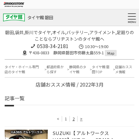
タイヤ館 磐田
磐田,袋井,掛川でタイヤ,オイル,バッテリー,アライメント,足廻りの
ことならブリヂストンのタイヤ館へ
0538-34-2181
10:30～19:00
〒438-0833 静岡県磐田市弥藤太島559-1
Map
タイヤ・ホイール専門
都道府県か
静岡県のタ
タイヤ館 磐
店舗おスス
店のタイヤ館
ら探す
イヤ館
田TOP
メ情報
店舗おススメ情報 / 2022年3月
記事一覧
<
1
2
>
SUZUKI【 アルトワークス