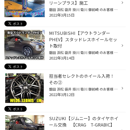
リーンプラス】施工
磐田 浜松 袋井 掛川 菊川 御前崎 のお客様 いつもご来店ありがとうございます。 磐田市弥藤太島にあります ブリヂストンタイヤの専門店 タイヤ館磐田店です。 今回はエンジンオイル交換と一緒におすすめの、 エンジンフラッシング剤 ワコーズeクリーンプラスのご紹介です。 今回はエンジンオイル交...
2022年3月15日
MITSUBISHI【アウトランダー
PHEV】スタッドレスホイールセッ
ト取付
磐田 浜松 袋井 掛川 菊川 御前崎 のお客様 いつもご来店ありがとうございます。 磐田市弥藤太島にあります ブリヂストンタイヤの専門店 タイヤ館磐田店です。 今回は新型アウトランダーPHEVのスタッドレスホイールセットの取付のご紹介です。 昨年にご注文頂いていたセットだったのですが、 お車が...
2022年3月14日
担当者セレクトのホイール入荷！
その②
磐田 浜松 袋井 掛川 菊川 御前崎 のお客様 いつもご来店ありがとうございます。 磐田市弥藤太島にあります ブリヂストンタイヤの専門店 「タイヤ館 磐田」です。  おかげさまでホイールが売れております。 とてもありがたいことです。 感謝の気持ちでいっぱいです。 これからもお客様のご要望にお...
2022年3月12日
SUZUKI【ジムニー】のタイヤホイ
ール交換 【CRAG T-GRABIC】