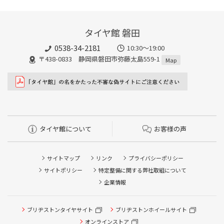
タイヤ館 磐田
0538-34-2181
10:30～19:00
〒438-0833 静岡県磐田市弥藤太島559-1
Map
タイヤ館について
お客様の声
サイトマップ
リンク
プライバシーポリシー
サイトポリシー
特定整備に関する弊社取組について
企業情報
ブリヂストンタイヤサイト
ブリヂストンホイールサイト
タイヤ点検・安全点検/タイヤ履き替え/オイル交換/その他
ピット作業の予約
オンラインストア