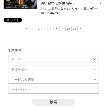
問い合わせが急増中。
いつもお世話になっております。 磐田市弥藤太島にあります、ブリヂストンタイヤの専門店「タイヤ館 磐田」です。 【磐田 浜松 袋井 掛川 菊川 御前崎】のお客様、 いつもご来店頂き、誠にありがとうございます。m(_ _)m タイヤ館アプリダウンロードでお得にタイヤGET‼ こちらから 1. 最近の盗難事...
2026年4月24日
<
1
2
3
4
5
…
26
27
>
記事検索