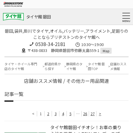
タイヤ館 磐田
磐田,袋井,掛川でタイヤ,オイル,バッテリー,アライメント,足廻りの
ことならブリヂストンのタイヤ館へ
0538-34-2181
10:30～19:00
〒438-0833 静岡県磐田市弥藤太島559-1
Map
タイヤ・ホイール専門
都道府県か
静岡県のタ
タイヤ館 磐
店舗おスス
店のタイヤ館
ら探す
イヤ館
田TOP
メ情報
店舗おススメ情報 / その他カー用品関連
記事一覧
<
1
2
3
4
5
…
26
27
>
タイヤ館磐田イチオシ！お車の乗り