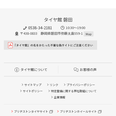
タイヤ館 磐田
0538-34-2181
10:30～19:00
〒438-0833 静岡県磐田市弥藤太島559-1
Map
タイヤ館について
お客様の声
サイトマップ
リンク
プライバシーポリシー
サイトポリシー
特定整備に関する弊社取組について
企業情報
ブリヂストンタイヤサイト
ブリヂストンホイールサイト
タイヤ点検・安全点検/タイヤ履き替え/オイル交換/その他