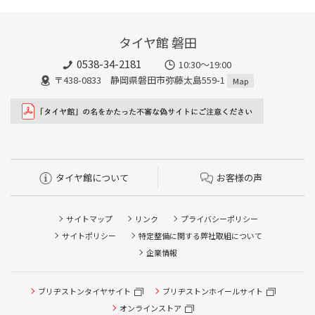
タイヤ館 磐田
0538-34-2181
10:30～19:00
〒438-0833 静岡県磐田市弥藤太島559-1
Map
タイヤ館について
お客様の声
サイトマップ
リンク
プライバシーポリシー
サイトポリシー
特定整備に関する弊社取組について
企業情報
タイヤ点検・安全点検/タイヤ履き替え/オイル交換/その他
ブリヂストンタイヤサイト
ブリヂストンホイールサイト
ピット作業の予約
オンラインストア