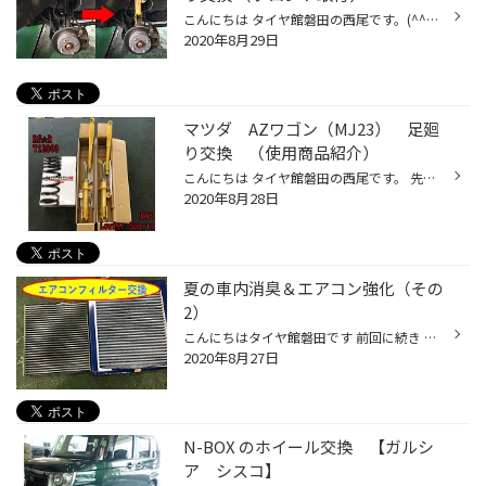
こんにちは タイヤ館磐田の西尾です。(^^♪ 今日は、AZワゴンのフロント足廻り交換です。 純正の足廻りを外して、KYB Lowfer Sports と RS☆R Ti2000ダウン を組付け取り付けました。 取付前と取付後は、上の写真です!! 足廻り交換を、検討中の方は是非お問合せ下さい。 皆様からのお問合せお待ちして...
2020年8月29日
マツダ AZワゴン（MJ23） 足廻
り交換 （使用商品紹介）
こんにちは タイヤ館磐田の西尾です。 先日、AZワゴンの足廻り交換を実施しました。 使用商品の紹介をします。 使用した、商品は… KYB Lowfer Sports（ショックアブソーバー） RS☆R Ti2000ダウン（ダウンサス） です。 KYBのLowfer Sports は、ローダウン専用のショックアブソーバーです。 RS☆R Ti2...
2020年8月28日
夏の車内消臭＆エアコン強化（その
2）
こんにちはタイヤ館磐田です 前回に続き からの車内消臭いきます！ 抗菌クリーンをセット。 写真うえのノズルが二口になっていますが 片方は車内空間。もう片方はエアコンフィルター部分に接続し エアコン内部をクリーニングでございます。。 まるでバ〇サンのように車内空間を抗菌してくれます ほ...
2020年8月27日
N-BOX のホイール交換 【ガルシ
ア シスコ】