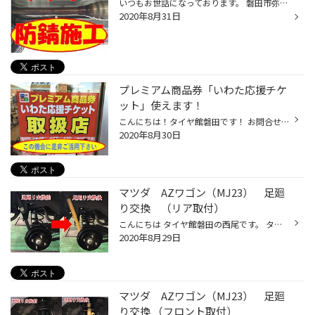
いつもお世話になっております。 磐田市弥藤太島にありますブリヂストンタイヤの専門店「タイヤ館 磐田」です。 本日は、日産ルークス 防錆施工（サビ止め）作業です。 なかなか見ることのないマフラー部分になります。 特につなぎ目が錆びが出やすくなります。 オイル・バッテリーなどの無料点検も...
2020年8月31日
プレミアム商品券「いわた応援チケ
ット」使えます！
こんにちは！タイヤ館磐田です！ お問合せいただいておりました「いわた応援チケット」が 当店でもご利用いただけるようになりました。 この機会に是非ご活用ください！
2020年8月30日
マツダ AZワゴン（MJ23） 足廻
り交換 （リア取付）
こんにちは タイヤ館磐田の西尾です。 タイヤ館磐田の西尾です。(^^♪ 今日は、AZワゴンのリア足廻り交換です。 純正の足廻りを外して、KYB Lowfer Sports と RS☆R Ti2000ダウン を取り付けました。 写真でも違いが判るかもしれませんが… RS☆R Ti2000ダウン を取り付けたほうが、車両までの隙間が少...
2020年8月29日
マツダ AZワゴン（MJ23） 足廻
り交換 （フロント取付）