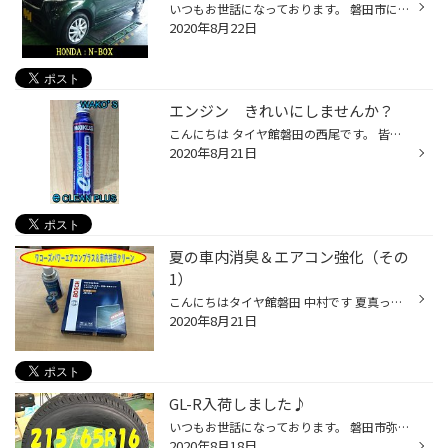
いつもお世話になっております。 磐田市にあります「タイヤ館 磐田」です。 今回は純正タイヤを活かしたホイール交換です。 本日作業させていただきましたお車はこちら↓ 今回はスチールホイールからアルミホイールへの交換作業になります。 交換するホイールはこちら ガルシア シスコ クラシカルな...
2020年8月22日
エンジン きれいにしませんか？
こんにちは タイヤ館磐田の西尾です。 皆さん、定期的にオイル交換を、行っていますか？ オイルを交換しないと… エンジン内部に、汚れが溜まってしまいます。 汚れが溜まると… 燃費が落ちたりします。 そうならない為に、オイル交換を定期的に す必要があるんです。 しかし、時には人間ですから、忘...
2020年8月21日
夏の車内消臭＆エアコン強化（その
1）
こんにちはタイヤ館磐田 中村です 夏真っ盛り車内環境をリフレッシュ３点セットで交換＆施工です まずはエアコンフィルター たいていの日本車は助手席側にあります １年使用しての交換ですがなかなか汚れています・・・ エアコンフィルター交換だけでも送風いい風がきそうです・・・ その2へ続きます。
2020年8月21日
GL-R入荷しました♪
いつもお世話になっております。 磐田市弥藤太島にありますブリヂストンタイヤの専門店「タイヤ館 磐田」です。 本日は、入荷したGL-Rの紹介です！ ハイエースなどのインチアップ用タイヤです。 負荷能力も109/107と車検対応になります。 装着画像は後日ご紹介となります！
2020年8月18日