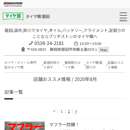
タイヤ館 磐田
磐田,袋井,掛川でタイヤ,オイル,バッテリー,アライメント,足廻りの
ことならブリヂストンのタイヤ館へ
0538-34-2181
10:30～19:00
〒438-0833 静岡県磐田市弥藤太島559-1
Map
タイヤ・ホイール専門
都道府県か
静岡県のタ
タイヤ館 磐
店舗おスス
店のタイヤ館
ら探す
イヤ館
田TOP
メ情報
店舗おススメ情報 / 2020年8月
記事一覧
<
1
2
>
マフラー防錆！