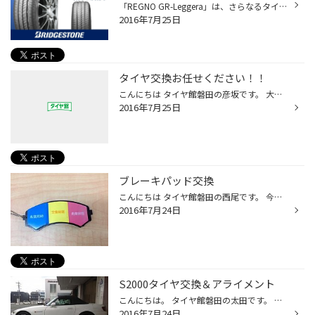
「REGNO GR-Leggera」は、さらなるタイヤの高性能化を求める軽自動車ユーザーの嗜好にフィットした、ワンランク上の快適な車内空間を提供するプレミアムタイヤです。 ＜＜静かな車内空間と快適な乗り心地を＞＞ REGNO GR-Leggeraは、ブリヂストンが長年にわたって「REGNO」で培ってきたサイレントテ...
2016年7月25日
タイヤ交換お任せください！！
こんにちは タイヤ館磐田の彦坂です。 大売出しが始まり、多くのお客様にご来店とタイヤ交換のご依頼を頂いております。 誠にありがとうございます！ 海や山。バーベキューに花火大会。旅行に帰省。お出かけ行事が満載な夏、 おクルマでお出掛けされることが多くなる季節です。 愛車のタイヤは大丈...
2016年7月25日
ブレーキパッド交換
こんにちは タイヤ館磐田の西尾です。 今日、ワゴンＲのブレーキパッド交換を行いました。 ブレーキパッドの残りが大変少なく、ブレーキの効きが悪くなる為交換になりました。 スタッフがブレーキ交換が必要と判断した時に使うツールが分かり易かったので、 今日はそれをアップしたいと思います。 ...
2016年7月24日
S2000タイヤ交換＆アライメント
こんにちは。 タイヤ館磐田の太田です。 先日行った作業を紹介したいと思います。 クルマは、ホンダのS2000(AP1)になります。お選びいただいたタイヤはブリヂストンのレグノGR-XIになります。 静かで、乗り心地の良いタイヤになります。 グリップ力も高いため、S2000のような高性能な車にもマッチし...
2016年7月24日