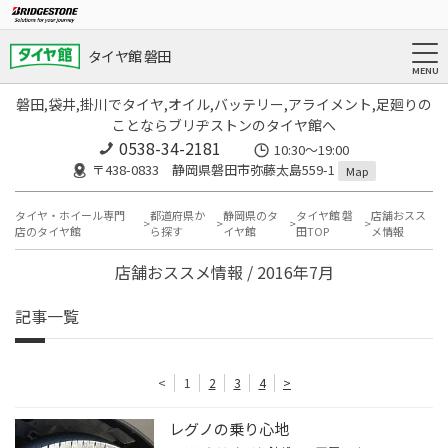
タイヤ館 磐田
磐田,袋井,掛川でタイヤ,オイル,バッテリー,アライメント,足廻りの
ことならブリヂストンのタイヤ館へ
0538-34-2181
10:30～19:00
〒438-0833 静岡県磐田市弥藤太島559-1
Map
タイヤ・ホイール専門
都道府県か
静岡県のタ
タイヤ館 磐
店舗おスス
店のタイヤ館
ら探す
イヤ館
田TOP
メ情報
店舗おススメ情報 / 2016年7月
記事一覧
<
1
2
3
4
>
レグノの乗り心地