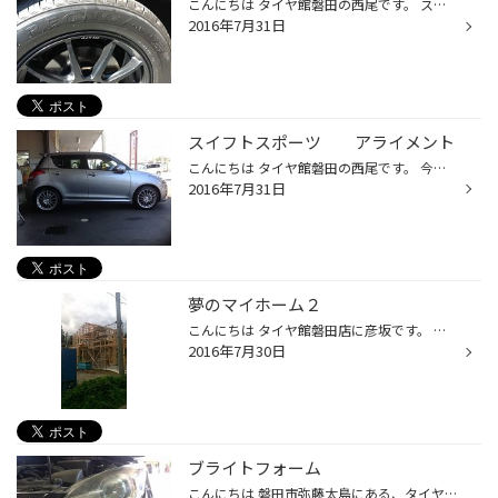
こんにちは タイヤ館磐田の西尾です。 スタッフ日記でも紹介したと思いますが、最近ホイールとタイヤを交換したのですが、 タイヤを変えるだけで乗り心地が段違いに変わる事に、ビックリしました。 僕が使っているタイヤは、レグノＧＲ-ＸＩです。 ちなみに、ラテン語でレグノは『王者』なんです。 ...
2016年7月31日
スイフトスポーツ アライメント
こんにちは タイヤ館磐田の西尾です。 今日、スイフトスポーツのアライメントを行いました。 このスイフトスポーツは、タイヤとホイールを変えたためアライメントを 実施しました。タイヤ・ホイールを変えるとアライメント数値がずれる事 があるからです。 アライメント数値としては、ハンドルを真...
2016年7月31日
夢のマイホーム２
こんにちは タイヤ館磐田店に彦坂です。 先日、上棟式をおこないました＼(^o^)／ 着々とマイホームの完成へと近づいています（＾ｕ＾） 建てはじめると、あっという間に進んでいくんですね(^^) 引き渡しの日が待ち遠しいです(^_^)
2016年7月30日
ブライトフォーム
こんにちは 磐田市弥藤太島にある、タイヤ館磐田です。 ブライトフォームを紹介します。 ヘッドライトに、ブライトフォームを吹き付けて磨くだけヘッドライトがキレイに なるスプレーです。 曇っていたヘッドライトに使ってみたので、見て下さい。 写真は、ブライトフォームを使う前と後です。 使用...