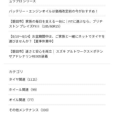
ュラプロ シリーズ
バッテリー・エンジンオイルは価格改定前の今がおすすめ！
【磐田市】家族の毎日を支える一台に｜FITに選ぶなら、ブリヂ
ストン プレイズPXⅡ（185/60R15）
【8/10～8/14】お盆期間中は、ご家族と一緒にネットでタイヤを
選びませんか？【夏季休業中】
【磐田市】速さと安心を両立｜ スズキ アルトワークス×ポテン
ザアドレナリンRE005装着
カテゴリ
タイヤ関連（1121）
ホイール関連（99）
オイル関連（77）
その他メンテナンス（330）