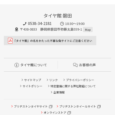
タイヤ館 磐田
0538-34-2181
10:30～19:00
〒438-0833 静岡県磐田市弥藤太島559-1
Map
タイヤ館について
お客様の声
サイトマップ
リンク
プライバシーポリシー
サイトポリシー
特定整備に関する弊社取組について
企業情報
タイヤ点検・安全点検/タイヤ履き替え/オイル交換/その他
ブリヂストンタイヤサイト
ブリヂストンホイールサイト
ピット作業の予約
オンラインストア