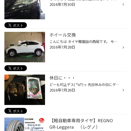
2016年7月30日
ホイール交換
こんにちは タイヤ館磐田の西尾です。 今日、自分のタイヤとホイールを交換しました。 タイヤは、215/55Ｒ17のレグノＧＲ－ＸＩ ホイールは、ＳＳＲ ＧＴＶ０２ ＦＢ（ﾌﾗｯﾄﾌﾞﾗｯｸ）です。 まだ、変えてから道路を走行していないのでタイヤの感想は言えないですが、 ホイールが変わった事で、以前より...
2016年7月28日
休日に・・・
どーも村上デス( ･ิϖ･ิ)っ 先日休みの日にゲームセンターに行ってきました( ͒ ु•·̫• ू ͒) ♡ 最近UFOキャッチャーをよくやるのでいろいろ獲るのですがその中でも嬉しかったのがこの初音ミクにフィギュアです(੭ ˃̣̣̥ ω˂̣̣̥)੭ु⁾⁾ ちなみに一緒に写っている子は家の愛犬です( ᵅั ᴈ ᵅั;)～♬ 最近ライブを...
2016年7月26日
【軽自動車専用タイヤ】REGNO
GR-Leggera （レグノ）