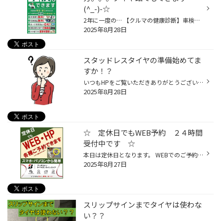
(^_-)-☆
2年に一度の… 【クルマの健康診断】車検はタイヤ館もやってます！まずは無料見積りを！ お車をお使いになられるうえで避けられないのが 24か月点検、【車検】です！ 通さないと公道を走ることが出来ないわけですが、 毎回車検を行うたびに、 「今回は幾らかかるかな…」 「交換部品は出てこないかな…...
2025年8月28日
スタッドレスタイヤの準備始めてま
すか！？
いつもHPをご覧いただきありがとうございます。 タイヤ館アプリダウンロードでお得にタイヤGET‼ こちらから 毎日暑い日が続いてますねι(´Д｀υ) 本日は少しでも涼しくなるように スタッドレスタイヤのお話をしたいと思います。 え・・・もうスタッドレスタイヤ？？？ と思う方もいると思います！！ ...
2025年8月28日
☆ 定休日でもWEB予約 ２４時間
受付中です ☆
本日は定休日となります。 WEBでのご予約は、定休日でも受け付けております！ ご利用お待ちしております WEB予約 タイヤ点検・安全点検/タイヤ履き替え/オイル交換/その他ピット作業の予約はこちらから>>>クリック 各種点検・オイル交換などその他ピット作業をご利用の場合は「ピット作業の予約」を...
2025年8月27日
スリップサインまでタイヤは使わな
い？？