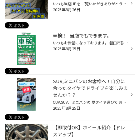
いつも当店HPを ご覧いただきありがとうございます。 タイヤ館アプリダウンロードでお得にタイヤGET‼ ＼こちらから／ スリップサインまでタイヤは使わない？？ 一度は聞いたことのある タイヤのスリップサイン 交換の目安としても使われます 今回はスリップサインと タイヤの交換時期との 関係性の...
2025年8月26日
車検‼ 当店でもできます。
いつもお世話になっております。 磐田市弥藤太島にあります、ブリヂストンタイヤの専門店タイヤ館 磐田」です。 【磐田 浜松 袋井 掛川 菊川 御前崎】のお客様、 いつもご来店頂き、誠にありがとうございます。m(_ _)m 2年に一度の… 【クルマの健康診断】車検はタイヤ館もやってます！まずは無料見...
2025年8月25日
SUV,ミニバンのお客様へ！自分に
合ったタイヤでドライブを楽しみま
せんか？？
CUV,SUV、ミニバンの 夏タイヤ選びで お悩みのみなさまへ。 タイヤ館アプリダウンロードでお得にタイヤGET 詳しくはこちら 本日は CUV,SUV、ミニバンの オススメのタイヤを紹介いたします♪ まず SUVとは 一般的な乗用車と比べて 車高が高いので 多少の悪路でも走行できるよう 十分なロードクリアラ...
2025年8月25日
【即取付OK】ホイール紹介【ドレ
スアップ】