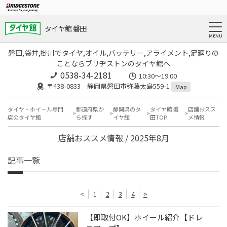
タイヤ館 磐田
磐田,袋井,掛川でタイヤ,オイル,バッテリー,アライメント,足廻りの
ことならブリヂストンのタイヤ館へ
0538-34-2181
10:30～19:00
〒438-0833 静岡県磐田市弥藤太島559-1
Map
タイヤ・ホイール専門
都道府県か
静岡県のタ
タイヤ館 磐
店舗おスス
店のタイヤ館
ら探す
イヤ館
田TOP
メ情報
店舗おススメ情報 / 2025年8月
記事一覧
<
1
2
3
4
>
【即取付OK】ホイール紹介【ドレ