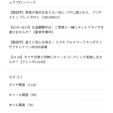
ュラプロ シリーズ
【磐田市】家族の毎日を支える一台に｜FITに選ぶなら、ブリヂ
ストン プレイズPXⅡ（185/60R15）
【8/10～8/14】お盆期間中は、ご家族と一緒にネットでタイヤを
選びませんか？【夏季休業中】
【磐田市】速さと安心を両立｜ スズキ アルトワークス×ポテン
ザアドレナリンRE005装着
【CX-30】タイヤ交換と同時にホイールコーティング実施しませ
んか？【アレンザLX100】
カテゴリ
タイヤ関連（1121）
ホイール関連（99）
オイル関連（76）