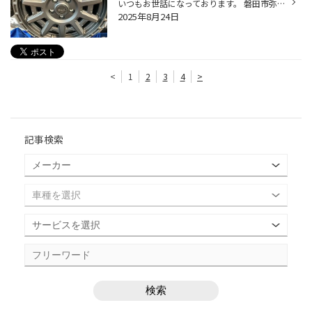
いつもお世話になっております。 磐田市弥藤太島にあります、ブリヂストンタイヤの専門店タイヤ館 磐田」です。 【磐田 浜松 袋井 掛川 菊川 御前崎】のお客様、 いつもご来店頂き、誠にありがとうございます。m(_ _)m KYOHO PPX D10X 【とにかくタフ、とにかく堅牢。筋骨隆々な骨格と細部への拘り...
2025年8月24日
<
1
2
3
4
>
記事検索