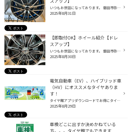
スアップ】
いつもお世話になっております。 磐田市弥藤太島にあります、ブリヂストンタイヤの専門店タイヤ館 磐田」です。 【磐田 浜松 袋井 掛川 菊川 御前崎】のお客様、 いつもご来店頂き、誠にありがとうございます。m(_ _)m MID RX27 2×7本スポークの「RX27」幅広いサイズラインナップで車種を選ばず、多...
2025年8月31日
【即取付OK】ホイール紹介【ドレ
スアップ】
いつもお世話になっております。 磐田市弥藤太島にあります、ブリヂストンタイヤの専門店タイヤ館 磐田」です。 【磐田 浜松 袋井 掛川 菊川 御前崎】のお客様、 いつもご来店頂き、誠にありがとうございます。m(_ _)m JP-STYLE MJ-X [ジェイピースタイル エムジェイ クロス] スタンダードかつ飽き...
2025年8月30日
電気自動車（EV）、ハイブリッド車
（HV）にオススメなタイヤありま
す！
タイヤ館アプリダウンロードでお得にタイヤGET‼ ⇨こちらから⇦ 最近よく見かける電気自動車（EV）やハイブリッド車（HV）。 これらの車は従来の車とは走行性能や重量が異なるため、 タイヤにも専用の性能が求められます。 EVやハイブリッド車に乗っているけど、 「タイヤって何を選べばいいの？」 と...
2025年8月29日
車検どこに出すか決めかねている
方。。。タイヤ館でもできます