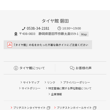
タイヤ館 磐田
0538-34-2181
10:30～19:00
〒438-0833 静岡県磐田市弥藤太島559-1
Map
タイヤ館について
お客様の声
サイトマップ
リンク
プライバシーポリシー
サイトポリシー
特定整備に関する弊社取組について
企業情報
ブリヂストンタイヤサイト
ブリヂストンホイールサイト
タイヤ点検・安全点検/タイヤ履き替え/オイル交換/その他