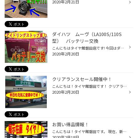
2020年2月21日
ダイハツ ムーヴ（LA100S/110S
型） バッテリー交換
こんにちはタイヤ館磐田店です! 今回はダイハツムーヴ（LA100S/110S型）のバッテリー交換をおこないました。 こちらのお車はアイドリングストップの車両です バッテリーはＧＳユアサ エコレボリューション Ｍ42 55Ｂ20Ｌを使用しました! アイドリングストップ専用のバッテリーですがアイドリング車...
2020年2月20日
クリアランスセール開催中！
こんにちは！タイヤ館磐田です！ クリアランスセール開催中です！ 新商品から在庫品などなどお買い得商品取り揃えて お待ちしております。 この機会に是非 タイヤ館磐田 にお越しください！
2020年2月20日
お買い得品情報！
こんにちは！タイヤ館磐田です。 現在、新商品発売に伴い、旧商品在庫品がお得です！！！ 在庫処分でサイズが該当すればお得にお求めいただけます！ お電話での在庫確認もできますのでお気軽にお電話ください！！！ TEL 0538-34-2181 営業時間 10：30～19：00(※最終受付は18：30です)
2020年2月18日