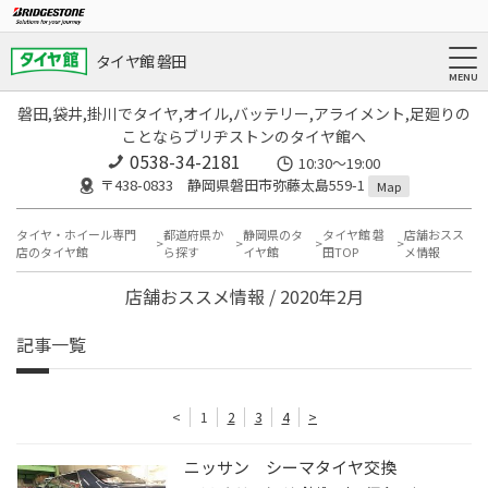
タイヤ館 磐田
磐田,袋井,掛川でタイヤ,オイル,バッテリー,アライメント,足廻りの
ことならブリヂストンのタイヤ館へ
0538-34-2181
10:30～19:00
〒438-0833 静岡県磐田市弥藤太島559-1
Map
タイヤ・ホイール専門
都道府県か
静岡県のタ
タイヤ館 磐
店舗おスス
店のタイヤ館
ら探す
イヤ館
田TOP
メ情報
店舗おススメ情報 / 2020年2月
記事一覧
<
1
2
3
4
>
ニッサン シーマタイヤ交換