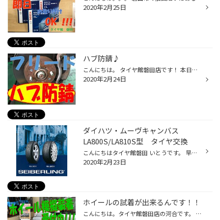
2020年2月25日
ハブ防錆♪
こんにちは。 タイヤ館磐田店です！ 本日、フリード タイヤ交換＆ハブ防錆施工させて頂きました！ ハブ部分の施工は、タイヤ交換・ローテーション時でしかできません。 タイヤ交換時にオススメです♪ 本日はご来店ありがとうございました！！
2020年2月24日
ダイハツ・ムーヴキャンバス
LA800S/LA810S型 タイヤ交換
こんにちはタイヤ館磐田 いとうです。 早速ですが・・・ ムーヴキャンバス タイヤ交換です！ タイヤは・・・SEIBERLING SL101 で交換させて頂きました！ 交換中の写真は忘れてしまいました・・・。 ｽﾐﾏｾﾝ。 いきなり 本日はご来店＆ご購入ありがとうございました。 お気を付けてお出かけください。
2020年2月23日
ホイールの試着が出来るんです！！
こんにちは。タイヤ館磐田店の河合です。 「ホイールを変えてイメチェンしたいな･･･」 「ホイールをぶつけてしまった！！傷が気になる･･･」 「ホイールセットでタイヤを変えたいな･･･」 など、ホイールに関してお悩みの方！ タイヤ館ではホイールも取り扱っております！！ 「このホイール自分の車に...