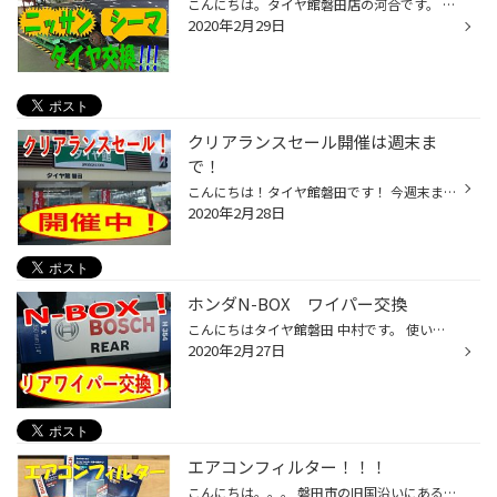
こんにちは。タイヤ館磐田店の河合です。 ニッサン シーマのタイヤ交換させていただきました。 タイヤはブリヂストン レグノGR－XII 205/65R15です。 自分は、52歳で憧れの高級者でした。 皆様のご来店心よりお待ちしております。
2020年2月29日
クリアランスセール開催は週末ま
で！
こんにちは！タイヤ館磐田です！ 今週末までクリアランスセール開催中です！ 新商品から在庫品などなどお買い得商品取り揃えて お待ちしております。 この機会に是非 タイヤ館磐田 にお越しください！
2020年2月28日
ホンダN-BOX ワイパー交換
こんにちはタイヤ館磐田 中村です。 使いたいときに切れていたら大変です！ 定期的に点検し、必要であれば交換いたしましょう！
2020年2月27日
エアコンフィルター！！！
こんにちは。。。 磐田市の旧国沿いにあるタイヤ館です。 そろそろ？花粉の季節でしょうか？？？ 当店では エアコンフィルターのお取り扱いしております。 各メーカーサイズ取り揃えております。 即日交換できます！！！ ※お気軽にスタッフまでお声がけ下さい。 皆様のご来店、スタッフ一同心よりお...