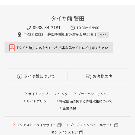
タイヤ館 磐田
0538-34-2181
10:30～19:00
〒438-0833 静岡県磐田市弥藤太島559-1
Map
タイヤ館について
お客様の声
サイトマップ
リンク
プライバシーポリシー
サイトポリシー
特定整備に関する弊社取組について
企業情報
タイヤ点検・安全点検/タイヤ履き替え/オイル交換/その他
ブリヂストンタイヤサイト
ブリヂストンホイールサイト
ピット作業の予約
オンラインストア