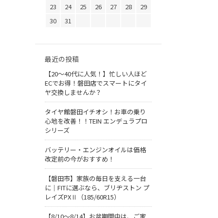
23
24
25
26
27
28
29
30
31
最近の投稿
【20〜40代に人気！】忙しい人ほど
ECでお得！磐田店でスマートにタイ
ヤ交換しませんか？
タイヤ館磐田イチオシ！お車の乗り
心地を改善！！TEIN エンデュラプロ
シリーズ
バッテリー・エンジンオイルは価格
改定前の今がおすすめ！
【磐田市】家族の毎日を支える一台
に｜FITに選ぶなら、ブリヂストン プ
レイズPXⅡ（185/60R15）
【8/10～8/14】お盆期間中は、ご家