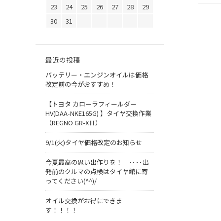
23
24
25
26
27
28
29
30
31
最近の投稿
バッテリー・エンジンオイルは価格
改定前の今がおすすめ！
【トヨタ カローラフィールダー
HV(DAA-NKE165G) 】タイヤ交換作業
（REGNO GR-XⅢ）
9/1(火)タイヤ価格改定のお知らせ
今夏最高の思い出作りを！ ････出
発前のクルマの点検はタイヤ館に寄
ってください(^^)/
オイル交換がお得にできま
す！！！！