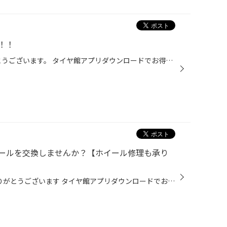
！！
いつもHPをご覧いただきありがとうございます。 タイヤ館アプリダウンロードでお得にタイヤGET‼ こちらから タイヤ館で板金・・・？ と思われる方もいると思います。 実はタイヤ館でも 板金の受付やっております！！ では、板金受付のご紹介 板金受付の流れ ①点検予約をする ②傷の確認 ③見積もり ク...
ールを交換しませんか？【ホイール修理も承り
いつも当店HPを ご覧いただきありがとうございます タイヤ館アプリダウンロードでお得にタイヤGET‼ こちらから 本日はアルミホイールの交換について ご紹介させていただきます! ■ お車のホイールに傷がつき 修理や交換をご検討中のお客様 ■ ドレスアップや走行性能の向上で アルミホイールの交換を...