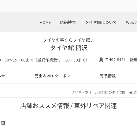
HOME
店舗検索
タイヤ館について
Web
タイヤの事ならタイヤ館♪
タイヤ館 稲沢
〒492-8441 
0：30～19：00まで（最終作業受付 18：30まで）
らせ
売出＆WEBクーポン
商品情報
タイヤ・ホイール専門店のタイヤ館
都道
店舗おススメ情報 / 車外リペア関連
一覧