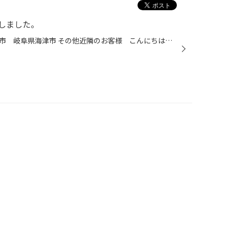
しました。
愛知県 稲沢市津島市あま市一宮市 岐阜県海津市 その他近隣のお客様 こんにちは。 愛知県稲沢市福島町のタイヤ館稲沢です。 どうも「つぼやん」こと店長の坪内です。 11月になりだいぶ冷えてきましたね。 秋の行楽、冬のレジャーが楽しみですね。 私どもタイヤ館はこれから繁忙期を迎えます。 忙...