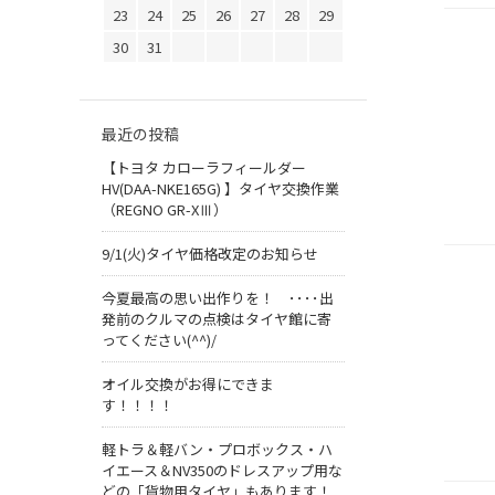
23
24
25
26
27
28
29
30
31
最近の投稿
【トヨタ カローラフィールダー
HV(DAA-NKE165G) 】タイヤ交換作業
（REGNO GR-XⅢ）
9/1(火)タイヤ価格改定のお知らせ
今夏最高の思い出作りを！ ････出
発前のクルマの点検はタイヤ館に寄
ってください(^^)/
オイル交換がお得にできま
す！！！！
軽トラ＆軽バン・プロボックス・ハ
イエース＆NV350のドレスアップ用な
どの「貨物用タイヤ」もあります！