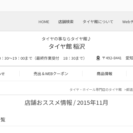
HOME
店舗検索
タイヤ館について
Web
タイヤの事ならタイヤ館♪
タイヤ館 稲沢
〒492-8441 
0：30～19：00まで（最終作業受付 18：30まで）
らせ
売出＆WEBクーポン
商品情報
タイヤ・ホイール専門店のタイヤ館
都道
店舗おススメ情報 / 2015年11月
一覧