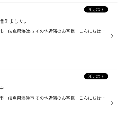
増えました。
愛知県 稲沢市津島市あま市一宮市 岐阜県海津市 その他近隣のお客様 こんにちは。 愛知県稲沢市福島町のタイヤ館稲沢です。 どうも「つぼやん」こと店長の坪内です。 １1月16日より新しい仲間が増えました。 『松山陽平』が入社してまいりました。 松山くんは入社前はトヨタのディーラーで整備士...
中
愛知県 稲沢市津島市あま市一宮市 岐阜県海津市 その他近隣のお客様 こんにちは。 愛知県稲沢市福島町のタイヤ館稲沢です。 どうも熱狂的阪神ファンの山田です。 冬の季節がまもなくやってきます、みなさん冬の準備はどうしていますか？ タイヤ館稲沢では毎日のようにスタッドレスタイヤが入荷し...