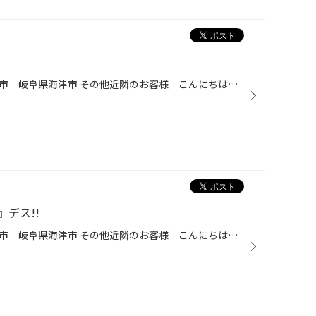
愛知県 稲沢市津島市あま市一宮市 岐阜県海津市 その他近隣のお客様 こんにちは。 愛知県稲沢市福島町のタイヤ館稲沢です。 どうも「つぼやん」こと店長の坪内です。 一気に冬が来た感じですね。 この前まで半袖だったのに...。 みなさん スタッドレス装着されましたか？ スタッドレスは少し早...
デス!!
愛知県 稲沢市津島市あま市一宮市 岐阜県海津市 その他近隣のお客様 こんにちは。 愛知県稲沢市福島町のタイヤ館稲沢です。 どうも「つぼやん」こと店長の坪内です。 野球プレミア12 韓国にやられちゃいましたね～。 残念でした。 でも中日の平田君の活躍はうれしいです!! 余談は置いといて......