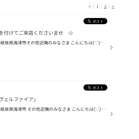
<
1
2
>
を付けてご来店くださいませ ☆
愛知県 稲沢市津島市あま市一宮市岐阜県海津市その他近隣のみなさま こんにちは(∵)愛知県稲沢市福島町西尾張中央道沿いエンジン オイル交換 も出来る お店【タイヤ館 稲沢】です。パンク 補償 サービス も始まりました。【祝】スマホ決済が導入！d払い、ペイペイ、Rペイがご利用いただけます。新型...
ヴェルファイア」
愛知県 稲沢市津島市あま市一宮市岐阜県海津市 その他近隣のみなさま こんにちは(∵) 愛知県稲沢市福島町西尾張中央道沿い エンジン オイル交換 も出来る お店 【タイヤ館 稲沢】です。 パンク 補償 サービス も始まりました。 【祝】スマホ決済が導入！ d払い、ペイペイ、Rペイがご利用いただけます...