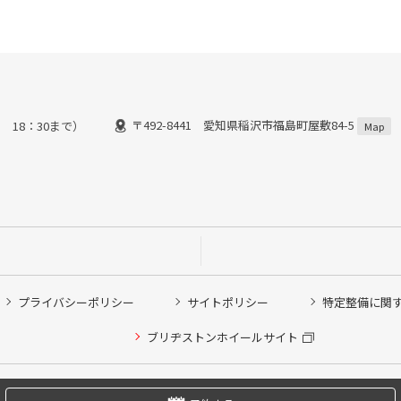
〒492-8441 愛知県稲沢市福島町屋敷84-5
 18：30まで）
Map
プライバシーポリシー
サイトポリシー
特定整備に関
他ピット作業の予約
ブリヂストンホイールサイト
希望のクローク契約会員の方はこちらを選択ください
の方はご利用いただけません
Copyright © 2024 Bridgestone Retail Co.,Ltd. All rights Reserved.