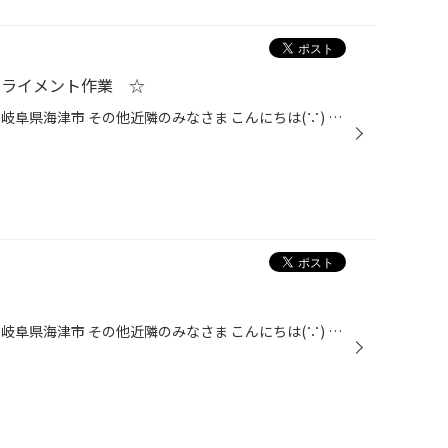
アライメント作業 ☆
愛知県 稲沢市津島市あま市一宮市岐阜県海津市 その他近隣のみなさま こんにちは(∵) 愛知県稲沢市福島町西尾張中央道沿い エンジン オイル交換 も出来る お店 【タイヤ館 稲沢】です。 パンク 補償 サービス も始まりました。 【祝】スマホ決済が導入！ d払い、ペイペイ、Rペイがご利用いただけます...
愛知県 稲沢市津島市あま市一宮市岐阜県海津市 その他近隣のみなさま こんにちは(∵) 愛知県稲沢市福島町西尾張中央道沿い エンジン オイル交換 も出来る お店 【タイヤ館 稲沢】です。 パンク 補償 サービス もございます。 【祝】スマホ決済が導入！ d払い、ペイペイ、Rペイがご利用いただけます。...