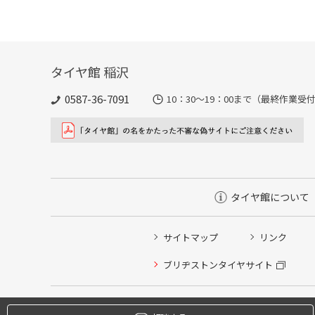
タイヤ館 稲沢
0587-36-7091
10：30～19：00まで（最終作業受付
タイヤ館について
サイトマップ
リンク
タイヤ点検・安全点検/タイヤ履き替え/オイル交換/その
ブリヂストンタイヤサイト
クローク契約会員専用タイヤ履き替え※タイヤ履き替えを
本日のタイヤ履き替え順番待ち予約 ※クローク契約会員