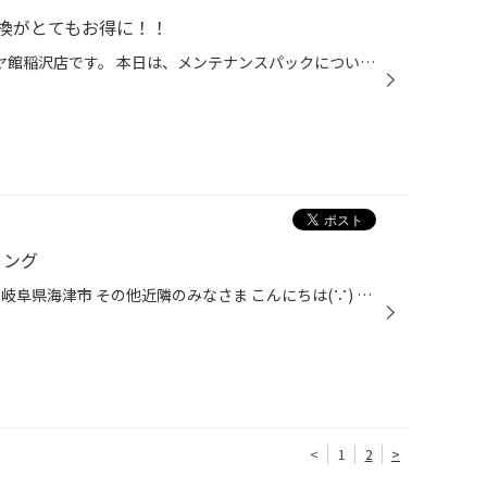
換がとてもお得に！！
皆さん！！こんにちは!(^^)! タイヤ館稲沢店です。 本日は、メンテナンスパックについてご紹介いたします。 冬タイヤへの履き替えが、お得にできるメンテナンスパック！！ 真ん中の欄の、脱着プランがおススメです。 契約期間が、一年間で脱着分が2回分と★マークのメニューを お好きに2つか3つお選...
ィング
愛知県 稲沢市津島市あま市一宮市岐阜県海津市 その他近隣のみなさま こんにちは(∵) 愛知県稲沢市福島町西尾張中央道沿い エンジン オイル交換 も出来る お店 【タイヤ館 稲沢】です。 パンク 補償 サービス もございます。 【祝】スマホ決済が導入！ d払い、ペイペイ、Rペイがご利用いただけます。...
<
1
2
>