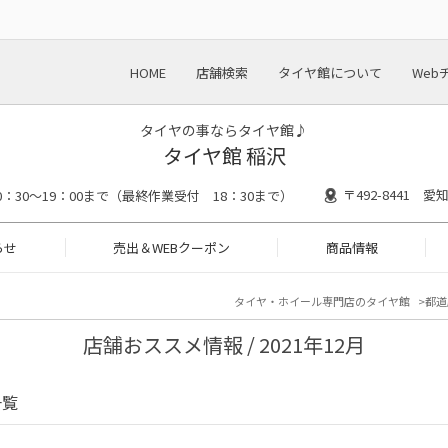
HOME
店舗検索
タイヤ館について
Web
タイヤの事ならタイヤ館♪
タイヤ館 稲沢
〒492-8441 
0：30～19：00まで（最終作業受付 18：30まで）
らせ
売出＆WEBクーポン
商品情報
タイヤ・ホイール専門店のタイヤ館
都道
店舗おススメ情報 / 2021年12月
一覧