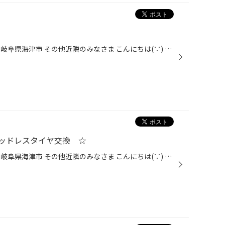
愛知県 稲沢市津島市あま市一宮市岐阜県海津市 その他近隣のみなさま こんにちは(∵) 愛知県稲沢市福島町西尾張中央道沿い エンジン オイル交換 も出来る お店 【タイヤ館 稲沢】です。 パンク 補償 サービス も始まりました。 【祝】スマホ決済が導入！ d払い、ペイペイ、Rペイがご利用いただけます...
ッドレスタイヤ交換 ☆
愛知県 稲沢市津島市あま市一宮市岐阜県海津市 その他近隣のみなさま こんにちは(∵) 愛知県稲沢市福島町西尾張中央道沿い エンジン オイル交換 も出来る お店 【タイヤ館 稲沢】です。 パンク 補償 サービス も始まりました。 【祝】スマホ決済が導入！ d払い、ペイペイ、Rペイがご利用いただけます...