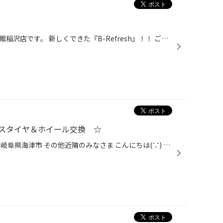
皆さん！！こんにちは!(^^ タイヤ館稲沢店です。 新しくできた『B-Refresh』！！ ご利用下さい♪ タイヤ交換以外も行っている B-Refreshサービス！！ お車をさらにキレイに長持ちする為に、 とてもオススメです☆ ヘッドライトコーティングやガラス撥水コーティングや ボディコーティングなどシートク...
スタイヤ＆ホイール交換 ☆
愛知県 稲沢市津島市あま市一宮市岐阜県海津市 その他近隣のみなさま こんにちは(∵) 愛知県稲沢市福島町西尾張中央道沿い エンジン オイル交換 も出来る お店 【タイヤ館 稲沢】です。 パンク 補償 サービス も始まりました。 【祝】スマホ決済が導入！ d払い、ペイペイ、Rペイがご利用いただけます...