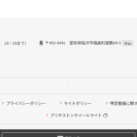
〒492-8441 愛知県稲沢市福島町屋敷84-5
 18：30まで）
Map
プライバシーポリシー
サイトポリシー
特定整備に関
他ピット作業の予約
ブリヂストンホイールサイト
希望のクローク契約会員の方はこちらを選択ください
の方はご利用いただけません
Copyright © 2024 Bridgestone Retail Co.,Ltd. All rights Reserved.