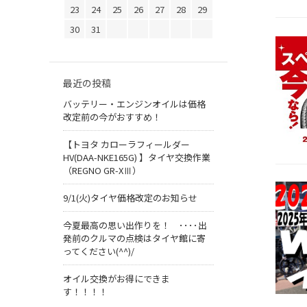
23
24
25
26
27
28
29
30
31
最近の投稿
バッテリー・エンジンオイルは価格
改定前の今がおすすめ！
【トヨタ カローラフィールダー
HV(DAA-NKE165G) 】タイヤ交換作業
（REGNO GR-XⅢ）
9/1(火)タイヤ価格改定のお知らせ
今夏最高の思い出作りを！ ････出
発前のクルマの点検はタイヤ館に寄
ってください(^^)/
オイル交換がお得にできま
す！！！！