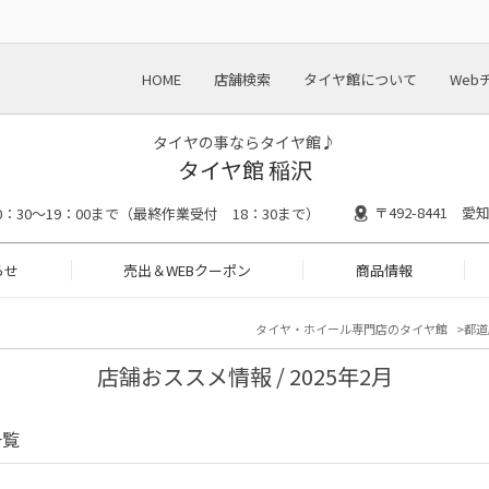
HOME
店舗検索
タイヤ館について
Web
タイヤの事ならタイヤ館♪
タイヤ館 稲沢
〒492-8441 
0：30～19：00まで（最終作業受付 18：30まで）
らせ
売出＆WEBクーポン
商品情報
タイヤ・ホイール専門店のタイヤ館
都道
店舗おススメ情報 / 2025年2月
一覧