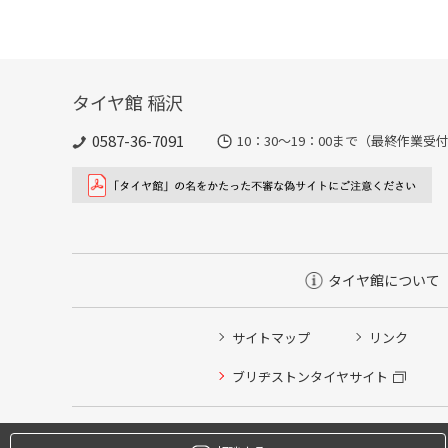
タイヤ館 稲沢
0587-36-7091
10：30～19：00まで（最終作業受付
タイヤ館について
サイトマップ
リンク
タイヤ点検・安全点検/タイヤ履き替え/オイル交換/その
ブリヂストンタイヤサイト
クローク契約会員専用タイヤ履き替え※タイヤ履き替えを
本日のタイヤ履き替え順番待ち予約 ※クローク契約会員