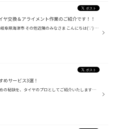
イヤ交換＆アライメント作業のご紹介です！！
愛知県 稲沢市津島市あま市一宮市岐阜県海津市 その他近隣のみなさま こんにちは(∵) 愛知県稲沢市福島町西尾張中央道沿い エンジン オイル交換 も出来る お店 【タイヤ館 稲沢】です。 パンク 補償 サービス もあります。 【祝】スマホ決済が導入！ d払い、ペイペイ、Rペイがご利用いただけます 本...
すめサービス3選！
今日は、タイヤの寿命を延ばすための秘訣を、タイヤのプロとしてご紹介いたします！ ①タイヤ点検／空気圧充填 皆さんはクルマにお乗りになる際、タイヤの状態を気にしていますか？ 定期的なタイヤ点検は、安全・安心な走行のためにとても大切です。 とくにタイヤの空気圧不足に気付かず運転している...