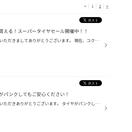
<
1
2
>
買える！スーパータイヤセール開催中！！
こんにちは、いつも当店をご利用いただきましてありがとうございます。 現在、コクピット・タイヤ館では、ブリヂストンタイヤをお得に買える！スーパータイヤセールを開催中です。 ブリヂストンのタイヤを4本ご購入で最大￥20,000 OFF！ タイヤをお得にご購入頂けるチャンスです！ 夏タイヤの交換や...
がパンクしてもご安心ください！
こんにちは、いつも当店をご利用いただきありがとうございます。 タイヤがパンクしてしまったこと、ありますか？ 突然、タイヤがパンク！想像するだけで、本当に怖いですよね。 今日は、おクルマのタイヤがパンクしてしまった時の対処法について タイヤのプロの目線からご案内できればと思います。 ...