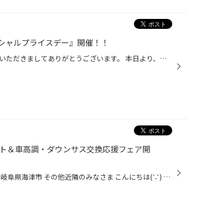
シャルプライスデー』開催！！
こんにちは、いつも当店をご利用いただきましてありがとうございます。 本日より、コクピット・タイヤ館におきまして、 期間限定！ サイズ限定！！ 数量限定！！！ お得にお買い求めいただける、「タイヤ・スペシャルプライスデー」がスタートします！ お得なタイヤのご紹介！！ ワゴンR、N-BOX、タ...
ント＆車高調・ダウンサス交換応援フェア開
愛知県 稲沢市津島市あま市一宮市岐阜県海津市 その他近隣のみなさま こんにちは(∵) 愛知県稲沢市福島町西尾張中央道沿い エンジン オイル交換 も出来る お店 【タイヤ館 稲沢】です。 パンク 補償 サービス も始まりました。 【祝】スマホ決済が導入！ d払い、ペイペイ、Rペイがご利用いただけます...