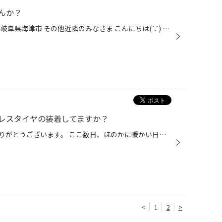
んか？
愛知県 稲沢市津島市あま市一宮市岐阜県海津市 その他近隣のみなさま こんにちは(∵) 愛知県稲沢市福島町西尾張中央道沿い エンジン オイル交換 も出来る お店 【タイヤ館 稲沢】です。 パンク 補償 サービス も始まりました。 【祝】スマホ決済が導入！ d払い、ペイペイ、Rペイがご利用いただけます...
レスタイヤの装着してますか？
当店をご利用いただきまして、ありがとうございます。 ここ数日、ほのかに暖かい日もちらほらあり、春が少しは近づいてきたのかなと思いきや、 最近では、各地で「10年に1度のレベルの」等の少しびっくりする表現で、 急な大雪や降雪、低温などに関する早期天候情報も発表されていたりしております...
<
1
2
>