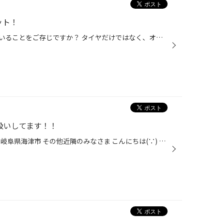
ット！
タイヤ館で「車検」を取り扱っていることをご存じですか？ タイヤだけではなく、オイルやバッテリーの交換など、メンテナンスも幅広く手掛けており、 車検も安心してタイヤ館におまかせいただくことができます！ タイヤ館で車検を受ける3つのメリット！ ＜メリット その1＞交換部品がお得！ タイヤ...
り扱いしてます！！
愛知県 稲沢市津島市あま市一宮市岐阜県海津市 その他近隣のみなさま こんにちは(∵) 愛知県稲沢市福島町西尾張中央道沿い エンジン オイル交換 も出来る お店 【タイヤ館 稲沢】です。 パンク 補償 サービス もあります。 【祝】スマホ決済が導入！ d払い、ペイペイ、Rペイがご利用いただけます 本...