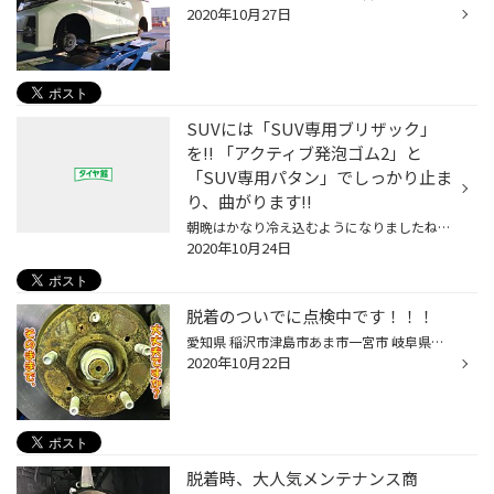
2020年10月27日
SUVには「SUV専用ブリザック」
を!! 「アクティブ発泡ゴム2」と
「SUV専用パタン」でしっかり止ま
り、曲がります!!
朝晩はかなり冷え込むようになりましたね。体調管理には、よりいっそう気を配りたい今日この頃ですが、タイヤの空気圧も要チェックですよ。気温が下がると、空気圧も低くなります。いつの間にか「あれっ、こんなに減っている!?」と驚くことがありますので、定期的な空気圧点検をお忘れなく。タイヤ...
2020年10月24日
脱着のついでに点検中です！！！
愛知県 稲沢市津島市あま市一宮市 岐阜県海津市その他近隣のみなさま こんにちは(∵) エンジン オイル交換 も出来る お店 愛知県稲沢市福島町のタイヤ館稲沢です。 ドライブレコーダー も取り扱っております～。 パンク 補償 サービス も始めました 新型コロナウイルス感染拡大防止の為店内待合にて...
2020年10月22日
脱着時、大人気メンテナンス商