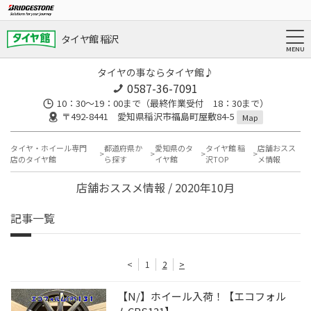
タイヤ館 稲沢
タイヤの事ならタイヤ館♪
0587-36-7091
10：30～19：00まで（最終作業受付 18：30まで）
〒492-8441 愛知県稲沢市福島町屋敷84-5
Map
タイヤ・ホイール専門
都道府県か
愛知県のタ
タイヤ館 稲
店舗おスス
店のタイヤ館
ら探す
イヤ館
沢TOP
メ情報
店舗おススメ情報 / 2020年10月
記事一覧
<
1
2
>
【N/】ホイール入荷！【エコフォル