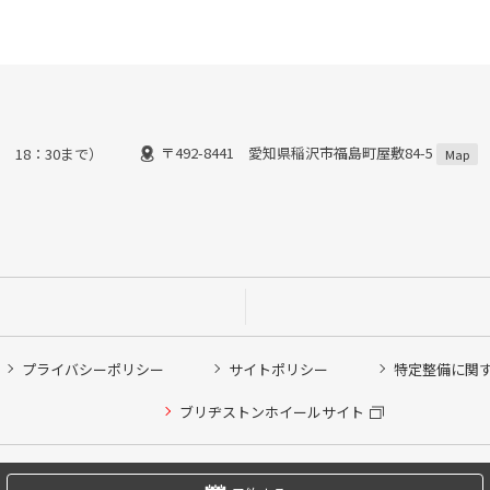
〒492-8441 愛知県稲沢市福島町屋敷84-5
 18：30まで）
Map
プライバシーポリシー
サイトポリシー
特定整備に関
他ピット作業の予約
ブリヂストンホイールサイト
希望のクローク契約会員の方はこちらを選択ください
の方はご利用いただけません
Copyright © 2024 Bridgestone Retail Co.,Ltd. All rights Reserved.