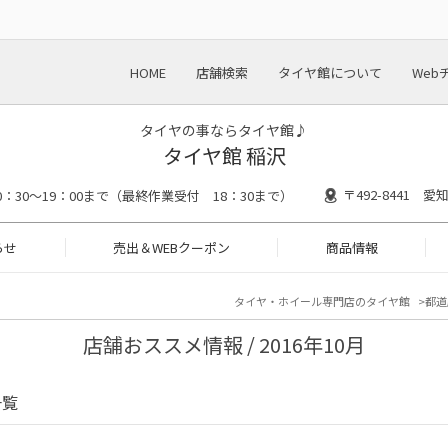
HOME
店舗検索
タイヤ館について
Web
タイヤの事ならタイヤ館♪
タイヤ館 稲沢
〒492-8441 
0：30～19：00まで（最終作業受付 18：30まで）
らせ
売出＆WEBクーポン
商品情報
タイヤ・ホイール専門店のタイヤ館
都道
店舗おススメ情報 / 2016年10月
一覧