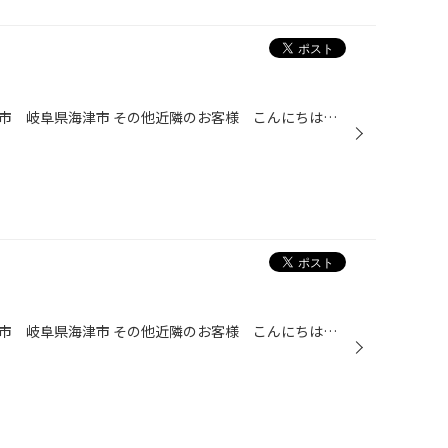
愛知県 稲沢市津島市あま市一宮市 岐阜県海津市 その他近隣のお客様 こんにちは。 愛知県稲沢市福島町のタイヤ館稲沢です。 どもつぼやんこと 店長の坪内です。 今日明日で開催中の「タイヤ館誕生25周年 誕生祭」 本日 初日は沢山のお客様にご来店、購入、そして即着け を頂きありがとうござ...
愛知県 稲沢市津島市あま市一宮市 岐阜県海津市 その他近隣のお客様 こんにちは。 愛知県稲沢市福島町のタイヤ館稲沢です。 どうもまっちゃんです。 明日からタイヤ館誕生２５周年「誕生祭」を29・30日と2日間やります。 2日間の限定イベントですが、「タイヤ税込32400円以上」お買い上げのお客...