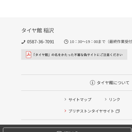
タイヤ館 稲沢
0587-36-7091
10：30～19：00まで（最終作業受付
タイヤ館について
サイトマップ
リンク
タイヤ点検・安全点検/タイヤ履き替え/オイル交換/その
ブリヂストンタイヤサイト
クローク契約会員専用タイヤ履き替え※タイヤ履き替えを
本日のタイヤ履き替え順番待ち予約 ※クローク契約会員