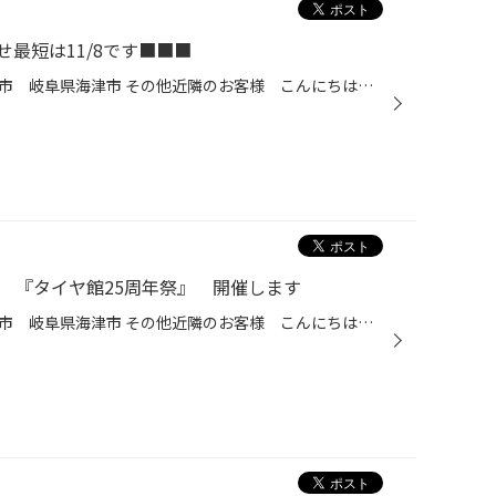
最短は11/8です■■■
愛知県 稲沢市津島市あま市一宮市 岐阜県海津市 その他近隣のお客様 こんにちは。 愛知県稲沢市福島町のタイヤ館稲沢です。 当店のタイヤクローク（保管）をご利用のお客様への お知らせです。 10月に入りそろそろ履き替えのご連絡を頂いております。 そのため 只今お取り寄せに10日以上頂いて...
 『タイヤ館25周年祭』 開催します
愛知県 稲沢市津島市あま市一宮市 岐阜県海津市 その他近隣のお客様 こんにちは。 愛知県稲沢市福島町のタイヤ館稲沢です。 10月29日 30日の2DAYS 『タイヤ館 25周年祭』 を開催します。 スタッドレスなど冬物はココで買いが間違いない!! 1年に一度のBIGセールをお楽しみに!!