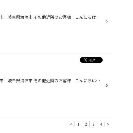
愛知県 稲沢市津島市あま市一宮市 岐阜県海津市 その他近隣のお客様 こんにちは。 愛知県稲沢市福島町のタイヤ館稲沢です。 最近急に寒くなりましたね～ 当店も昨日からやっと衣替えをしました＼(^o^)／ 今年の初雪は１２月９日みたいですよ。 皆様、冬の準備はお早めに！！
愛知県 稲沢市津島市あま市一宮市 岐阜県海津市 その他近隣のお客様 こんにちは。 愛知県稲沢市福島町のタイヤ館稲沢です。 どもつぼやんです。 初雪予報の『12月9日』まであと『45日』です。 以前もご案内しましたがスタッドレスはならし走行が必要!! カタログには、時速60Km以下のスピードで「...
<
1
2
3
4
>