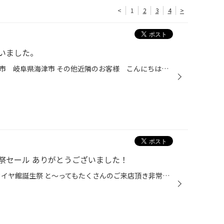
<
1
2
3
4
>
いました。
愛知県 稲沢市津島市あま市一宮市 岐阜県海津市 その他近隣のお客様 こんにちは。 愛知県稲沢市福島町のタイヤ館稲沢です。 だいぶ寒くなってきましたね。 タイヤ館誕生25周年イベントに多くのお客様ご来店ありがとうございましたm(__)m これからのタイヤ館も変わらず御贔屓のほどよろしくお願い...
祭セール ありがとうございました！
29日30日と開催しておりましたタイヤ館誕生祭 と～ってもたくさんのご来店頂き非常に盛り上がり 無事に終えることが出来ました。 スタッフ一同感謝感謝です。 ありがとうございます。 またご来店が集中し、すぐに対応できなかったお客様。 お待たせしてしまい申し訳ございませんでした。 今回のセ...