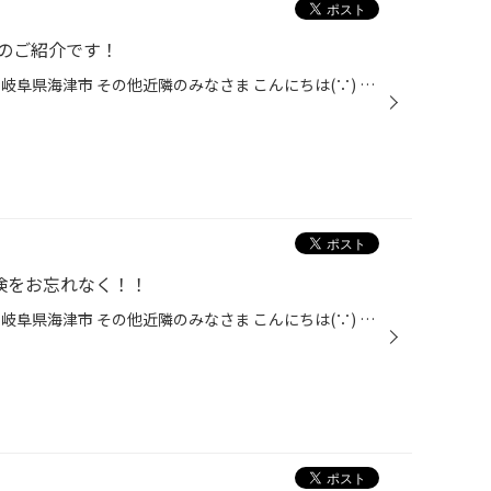
のご紹介です！
愛知県 稲沢市津島市あま市一宮市岐阜県海津市 その他近隣のみなさま こんにちは(∵) 愛知県稲沢市福島町西尾張中央道沿い エンジン オイル交換 も出来る お店 【タイヤ館 稲沢】です。 パンク 補償 サービス もございます。 【祝】スマホ決済が導入！ d払い、ペイペイ、Rペイがご利用いただけます。...
検をお忘れなく！！
愛知県 稲沢市津島市あま市一宮市岐阜県海津市 その他近隣のみなさま こんにちは(∵) 愛知県稲沢市福島町西尾張中央道沿い エンジン オイル交換 も出来る お店 【タイヤ館 稲沢】です。 パンク 補償 サービス も始まりました。 【祝】スマホ決済が導入！ d払い、ペイペイ、Rペイがご利用いただけます...