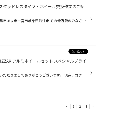
スタッドレスタイヤ・ホイール交換作業のご紹
2024年10月22日 愛知県 稲沢市津島市あま市一宮市岐阜県海津市 その他近隣のみなさま こんにちは(∵) 愛知県稲沢市福島町西尾張中央道沿い エンジン オイル交換 も出来る お店 【タイヤ館 稲沢】です。 パンク 補償 サービス も始まりました。 【祝】スマホ決済が導入！ d払い、ペイペイ、Rペイがご...
ZZAK アルミホイールセット スペシャルプライ
こんにちは、いつも当店をご利用いただきましてありがとうございます。 現在、コクピット・タイヤ館の一部店舗におきまして、 期間限定！ サイズ限定！！ 数量限定！！！ スタッドレスタイヤのBLIZZAKのアルミホイールセットをスペシャルプライスでご提供中です。 もちろん、当店でもご提供しており...
<
1
2
3
>