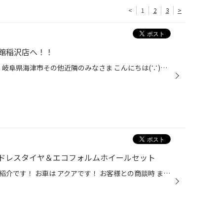
<
1
2
3
>
館稲沢店へ！！
愛知県 稲沢市津島市あま市一宮市 岐阜県海津市その他近隣のみなさま こんにちは(∵)愛知県稲沢市福島町 西尾張中央道沿い エンジン オイル交換 も出来る お店 【タイヤ館 稲沢】です。 パンク 補償 サービス も始まりました。 【祝】スマホ決済が導入！ d払い、ペイペイ、Rペイがご利用いただけます...
ドレスタイヤ＆エコフォルムホイールセット
本日はタイヤ＆ホイール交換のご紹介です！ お車は アクアです！ お客様との商談時 まだ来店された際には納車前で どんなホイールにするかや タイヤの種類はどれにしようか 高いお買い物なので たくさん悩んでもらいました。 その結果 とても似合ってます(^▽^)/ 純正がシルバーだったので 冬は黒に...