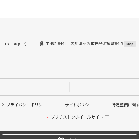
〒492-8441 愛知県稲沢市福島町屋敷84-5
 18：30まで）
Map
プライバシーポリシー
サイトポリシー
特定整備に関
他ピット作業の予約
ブリヂストンホイールサイト
希望のクローク契約会員の方はこちらを選択ください
の方はご利用いただけません
Copyright © 2024 Bridgestone Retail Co.,Ltd. All rights Reserved.