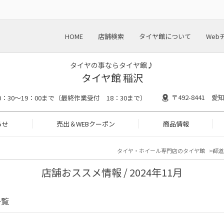
HOME
店舗検索
タイヤ館について
Web
タイヤの事ならタイヤ館♪
タイヤ館 稲沢
〒492-8441 
0：30～19：00まで（最終作業受付 18：30まで）
らせ
売出＆WEBクーポン
商品情報
タイヤ・ホイール専門店のタイヤ館
都道
店舗おススメ情報 / 2024年11月
一覧