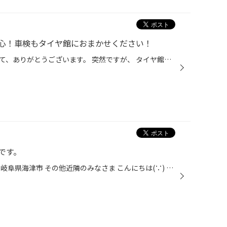
心！車検もタイヤ館におまかせください！
いつも当店をご利用いただきまして、ありがとうございます。 突然ですが、 タイヤ館でおクルマの車検も取り扱っていることご存じですか？ タイヤ館といえば、タイヤ専門店というイメージから、 タイヤを購入するだけのお店というイメージを持たれているお客様も多く、 車検も取り扱っていることをお...
です。
愛知県 稲沢市津島市あま市一宮市岐阜県海津市 その他近隣のみなさま こんにちは(∵) 愛知県稲沢市福島町西尾張中央道沿い エンジン オイル交換 も出来る お店 【タイヤ館 稲沢】です。 パンク 補償 サービス もあります。 【祝】スマホ決済が導入！ d払い、ペイペイ、Rペイがご利用いただけます 本...