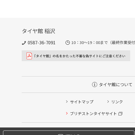
タイヤ館 稲沢
0587-36-7091
10：30～19：00まで（最終作業受付
タイヤ館について
サイトマップ
リンク
タイヤ点検・安全点検/タイヤ履き替え/オイル交換/その
ブリヂストンタイヤサイト
クローク契約会員専用タイヤ履き替え※タイヤ履き替えを
本日のタイヤ履き替え順番待ち予約 ※クローク契約会員