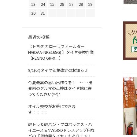
23
24
25
26
27
28
29
30
31
最近の投稿
【トヨタ カローラフィールダー
HV(DAA-NKE165G) 】タイヤ交換作業
（REGNO GR-XⅢ）
9/1(火)タイヤ価格改定のお知らせ
今夏最高の思い出作りを！ ････出
発前のクルマの点検はタイヤ館に寄
ってください(^^)/
オイル交換がお得にできま
す！！！！
軽トラ＆軽バン・プロボックス・ハ
イエース＆NV350のドレスアップ用な
どの「貨物用タイヤ」もあります！