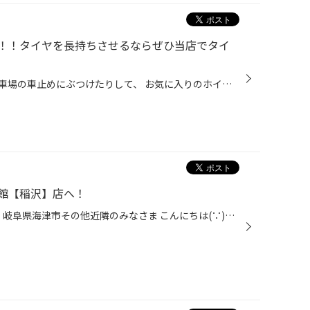
！！タイヤを長持ちさせるならぜひ当店でタイ
クルマを路肩に寄せすぎたり、駐車場の車止めにぶつけたりして、 お気に入りのホイールを傷つけてしまったという経験は、多くの方がお持ちなのではないでしょうか。 とっても残念な気持ちになりますが、そんなときタイヤも気にかけていらっしゃいますか？ また、タイヤの“見える側”にはワックスをき...
館【稲沢】店へ！
愛知県 稲沢市津島市あま市一宮市 岐阜県海津市その他近隣のみなさま こんにちは(∵)愛知県稲沢市福島町 西尾張中央道沿い エンジン オイル交換 も出来る お店 【タイヤ館 稲沢】です。 パンク 補償 サービス も始まりました。 【祝】スマホ決済が導入！ d払い、ペイペイ、Rペイがご利用いただけます...