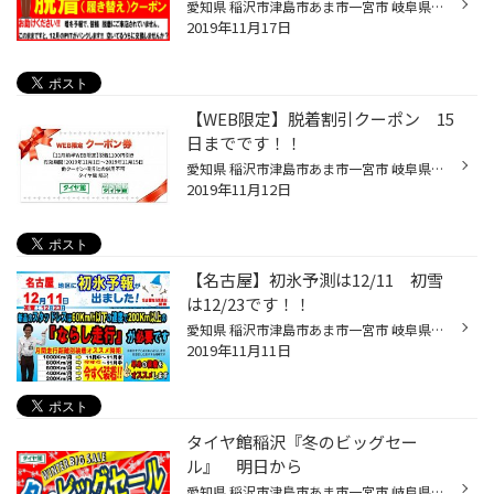
愛知県 稲沢市津島市あま市一宮市 岐阜県海津市 その他近隣のお客様、こんにちは。 愛知県稲沢市福島町のタイヤ館 稲沢です。 突然ですが、お助けください！！ 暖冬予報の為、10月~11月前半に脱着（スタッドレスへの履き替え）にご来店された お客様が例年の半分以下でした。 このままいくと、12月...
2019年11月17日
【WEB限定】脱着割引クーポン 15
日までです！！
愛知県 稲沢市津島市あま市一宮市 岐阜県海津市 その他近隣のお客様 こんにちは。 店長のつぼやん（坪内）です。 以前ご紹介したクーポンが使用期限15日 今週金曜日までです。 スタッドレスに履き替えるなら明日までがチャンスです。 スマホ見せるだけでＯＫです。 ぜひご利用ください。
2019年11月12日
【名古屋】初氷予測は12/11 初雪
は12/23です！！
愛知県 稲沢市津島市あま市一宮市 岐阜県海津市 その他近隣のお客様、こんにちは。 愛知県稲沢市福島町のタイヤ館稲沢です。 どもつぼやん（坪内）です。 最近朝・晩はけっこう冷え込むようになってきました。 そろそろスタッドレスをと多くのご来店をいただいておりますが、 走行距離によってはそ...
2019年11月11日
タイヤ館稲沢『冬のビッグセー
ル』 明日から
愛知県 稲沢市津島市あま市一宮市 岐阜県海津市 その他近隣のお客様、こんにちは。 愛知県稲沢市福島町のタイヤ館 稲沢です。 タイヤ館稲沢『冬のビッグセール』を11/8（金）～11/10（日）で開催します。 もう冬です。 愛車の冬支度はどうでしょう？スタッドレスタイヤやタイヤチェーンなどは季節商...