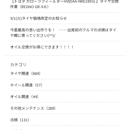
【トヨタ カローラフィールダーHV(DAA-NKE165G) 】タイヤ交換
作業（REGNO GR-XⅢ）
9/1(火)タイヤ価格改定のお知らせ
今夏最高の思い出作りを！ ････出発前のクルマの点検はタイ
ヤ館に寄ってください(^^)/
オイル交換がお得にできます！！！！
カテゴリ
タイヤ関連（684）
ホイール関連（57）
オイル関連（44）
その他メンテナンス（289）
点検（131）