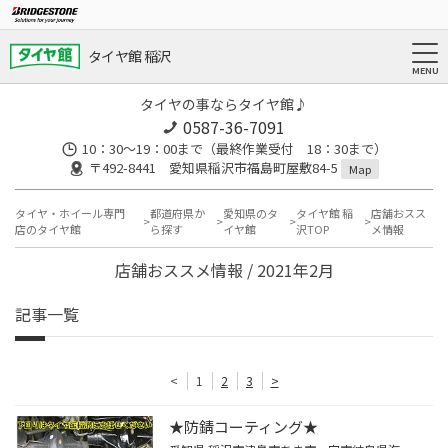
タイヤ館 稲沢
タイヤの事ならタイヤ館♪
0587-36-7091
10：30～19：00まで（最終作業受付 18：30まで）
〒492-8441 愛知県稲沢市福島町屋敷84-5
Map
タイヤ・ホイール専門
都道府県か
愛知県のタ
タイヤ館 稲
店舗おスス
店のタイヤ館
ら探す
イヤ館
沢TOP
メ情報
店舗おススメ情報 / 2021年2月
記事一覧
<
1
2
3
>
★防錆コーティング★