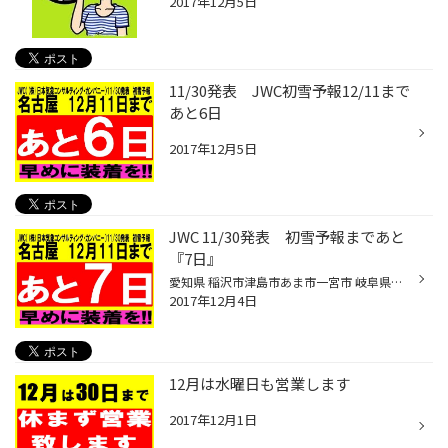
2017年12月5日
11/30発表 JWC初雪予報12/11まで
あと6日
2017年12月5日
JWC 11/30発表 初雪予報まであと
『7日』
愛知県 稲沢市津島市あま市一宮市 岐阜県海津市 その他近隣のお客様 こんにちは。 愛知県稲沢市福島町のタイヤ館稲沢です。 どもつぼやんです。 最新の11/30 (株)日本気象コンサルティング・カンパニー(JWC)から 初雪予報は 『12月11日』と発表されました。 あと『7日』です。あと一週間 7日しかあ...
2017年12月4日
12月は水曜日も営業します
2017年12月1日