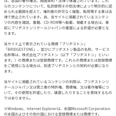
は、各国の著作権法、関連条約・法律で保護されています。これ
らのコンテンツについて、私的使用その他法律によって明示的に認
められる範囲を超えて、権利者の許可なく複製、転用等する事は法
律で禁止されています。尚、当サイトに掲載されているコンテン
ツの内容を雑誌、書籍、CD-ROM等へ転載、掲載する場合は、事
前にブリヂストンリテールジャパンの書面による許諾が必要とな
ります。
当サイト上で表示されている商標「ブリヂストン」
「BRIDGESTONE」、並びにブリヂストン製品の名称、サービス
名称等は、株式会社ブリヂストン（以下「ブリヂストン」といい
ます。）の商標または登録商標です。これらの商標または登録商標
をご使用になる場合は、別途ブリヂストンとの契約が必要になり
ます。
当サイトに掲載されているコンテンツの利用は、ブリヂストンリ
テールジャパン又は第三者の特許権、商標権、又は著作権等につ
いて、その使用を許諾したり、譲渡したりすることを意味するもの
ではありません。
※Windows、Internet Explorerは、米国Microsoft Corporation
の米国およびその他の国における登録商標または商標です。