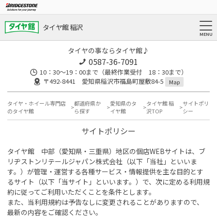
タイヤ館 稲沢
タイヤの事ならタイヤ館♪
0587-36-7091
10：30～19：00まで（最終作業受付 18：30まで）
〒492-8441 愛知県稲沢市福島町屋敷84-5
Map
タイヤ・ホイール専門店
都道府県か
愛知県のタ
タイヤ館 稲
サイトポリ
のタイヤ館
ら探す
イヤ館
沢TOP
シー
サイトポリシー
タイヤ館 中部（愛知県・三重県）地区の個店WEBサイトは、ブ
リヂストンリテールジャパン株式会社（以下「当社」といいま
す。）が管理・運営する各種サービス・情報提供を主な目的とす
るサイト（以下「当サイト」といいます。）で、次に定める利用規
約に従ってご利用いただくことを条件とします。
また、当利用規約は予告なしに変更されることがありますので、
最新の内容をご確認ください。