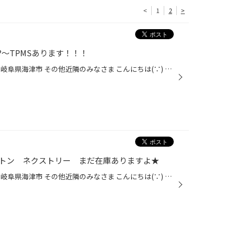
<
1
2
>
～TPMSあります！！！
愛知県 稲沢市津島市あま市一宮市岐阜県海津市 その他近隣のみなさま こんにちは(∵) 愛知県稲沢市福島町西尾張中央道沿い エンジン オイル交換 も出来る お店 【タイヤ館 稲沢】です。 パンク 補償 サービス も始まりました。 【祝】スマホ決済が導入！ d払い、ペイペイ、Rペイがご利用いただけます...
ストン ネクストリー まだ在庫ありますよ★
愛知県 稲沢市津島市あま市一宮市岐阜県海津市 その他近隣のみなさま こんにちは(∵) 愛知県稲沢市福島町西尾張中央道沿い エンジン オイル交換 も出来る お店 【タイヤ館 稲沢】です。 パンク 補償 サービス も始まりました。 【祝】スマホ決済が導入！ d払い、ペイペイ、Rペイがご利用いただけます...