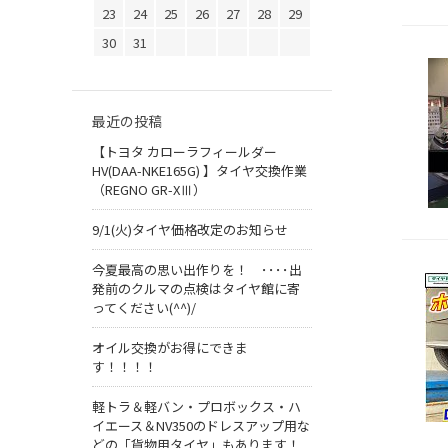
23
24
25
26
27
28
29
30
31
最近の投稿
【トヨタ カローラフィールダー
HV(DAA-NKE165G) 】タイヤ交換作業
（REGNO GR-XⅢ）
9/1(火)タイヤ価格改定のお知らせ
今夏最高の思い出作りを！ ････出
発前のクルマの点検はタイヤ館に寄
ってください(^^)/
オイル交換がお得にできま
す！！！！
軽トラ＆軽バン・プロボックス・ハ
イエース＆NV350のドレスアップ用な
どの「貨物用タイヤ」もあります！