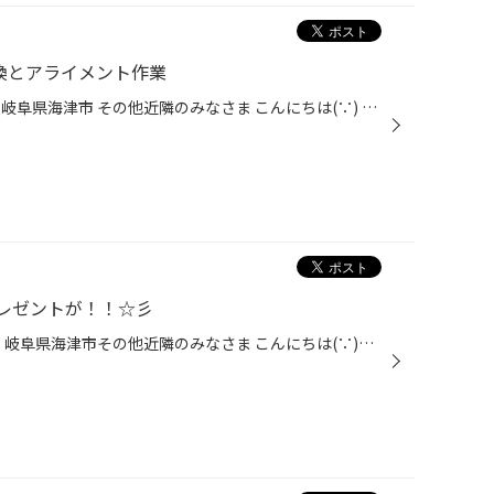
交換とアライメント作業
愛知県 稲沢市津島市あま市一宮市岐阜県海津市 その他近隣のみなさま こんにちは(∵) 愛知県稲沢市福島町西尾張中央道沿い エンジン オイル交換 も出来る お店 【タイヤ館 稲沢】です。 パンク 補償 サービス も始まりました。 【祝】スマホ決済が導入！ d払い、ペイペイ、Rペイがご利用いただけます...
レゼントが！！☆彡
愛知県 稲沢市津島市あま市一宮市 岐阜県海津市その他近隣のみなさま こんにちは(∵)愛知県稲沢市福島町 西尾張中央道沿い エンジン オイル交換 も出来る お店 【タイヤ館 稲沢】です。 パンク 補償 サービス も始まりました。 【祝】スマホ決済が導入！ d払い、ペイペイ、Rペイがご利用いただけます...