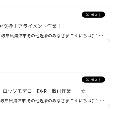
ヤ交換＋アライメント作業！！
愛知県 稲沢市津島市あま市一宮市 岐阜県海津市その他近隣のみなさま こんにちは(∵)愛知県稲沢市福島町 西尾張中央道沿い エンジン オイル交換 も出来る お店 【タイヤ館 稲沢】です。 パンク 補償 サービス も始まりました。 【祝】スマホ決済が導入！ d払い、ペイペイ、Rペイがご利用いただけます...
ー ロッソモデロ EX-R 取付作業 ☆
愛知県 稲沢市津島市あま市一宮市岐阜県海津市 その他近隣のみなさま こんにちは(∵) 愛知県稲沢市福島町西尾張中央道沿い エンジン オイル交換 も出来る お店 【タイヤ館 稲沢】です。 パンク 補償 サービス も始まりました。 【祝】スマホ決済が導入！ d払い、ペイペイ、Rペイがご利用いただけます...