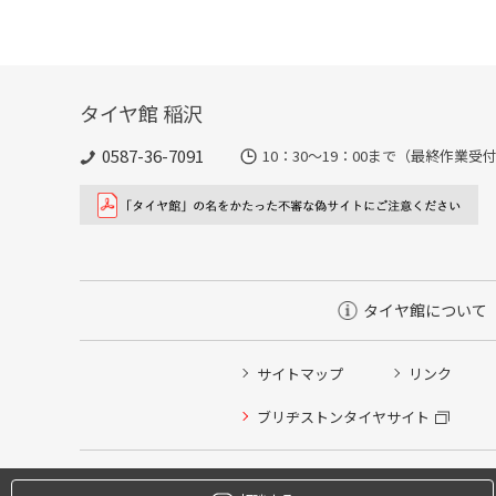
タイヤ館 稲沢
0587-36-7091
10：30～19：00まで（最終作業受付
タイヤ館について
サイトマップ
リンク
タイヤ点検・安全点検/タイヤ履き替え/オイル交換/その
ブリヂストンタイヤサイト
クローク契約会員専用タイヤ履き替え※タイヤ履き替えを
本日のタイヤ履き替え順番待ち予約 ※クローク契約会員