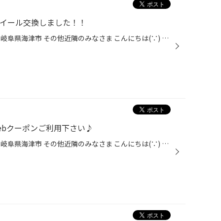
ホイール交換しました！！
愛知県 稲沢市津島市あま市一宮市岐阜県海津市 その他近隣のみなさま こんにちは(∵) 愛知県稲沢市福島町西尾張中央道沿い エンジン オイル交換 も出来る お店 【タイヤ館 稲沢】です。 パンク 補償 サービス も始まりました。 【祝】スマホ決済が導入！ d払い、ペイペイ、Rペイがご利用いただけます...
ebクーポンご利用下さい♪
愛知県 稲沢市津島市あま市一宮市岐阜県海津市 その他近隣のみなさま こんにちは(∵) 愛知県稲沢市福島町西尾張中央道沿い エンジン オイル交換 も出来る お店 【タイヤ館 稲沢】です。 パンク 補償 サービス も始まりました。 【祝】スマホ決済が導入！ d払い、ペイペイ、Rペイがご利用いただけます...