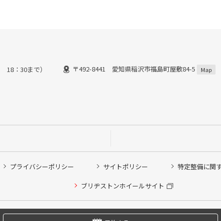
〒492-8441 愛知県稲沢市福島町屋敷84-5
 18：30まで）
Map
プライバシーポリシー
サイトポリシー
特定整備に関
他ピット作業の予約
ブリヂストンホイールサイト
希望のクローク契約会員の方はこちらを選択ください
の方はご利用いただけません
Copyright © 2024 Bridgestone Retail Co.,Ltd. All rights Reserved.