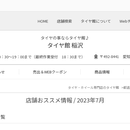
HOME
店舗検索
タイヤ館について
Web
タイヤの事ならタイヤ館♪
タイヤ館 稲沢
〒492-8441 
0：30～19：00まで（最終作業受付 18：30まで）
らせ
売出＆WEBクーポン
商品情報
タイヤ・ホイール専門店のタイヤ館
都道
店舗おススメ情報 / 2023年7月
一覧