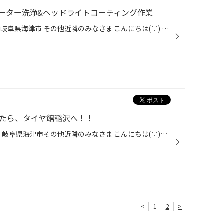
ーター洗浄&ヘッドライトコーティング作業
愛知県 稲沢市津島市あま市一宮市岐阜県海津市 その他近隣のみなさま こんにちは(∵) 愛知県稲沢市福島町西尾張中央道沿い エンジン オイル交換 も出来る お店 【タイヤ館 稲沢】です。 パンク 補償 サービス も始まりました。 【祝】スマホ決済が導入！ d払い、ペイペイ、Rペイがご利用いただけます...
たら、タイヤ館稲沢へ！！
愛知県 稲沢市津島市あま市一宮市 岐阜県海津市その他近隣のみなさま こんにちは(∵)愛知県稲沢市福島町 西尾張中央道沿い エンジン オイル交換 も出来る お店 【タイヤ館 稲沢】です。 パンク 補償 サービス も始まりました。 【祝】スマホ決済が導入！ d払い、ペイペイ、Rペイがご利用いただけます...
<
1
2
>