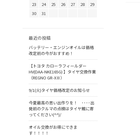
23
24
25
26
27
28
29
30
31
最近の投稿
バッテリー・エンジンオイルは価格
改定前の今がおすすめ！
【トヨタ カローラフィールダー
HV(DAA-NKE165G) 】タイヤ交換作業
（REGNO GR-XⅢ）
9/1(火)タイヤ価格改定のお知らせ
今夏最高の思い出作りを！ ････出
発前のクルマの点検はタイヤ館に寄
ってください(^^)/
オイル交換がお得にできま
す！！！！