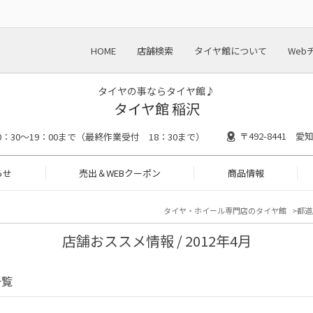
HOME
店舗検索
タイヤ館について
Web
タイヤの事ならタイヤ館♪
タイヤ館 稲沢
〒492-8441 
0：30～19：00まで（最終作業受付 18：30まで）
らせ
売出＆WEBクーポン
商品情報
タイヤ・ホイール専門店のタイヤ館
都道
店舗おススメ情報 / 2012年4月
一覧