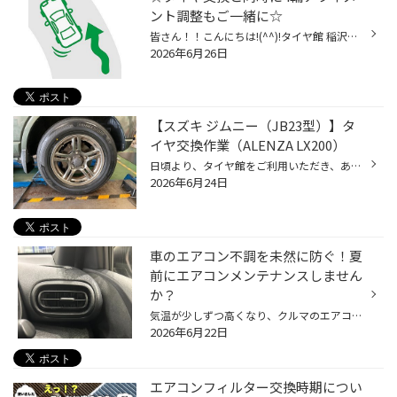
ント調整もご一緒に☆
皆さん！！こんにちは!(^^)!タイヤ館 稲沢です！！ いつもホームページをご覧いただきありがとうございます♪ 本日は「アライメント測定･調整」のご案内です。 アライメントは「クルマの骨盤矯正」!? タイヤ･ホイールは複雑な構造を持つサスペンションによって支えられていますが、 車体に対してタイ...
2026年6月26日
【スズキ ジムニー（JB23型）】タ
イヤ交換作業（ALENZA LX200）
日頃より、タイヤ館をご利用いただき、ありがとうございます。 さて、当店と同じチェーン店の近隣タイヤ館店舗で作業いたしましたタイヤ交換をご紹介します。 （WEB掲載をご快諾いただきましたお客様！大変感謝しております。 いつもご愛顧いただき誠にありがとうございます！！） おクルマ：スズキ...
2026年6月24日
車のエアコン不調を未然に防ぐ！夏
前にエアコンメンテナンスしません
か？
気温が少しずつ高くなり、クルマのエアコンを使用する機会も増えてきていると思います。 是非、夏本番を迎える前におクルマのエアコンのメンテナンスをしませんか？ 【より快適に♪今がおススメ！カーエアコンのメンテナンス】 ■エアコンガスクリーニング おクルマの経年劣化によって、エアコンの効...
2026年6月22日
エアコンフィルター交換時期につい