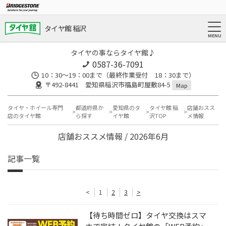
タイヤ館 稲沢
タイヤの事ならタイヤ館♪
0587-36-7091
10：30～19：00まで（最終作業受付 18：30まで）
〒492-8441 愛知県稲沢市福島町屋敷84-5
Map
タイヤ・ホイール専門
都道府県か
愛知県のタ
タイヤ館 稲
店舗おスス
店のタイヤ館
ら探す
イヤ館
沢TOP
メ情報
店舗おススメ情報 / 2026年6月
記事一覧
<
1
2
3
>
【待ち時間ゼロ】タイヤ交換はスマ