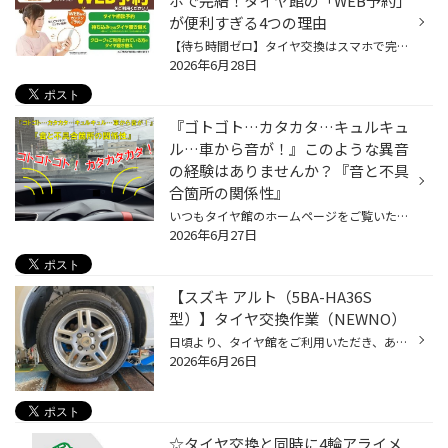
ホで完結！タイヤ館の「WEB予約」
が便利すぎる4つの理由
【待ち時間ゼロ】タイヤ交換はスマホで完結！タイヤ館の「WEB予約」が便利すぎる4つの理由 「タイヤ交換に行きたいけれど、お店で長時間待たされるのは嫌だな…」 「電話で予約するのは少し面倒だし、営業時間中にかける暇がない」 そんな風に悩んでいませんか？ タイヤ館では、スマホやパソコンから...
2026年6月28日
『ゴトゴト…カタカタ…キュルキュ
ル…車から音が！』このような異音
の経験はありませんか？『音と不具
合箇所の関係性』
いつもタイヤ館のホームページをご覧いただき ありがとうございます。 『ゴトゴト…カタカタ…キュルキュル…車から音が！』このような異音の経験はありませんか？『音と不具合箇所の関係性』 お車を使用していて… 『コトコト』『カタカタ』 『キィキィ』『キュルキュル』 このような気になってしまう ...
2026年6月27日
【スズキ アルト（5BA-HA36S
型）】タイヤ交換作業（NEWNO）
日頃より、タイヤ館をご利用いただき、ありがとうございます。 さて、当店と同じチェーン店の近隣タイヤ館店舗で作業いたしましたタイヤ交換をご紹介します。 （WEB掲載をご快諾いただきましたお客様！大変感謝しております。 いつもご愛顧いただき誠にありがとうございます！！） おクルマ：スズキ...
2026年6月26日
☆タイヤ交換と同時に4輪アライメ