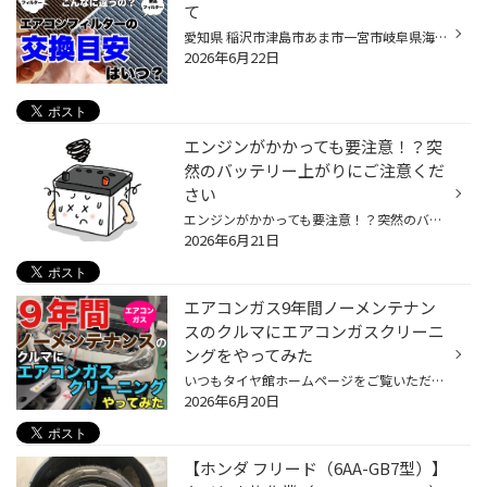
て
愛知県 稲沢市津島市あま市一宮市岐阜県海津市 その他近隣のみなさま こんにちは(∵) 愛知県稲沢市福島町西尾張中央道沿い エンジン オイル交換 も出来る お店 【タイヤ館 稲沢】です。 パンク 補償 サービス もあります。 【祝】スマホ決済が導入！ d払い、ペイペイ、Rペイがご利用いただけます 本...
2026年6月22日
エンジンがかかっても要注意！？突
然のバッテリー上がりにご注意くだ
さい
エンジンがかかっても要注意！？突然のバッテリー上がりにご注意ください エンジンがかかる＝安心ではありません 「普通にエンジンかかるし、まだ大丈夫でしょ？」 実はそれ、突然バッテリー上がりを起こす前兆かもしれません。 最近のバッテリーは性能が高く、限界ギリギリまで使えてしまうため、...
2026年6月21日
エアコンガス9年間ノーメンテナン
スのクルマにエアコンガスクリーニ
ングをやってみた
いつもタイヤ館ホームページをご覧いただき、誠にありがとうございます。 今年も暑くなりそうですが、みなさまのクルマのエアコンは涼しいですか？ 今回の記事は、「エアコンガスのクリーニング&ガス充填」についてです。 これからご案内するサービスについて、中部地区は下記の店舗でサービスを実...
2026年6月20日
【ホンダ フリード（6AA-GB7型）】