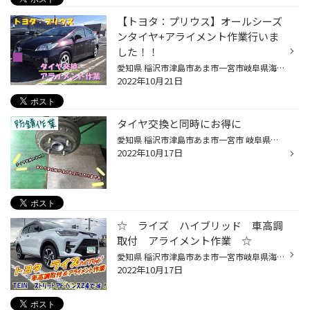
【トヨタ：プリウス】オールシーズ
ンタイヤ+アライメント作業行いま
した！！
愛知県 稲沢市津島市あま市一宮市岐阜県海津市 その他近隣のみなさま こんにちは(∵) 愛知県稲沢市福島町西尾張中央道沿い エンジン オイル交換 も出来る お店 【タイヤ館 稲沢】です。 パンク 補償 サービス も始まりました。 【祝】スマホ決済が導入！ d払い、ペイペイ、Rペイがご利用いただけます...
2022年10月21日
タイヤ交換と同時にお得に
愛知県 稲沢市津島市あま市一宮市 岐阜県海津市その他近隣のみなさま こんにちは(∵)愛知県稲沢市福島町 西尾張中央道沿い エンジン オイル交換 も出来る お店 【タイヤ館 稲沢】です。 パンク 補償 サービス も始まりました。 【祝】スマホ決済が導入！ d払い、ペイペイ、Rペイがご利用いただけます...
2022年10月17日
☆ ライズ ハイブリッド 車高調
取付 アライメント作業 ☆
愛知県 稲沢市津島市あま市一宮市岐阜県海津市 その他近隣のみなさま こんにちは(∵)エンジン オイル交換 も出来るお店 愛知県稲沢市福島町のタイヤ館稲沢です。パンク 補償 サービス も始まりました。【祝】スマホ決済が導入されました！d払い、ペイペイ活用できますので是非ご利用ください＾＾新型...
2022年10月17日