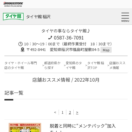
タイヤ館 稲沢
タイヤの事ならタイヤ館♪
0587-36-7091
10：30～19：00まで（最終作業受付 18：30まで）
〒492-8441 愛知県稲沢市福島町屋敷84-5
Map
タイヤ・ホイール専門
都道府県か
愛知県のタ
タイヤ館 稲
店舗おスス
店のタイヤ館
ら探す
イヤ館
沢TOP
メ情報
店舗おススメ情報 / 2022年10月
記事一覧
<
1
2
>
脱着と同時に“メンテパック”加入