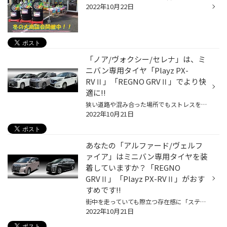
2022年10月22日
「ノア/ヴォクシー/セレナ」は、ミ
ニバン専用タイヤ「Playz PX-
RVⅡ」「REGNO GRVⅡ」でより快
適に!!
狭い道路や混み合った場所でもストレスを感じることなくスイスイ走れるのに、車内にはびっくりするようなゆとりある空間が広がるピープルムーバーといえば、3列シートを採用したミニバンですよね。なかでも子育て世代を中心に大人気なのが、長年使い勝手のよさを競い合ってきた永遠のライバル、「ト...
2022年10月21日
あなたの「アルファード/ヴェルフ
ァイア」はミニバン専用タイヤを装
着していますか？「REGNO
GRVⅡ」「Playz PX-RVⅡ」がおす
すめです!!
街中を走っていても際立つ存在感に「ステキだなあ」とついつい目で追ってしまう高級ミニバンといえば、「トヨタ アルファード/ヴェルファイア」ですよね。上質感たっぷりの内外装や至れり尽くせりの装備など、トヨタのフラッグシップミニバンとしてその完成度の高さで多くの人々を魅了し続けていま...
2022年10月21日