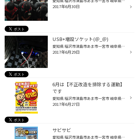
愛知県 稲沢市津島市あま市一宮市 岐阜県海津市 その他近隣のお客様 こんにちは。 愛知県稲沢市福島町のタイヤ館稲沢です。 ７月の店舗休業日をお知らせいたします。 7月4日 臨時休業 ７月5日 定休日 ７月12日 定休日 ７月19日 定休日 ７月21日 臨時休業 ７月26日 定休日 臨時休業を2日いれさせて...
2017年6月30日
USB+増設ソケット(＠_＠)
愛知県 稲沢市津島市あま市一宮市 岐阜県海津市その他近隣のお客様 こんにちは。 愛知県稲沢市福島町のタイヤ館稲沢です。 80系のノア・ヴォクシー・エスクァイアに乗っている方で、「シガーソケットやUSBポートが欲しい！！」なんて思った事ありませんか？ そんな方にオススメなのがYACのUSB+増設...
2017年6月29日
6月は【不正改造を排除する運動】
です
愛知県 稲沢市津島市あま市一宮市 岐阜県海津市その他近隣のお客様 こんにちは。 愛知県稲沢市福島町のタイヤ館稲沢です。 ども つぼやんです。 今月も残りわずかになってまいりましたが、毎年6月は が行われています。 実は、知らないうちに不正改造になってしまっていた なぁ～んてことにならない...
2017年6月27日
サビサビ
愛知県 稲沢市津島市あま市一宮市 岐阜県海津市その他近隣のお客様 こんにちは。 愛知県稲沢市福島町のタイヤ館稲沢です。 梅雨の時期に入りました。 マフラーのサビ見た事ありますか？ 見てない方今がチャンスですよ。 タイヤ館稲沢でサビコーティングができるんですよ。 是非興味をもたれた方是非...