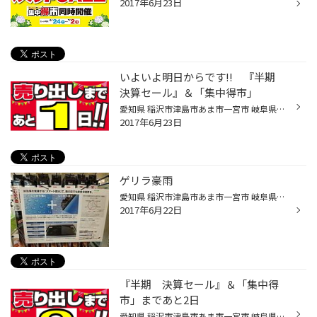
2017年6月23日
いよいよ明日からです!! 『半期
決算セール』＆「集中得市」
愛知県 稲沢市津島市あま市一宮市 岐阜県海津市 その他近隣のお客様 こんにちは。 愛知県稲沢市福島町のタイヤ館稲沢です。 いよいよ明日からです!! 6/24（土）～7/2（日）までの『半期 決算セール』＆「集中得市」 準備もほぼ完了。 ぜひこの機会にご来店ください。
2017年6月23日
ゲリラ豪雨
愛知県 稲沢市津島市あま市一宮市 岐阜県海津市その他近隣のお客様 こんにちは。 愛知県稲沢市福島町のタイヤ館稲沢です。 ゲリラ豪雨すごかったですね。 あれが日中だと本当に視界が… 危険です。 危険なんです。 そーなんです。 ゲリラ豪雨が来る前に事前準備いかがですか？ 国産車はほぼサイズ設...
2017年6月22日
『半期 決算セール』＆「集中得
市」まであと2日
愛知県 稲沢市津島市あま市一宮市 岐阜県海津市 その他近隣のお客様 こんにちは。 愛知県稲沢市福島町のタイヤ館稲沢です。 6/24（土）～7/2（日）までの『半期 決算セール』＆「集中得市」まであと2日です。 準備も着々と進んでおりますよ。 ぜひこの機会にご来店ください。