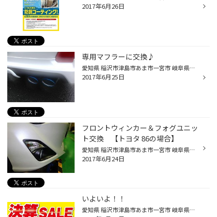
2017年6月26日
専用マフラーに交換♪
愛知県 稲沢市津島市あま市一宮市 岐阜県海津市その他近隣のお客様 こんにちは。 愛知県稲沢市福島町のタイヤ館稲沢です。 今日は内装ではなく、外装パーツの紹介です(^^) 部品はガナドールのテール部チタニウム製ブルー発色（PAE－054MST）のマフラーです(^_^) ノーマルマフラーよりも高出力になり...
2017年6月25日
フロントウィンカー＆フォグユニッ
ト交換 【トヨタ 86の場合】
愛知県 稲沢市津島市あま市一宮市 岐阜県海津市その他近隣のお客様 こんにちは。 愛知県稲沢市福島町のタイヤ館稲沢です。 今回はウィンカーユニットの交換です。 フロントのウィンカーをベゼルごと交換します。 「B-BLOOD LEDウィンカー＆デイライトキット+フォグH11」を使用。 ウィンカー下端位置...
2017年6月24日
いよいよ！！
愛知県 稲沢市津島市あま市一宮市 岐阜県海津市その他近隣のお客様 こんにちは。 愛知県稲沢市福島町のタイヤ館稲沢です。 本格的な梅雨になり毎日ジメジメした暑い日が続きますが皆様はいかがお過ごしですか？ そんな中、当店では明日より７／２（日）まで「決算セール」を行います(^O^)／ お見積...