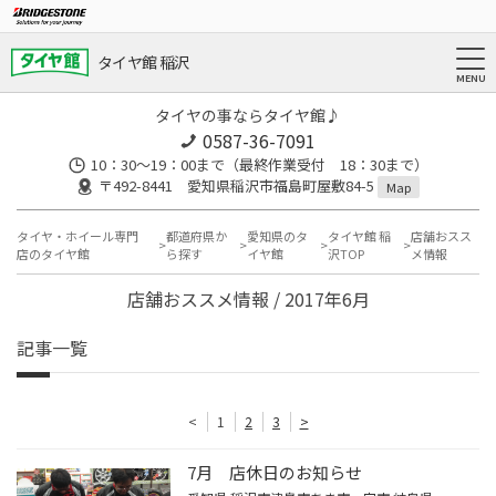
タイヤ館 稲沢
タイヤの事ならタイヤ館♪
0587-36-7091
10：30～19：00まで（最終作業受付 18：30まで）
〒492-8441 愛知県稲沢市福島町屋敷84-5
Map
タイヤ・ホイール専門
都道府県か
愛知県のタ
タイヤ館 稲
店舗おスス
店のタイヤ館
ら探す
イヤ館
沢TOP
メ情報
店舗おススメ情報 / 2017年6月
記事一覧
<
1
2
3
>
7月 店休日のお知らせ