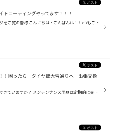
イトコーティングやってます！！！
タイヤ館大雪通り店のホームページをご覧の皆様 こんにちは・こんばんは！ いつもご覧いただき ありがとうございます！ 本日は 櫻田 スタッフ オススメ作業！ ヘッドライトコーティング をご紹介させていただきます！ すごくピカピカになりました！！！！ 新品のヘッドライトに交換した様に見えます...
！！困ったら タイヤ館大雪通りへ 出張交換
皆さん！今のお車の状態って把握できていますか？ メンテンナンス用品は定期的に交換していますか？ 定期的に交換出来ていないと、車の故障に繋がってしまいます(；ω；) 当店はいつでも無料で点検を承っておりますので是非ご利用ください( ^ω^ ) そして最近の点検でよくヒットする項目がやはり「バ...