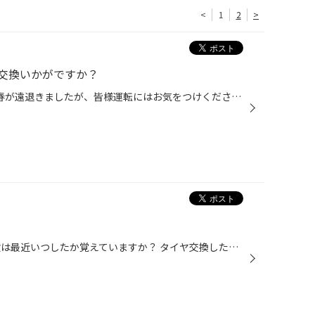
<
1
2
>
交換いかがですか？
また雪がふってきましたね( ;∀;) 春が遠退きましたが、皆様運転にはお気をつけください！ 冬景色に戻りましたが、冬タイヤの状態大丈夫ですか！？ 止まりにくいと感じていませんか？ そんな皆様に…新春初売セール開催中です！！ 本日最終日となってます！まだ間に合いますよ！ この期間にタイヤを購...
皆さんこんにちは！ 空気圧の点検は最近いつしたか覚えていますか？ タイヤ交換した時に空気圧も見てるから大丈夫だよ！ と思っていませんか？ 実は、空気圧は自然に抜けたり、気温差で下がったりもするんです！ 3台に1台なんですよ！かなり多いですよね！ という事で当店では無料空気圧点検実施中...