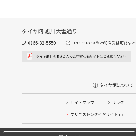
タイヤ館 旭川大雪通り
0166-32-5550
10:00～18:30 ※24時間受付可
タイヤ館について
サイトマップ
リンク
タイヤ点検・安全点検/タイヤ履き替え/オイル交換/その
ブリヂストンタイヤサイト
クローク契約会員専用タイヤ履き替え※タイヤ履き替えを
本日のタイヤ履き替え順番待ち予約 ※クローク契約会員