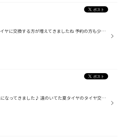
気温も少しずつ上がってきて 夏タイヤに交換する方が増えてきましたね 予約の方も少しづつ埋まってきています！ 本日のおススメメニュー！ ハブ防錆です！！！ タイヤを取り付けるところの場所で サビが進行していくとタイヤが外しづらかったり 付けづらかったりします。 この部分はタイヤを外さな...
やっと… ホントにやっと春の陽気になってきました♪ 遠のいてた夏タイヤのタイヤ交換も始まってきました。 皆さんは、もう交換の予約はお済みですか？ 当店は予約を受け付けておりますので、 お待たせしません。 お問い合わせのお電話をお待ちしております。 夏タイヤがもうダメかも… という方も点検...