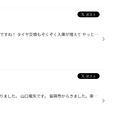
今日はとても天気が良く 暖かい日ですね！ タイヤ交換もぞくぞく入庫が増えて やっとこの季節が来たんだなーと実感します！ 今お使いのタイヤはまだ使えますか？ 年数が経っていてヒビ割れしている。 溝が減っている。 などなど わからないという方は当店スタッフにご相談ください！ 今月は予約の方...
新しく旭川大雪通り店に配属になりました。 山口竜矢です。 留萌市からきました。車の知識はほぼないので、 色々と教えてください。 初出勤の時はすごく不安でしたが、 行ってみたら優しい人ばかりで安心しました。 仕事をやってみての感想は今のところは楽しい と感じてできています。 これからも...