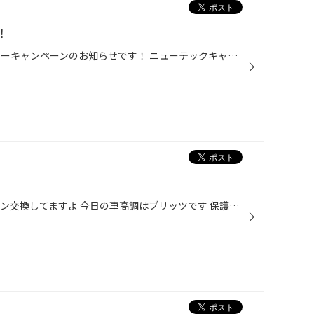
！
みなさんこんにちは！ 本日はニューキャンペーンのお知らせです！ ニューテックキャンペーン！！！ ニューテックのオイルを入れてくれたお客様に非売品ニューテックTシャツを プレゼントしちゃいます！！！ニューテックファンにはたまらないですね！！（笑） 気になる方は是非ご来店ください！！
やはり春ですね 毎日サスペンション交換してますよ 今日の車高調はブリッツです 保護テープを貼ったら車種がわからないですね（笑） 車種はZRR85ヴォクシー！ では、さっそく取り付け開始です！ ノーマル状態 ↓ ↓ 取り付け完了 ↓ ↓ ブリッツの車高調は取り付けに時間がかかるんですよね～ 取り付け...