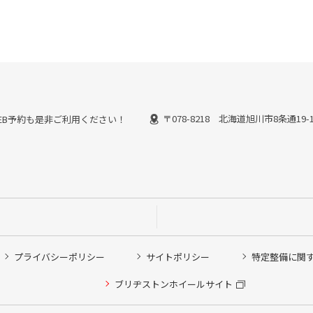
〒078-8218 北海道旭川市8条通19-
能なWEB予約も是非ご利用ください！
プライバシーポリシー
サイトポリシー
特定整備に関
他ピット作業の予約
ブリヂストンホイールサイト
希望のクローク契約会員の方はこちらを選択ください
の方はご利用いただけません