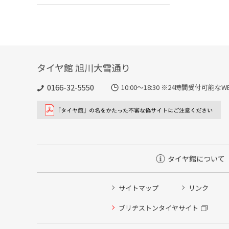
タイヤ館 旭川大雪通り
0166-32-5550
10:00～18:30 ※24時間受付可
タイヤ館について
サイトマップ
リンク
タイヤ点検・安全点検/タイヤ履き替え/オイル交換/その
ブリヂストンタイヤサイト
クローク契約会員専用タイヤ履き替え※タイヤ履き替えを
本日のタイヤ履き替え順番待ち予約 ※クローク契約会員