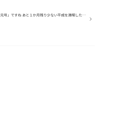
今日の話題は、やはりコレ！ 「新元号」ですね あと１か月残り少ない平成を満喫したいです！ そんな季節のタイヤ館大雪通りですが 今日も春準備のお客様がご来店です 春といえば車高調が欲しくなる季節ですね？？（笑） 旭川で車高調といえば「TEIN」が定番ですね 低すぎず、高すぎず、希望の車高に...