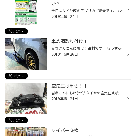
か？
今日はタイヤ館のアプリのご紹介です。 もうご利用の方もいらっしゃると思いますが、 ご登録で５００円ＯＦＦのクーポンが 発行されたり、 スマホで簡単に 前回のオイル交換はいつ頃だったかな？ 前回冬タイヤを購入したのは何年前なんだろ？？ という、ふと思ったときにすぐに確認できますよ。 お...
2019年6月27日
車高調取り付け！！
みなさんこんにちは！田村です！ もうすっかり夏ですね！夏といえばお車のドレスアップなんていかがでしょうか？？ 今日はヴェルファイアの車高調取り付けです！ テインの『FLEX Z』です！ 夕方からの作業だったので今日はとりあえず前だけ付けました！！ 明日完成予定です！出来上がりが楽しみです...
2019年6月26日
空気圧は重要！！
皆様こんにちは(^^)/ タイヤの空気圧点検最近はいつ頃しましたか？？ お車のタイヤの空気圧が下がるとタイヤが勿体ない減り方をします！ そこで、タイヤ館で取り扱ってるいるTPMS（空気圧センサー）レクサスやBMWなどにも 標準装備で付いています！TPMSは空気圧が下がると瞬時教えてくれるパーツで...
2019年6月24日
ワイパー交換