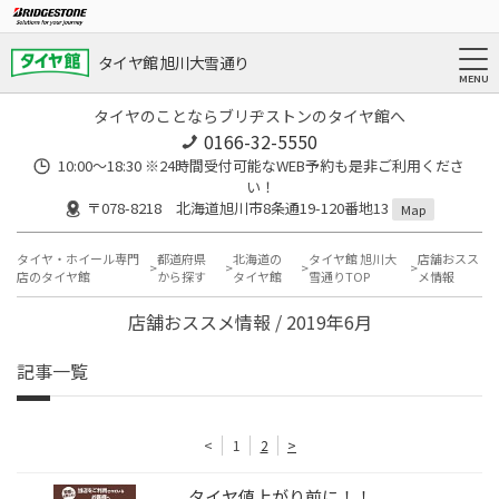
タイヤ館 旭川大雪通り
タイヤのことならブリヂストンのタイヤ館へ
0166-32-5550
10:00～18:30 ※24時間受付可能なWEB予約も是非ご利用くださ
い！
〒078-8218 北海道旭川市8条通19-120番地13
Map
タイヤ・ホイール専門
都道府県
北海道の
タイヤ館 旭川大
店舗おスス
店のタイヤ館
から探す
タイヤ館
雪通りTOP
メ情報
店舗おススメ情報 / 2019年6月
記事一覧
<
1
2
>
タイヤ値上がり前に！！