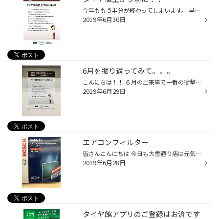
今年ももう半分が終わってしまいます。 早いですねぇ～ 歳のせいでしょうか？ 今日は７月の大事なお知らせをさせていただきます。 ブリヂストン製のタイヤは８月１日より 値上げいたします。 消費税の増加もささやかれています。 冬までタイヤ購入を待っていられませんよ！！ 同じ製品なのに高く買...
2019年6月30日
6月を振り返ってみて。。。
こんにちは！！ ６月の出来事で一番の衝撃はやはりこれですかね。。。 もう値上がりまで残すところ１か月となりました。 新年を迎えるカウントダウンとは訳が違います！！ なにも、めでたくありません！！ 一つだけめでたくなる方法があります。 そうです。値上げ前に購入することです！！ 夏タイヤ...
2019年6月29日
エアコンフィルター
皆さんこんにちは 今日も大雪通り店は元気に営業しております！ これから夏本番！ お車でお出かけするとエアコン使いますよね？ そこで！ 本日のおすすめ商品は・・・ エアコンフィルターです！ このフィルターがよごれていると・・ 嫌な臭いの原因になったり 菌が車内に充満してしまったり いいこ...
2019年6月28日
タイヤ館アプリのご登録はお済です