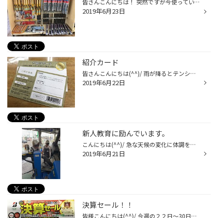
皆さんこんにちは！ 突然ですが今使っているワイパーは良好でしょうか？ ワイパーの交換目安は約1年といわれています。 ワイパーが劣化していると視界不良になり、 事故の発生率が雨天時は晴れの日の約５倍です。 これを見て不安になった方は是非タイヤ館で、 点検しに一度来てみてください！！ タ...
2019年6月23日
紹介カード
皆さんこんにちは(^^)/ 雨が降るとテンション下がります。。。 ですが今日も元気に頑張っております(*´з`) さて、お話は変わりますが みなさまに【ご紹介カード】というものを紹介いたします！！！ ご紹介いただきますと、ご紹介いていただいた方にクオカード５００円分プレゼント！ また、ご紹介を...
2019年6月22日
新人教育に励んでいます。
こんにちは(^^)/ 急な天候の変化に体調を崩していませんか？ 今日は大雪通り店の近況報告です。 タイヤ交換もほぼ終わり、穏やかな日々が 続いております。 最近はオイル交換のお客様が大半です。 その他にバッテリーなども交換される方も 多いように思います。 繁忙期に汚れたPITをキレイにする時...
2019年6月21日
決算セール！！
皆様こんにちは(^^)/ 今週の２２日～30日まで決算セールが始まりますっ！！ 夏タイヤ！冬タイヤ！溝ありますか！？ ８月よりタイヤの値上がりが決まってます、増税もありますので、買うなら今です！！ タイヤのお問い合わせお待ちしてます！！