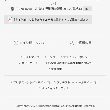
い！
〒078-8218 北海道旭川市8条通19-120番地13
Map
タイヤ館について
お客様の声
サイトマップ
リンク
プライバシーポリシー
サイトポリシー
特定整備に関する弊社取組について
企業情報
タイヤ点検・安全点検/タイヤ履き替え/オイル交換/その他
ブリヂストンタイヤサイト
ブリヂストンホイールサイト
ピット作業の予約
オンラインストア
クローク契約会員専用タイヤ履き替え※タイヤ履き替えを
希望のクローク契約会員の方はこちらを選択ください
Copyright © 2024 Bridgestone Retail Co.,Ltd. All rights Reserved.
本日のタイヤ履き替え順番待ち予約 ※クローク契約会員の