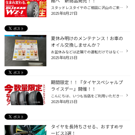
館へ 新商品発売！！
スタッドレスタイヤのご相談に沢山のご来店いただいております。 ありがとうございます(^^♪ 一部商品に9月より値上がりが発表されておりますので、 ご相談が多くなっているのか思います。 お客様のご要望に沿ったタイヤをご提案いたします。 お気軽にご来店くださいね。 【【新登場】「BLIZZAK WZ-1...
2025年8月27日
夏休み明けのメンテナンス！お車の
オイル交換しませんか？
お盆休みなどは近隣での運転だけではなく、長距離のドライブも多かったのではないでしょうか？ 長期のお出かけでお車を使用した後は、「エンジンオイル」の交換時期かもしれません。 お車のリフレッシュも兼ねて、コクピット・タイヤ館でエンジンオイル交換しませんか？ 【エンジンオイル交換しない...
2025年8月15日
期間限定！！『タイヤスペシャルプ
ライスデー』開催！！
こんにちは、いつも当店をご利用いただきましてありがとうございます。 本日より、コクピット・タイヤ館におきまして、 期間限定！ サイズ限定！！ 数量限定！！！ お得にお買い求めいただける、「タイヤスペシャルプライスデー」がスタートします！ お得なタイヤのご紹介！！ ワゴンR、N-BOX、タン...
2025年8月15日
タイヤを長持ちさせる、おすすめサ
ービス3選！