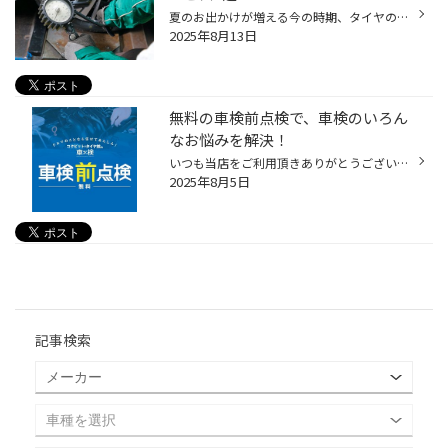
夏のお出かけが増える今の時期、タイヤのトラブルが多く発生します。 安全に過ごすためにより長く、より良い状態で、ご使用頂くためのタイヤ点検をおススメしております。 タイヤに関する、おすすめ点検・作業のご紹介！ ① タイヤ点検/空気圧充填 皆さん、クルマにお乗りになる際、タイヤの状態を...
2025年8月13日
無料の車検前点検で、車検のいろん
なお悩みを解決！
いつも当店をご利用頂きありがとうございます。 今回は、「車検」をよりお得にお受けいただくために、 コクピット/タイヤ館がオススメする「車検前点検」についてご紹介いたします。 【車検前点検は、出費を集中させない、かしこい車検の受け方】 ・車検って何？車検って良く分からない！ ・はじめ...
2025年8月5日
記事検索