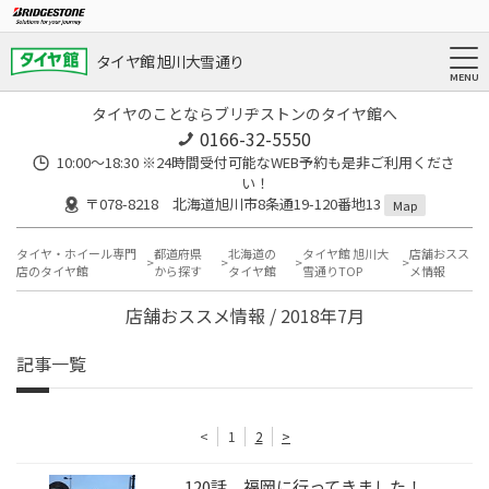
タイヤ館 旭川大雪通り
タイヤのことならブリヂストンのタイヤ館へ
0166-32-5550
10:00～18:30 ※24時間受付可能なWEB予約も是非ご利用くださ
い！
〒078-8218 北海道旭川市8条通19-120番地13
Map
タイヤ・ホイール専門
都道府県
北海道の
タイヤ館 旭川大
店舗おスス
店のタイヤ館
から探す
タイヤ館
雪通りTOP
メ情報
店舗おススメ情報 / 2018年7月
記事一覧
<
1
2
>
120話 福岡に行ってきました！