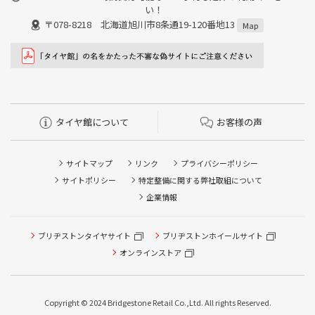
い！
〒078-8218 北海道旭川市8条通19-120番地13
Map
タイヤ館について
お客様の声
サイトマップ
リンク
プライバシーポリシー
サイトポリシー
特定整備に関する弊社取組について
企業情報
タイヤ点検・安全点検/タイヤ履き替え/オイル交換/その他
ブリヂストンタイヤサイト
ブリヂストンホイールサイト
ピット作業の予約
オンラインストア
クローク契約会員専用タイヤ履き替え※タイヤ履き替えを
希望のクローク契約会員の方はこちらを選択ください
Copyright © 2024 Bridgestone Retail Co.,Ltd. All rights Reserved.
本日のタイヤ履き替え順番待ち予約 ※クローク契約会員の