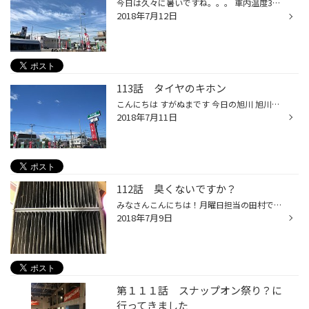
今日は久々に暑いですね。。。 車内温度35度になってました。死んじゃう。。。 あ、さっき飛行機雲発見しましたo(´∇｀*o)♪ まーーっすぐ一直線できれい☆ さておき、先日ムーヴキャンバスのお客様に可愛らしいホイールをインストールしました☆ （装着写真撮り忘れてしまいましたが。。。） いまこん...
2018年7月12日
113話 タイヤのキホン
こんにちは すがぬまです 今日の旭川 旭川は連日雨雨雨、やっと晴れ間が出ました 先日、旭川も水害にあった地域もあります 連日テレビニュースでもやってます災害も大変な被害に見舞われています お見舞い申し上げます さて、当店はタイヤ館 タイヤのお話をします タイヤは黒くて丸くて、色んなメー...
2018年7月11日
112話 臭くないですか？
みなさんこんにちは！月曜日担当の田村です！ 最近ようやく暑くなってきましたね！ お車のエアコン、臭わないですか？ これが原因かもしれませんよ！ 近づいてみると かなり埃とかゴミとか詰まってますね～ この空気が車内に入ってくるんですよ！ 体にもよくないですね！ 気になった方は是非ご来店...
2018年7月9日
第１１１話 スナップオン祭り？に
行ってきました