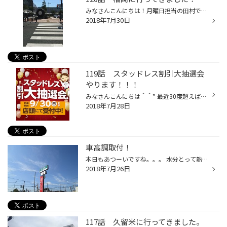
みなさんこんにちは！月曜日担当の田村です！ 実は一昨日まで研修で福岡に行ってまいりました！ 久留米駅です！ ブリヂストン発祥の地ということでタイヤのオブジェがありました！ 北海道に帰ってきて涼しいかなと思っていたんですがあまりの暑さにビックリしました！ 研修で学んできたことを通して...
2018年7月30日
119話 スタッドレス割引大抽選会
やります！！！
みなさんこんにちは＾＾* 最近30度超えばかりの日々が続きますね(-.-;) 暑すぎて溶けちゃいそう。。。 みなさんも体調には十分気をつけてくださいね(´；ω；`) さて、話は大きく変わりますが 大 抽 選 会 や り ま す ☆ 冬タイヤをお得に買えるチャンスかも？！ スタッドレスタイヤを検討されている...
2018年7月28日
車高調取付！
本日もあつーいですね。。。 水分とって熱射病に気をつけないと！ 今日は車高調取付でーす お車はﾍﾞﾙﾌｧｲｱ 取り付ける商品はＴＥＩＮのﾌﾚｯｸｽＺです！ 程よいダウン量で 減衰が付いてるので 乗り心地も好みに変えれます！ これから車高調を付けたい！ っという方は是非当店スタッフにご相談ください！...
2018年7月26日
117話 久留米に行ってきました。