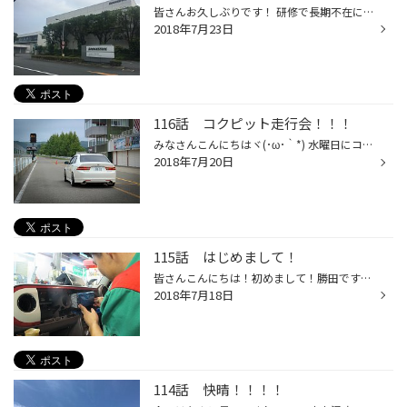
皆さんお久しぶりです！ 研修で長期不在にしておりました。 先々週は九州（久留米）先週は千葉に行ってまいりました。 とにかく暑く、北海道に戻ってきて過ごしやすさに感動してます♪ 沢山勉強させてもらって、観光も少しさせてもらって この機会を与えてくれた会社に感謝しております。 本を出版し...
2018年7月23日
116話 コクピット走行会！！！
みなさんこんにちはヾ(･ω･｀*) 水曜日にコクピットの走行会に参加してきました！！！ 初めてグリップに挑戦しました。。。最初ｺﾜｶｯﾀ。。。 初めてなのでどう走ったらいいのかも分からず緊張しましたが 1周走ってすぐに楽しくなっちゃいました(✿ฺ-ω-)♪ 周りの方々はベテランの方ばかりで、凄く速かっ...
2018年7月20日
115話 はじめまして！
皆さんこんにちは！初めまして！勝田ですｗｗ ４月から入りました！これから頑張りますので、宜しくお願い致します！ ところで今日はとても暑かったですね！そんな暑い中でも今日はカーナビ取付作業をしてました！ 新しいカーナビはいいですね！ 皆さんのカーナビは道が途中からなくなったりしてま...
2018年7月18日
114話 快晴！！！！